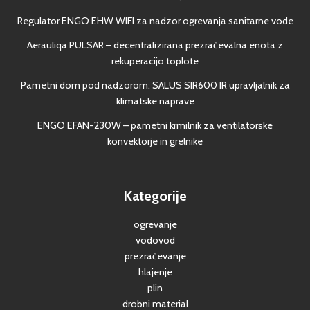
Regulator ENGO EHW WIFI za nadzor ogrevanja sanitarne vode
Aerauliqa PULSAR – decentralizirana prezračevalna enota z
rekuperacijo toplote
Pametni dom pod nadzorom: SALUS SIR600 IR upravljalnik za
klimatske naprave
ENGO EFAN-230W – pametni krmilnik za ventilatorske
konvektorje in grelnike
Kategorije
ogrevanje
vodovod
prezračevanje
hlajenje
plin
drobni material