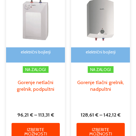
razpon:
razpon
izdelek
izdele
od
od
ima
ima
96,21 €
128,61 
več
več
do
do
različic.
različi
113,31 €
142,12 
Možnosti
Možno
lahko
lahko
izberete
izber
na
na
električni bojlerji
električni bojlerji
strani
strani
izdelka
izdelk
NA ZALOGI
NA ZALOGI
Gorenje netlačni
Gorenje tlačni grelnik,
grelnik, podpultni
nadpultni
96,21
€
–
113,31
€
128,61
€
–
142,12
€
IZBERITE
IZBERITE
MOŽNOSTI
MOŽNOSTI