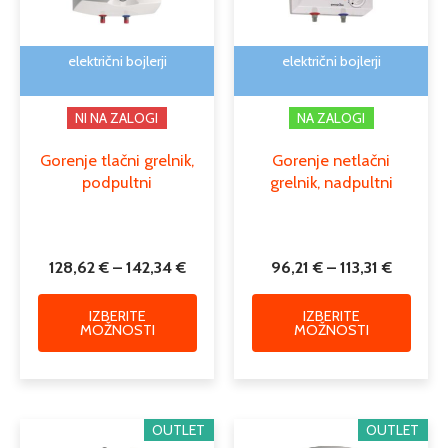
lahko
lahko
izberete
izber
na
na
električni bojlerji
električni bojlerji
strani
strani
izdelka
izdelk
NI NA ZALOGI
NA ZALOGI
Gorenje tlačni grelnik,
Gorenje netlačni
podpultni
grelnik, nadpultni
128,62
€
–
142,34
€
96,21
€
–
113,31
€
IZBERITE
IZBERITE
MOŽNOSTI
MOŽNOSTI
Cenovni
Cenovn
Ta
Ta
OUTLET
OUTLET