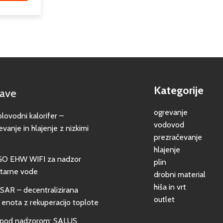
Kategorije
jave
ogrevanje
vodni kalorifer –
vodovod
evanje in hlajenje z nizkimi
prezračevanje
hlajenje
GO EHW WIFI za nadzor
plin
itarne vode
drobni material
hiša in vrt
SAR – decentralizirana
outlet
 enota z rekuperacijo toplote
pod nadzorom: SALUS