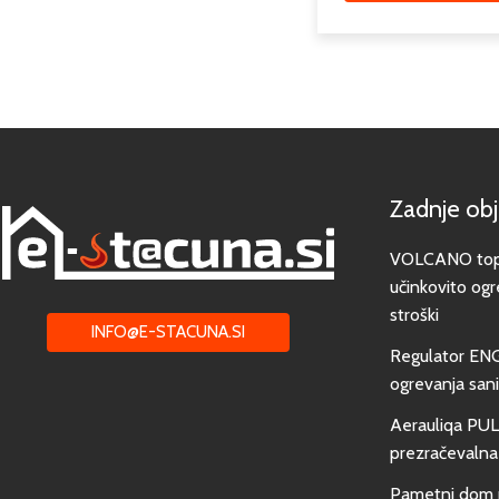
Zadnje ob
VOLCANO toplo
učinkovito ogr
stroški
INFO@E-STACUNA.SI
Regulator EN
ogrevanja san
Aerauliqa PUL
prezračevalna
Pametni dom 