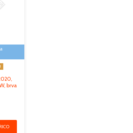
va
U
2020,
kW, brva
RICO