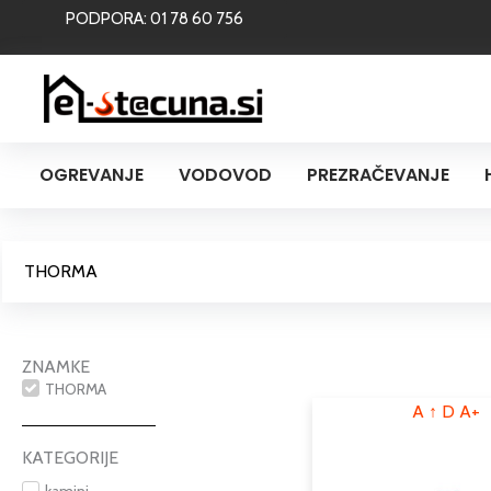
Skip
PODPORA: 01 78 60 756
to
content
OGREVANJE
VODOVOD
PREZRAČEVANJE
THORMA
ZNAMKE
THORMA
A
↑
D
A+
KATEGORIJE