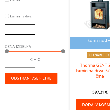
kamini
kamini na drva
kamini na dr
CENA IZDELKA
PO NAROČIL
€
—
€
Thorma GENT 
kamin na drva, 5
črna
ODSTRANI VSE FILTRE
597,21
€
DODAJ V KOŠA