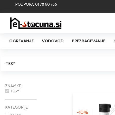
Skip
PODPORA: 01 78 60 756
to
content
OGREVANJE
VODOVOD
PREZRAČEVANJE
TESY
ZNAMKE
TESY
KATEGORIJE
-10%