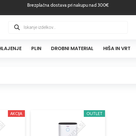
Brezplačna dostava pri nakupu nad 300€
Products
search
HLAJENJE
PLIN
DROBNI MATERIAL
HIŠA IN VRT
Cenovni
AKCIJA
Ta
OUTLET
razpon:
izdelek
od
ima
1.830,00 €