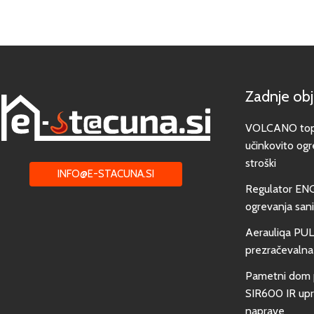
Zadnje ob
VOLCANO toplo
učinkovito ogr
stroški
INFO@E-STACUNA.SI
Regulator EN
ogrevanja san
Aerauliqa PUL
prezračevalna
Pametni dom 
SIR600 IR upra
naprave