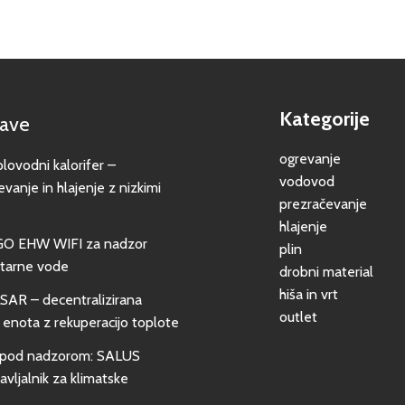
Kategorije
jave
ogrevanje
vodni kalorifer –
vodovod
evanje in hlajenje z nizkimi
prezračevanje
hlajenje
GO EHW WIFI za nadzor
plin
itarne vode
drobni material
hiša in vrt
SAR – decentralizirana
outlet
 enota z rekuperacijo toplote
pod nadzorom: SALUS
vljalnik za klimatske