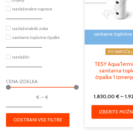
bojlerji
razvlaževalne naprave
razvlaževalniki zraka
sanitarne toplotne
sanitarne toplotne črpalke
PO NAROČIL
razvlažilci
TESY AquaTermi
sanitarna top
črpalka 1 izmenj
CENA IZDELKA
1.830,00
€
–
1.9
€
—
€
IZBERITE MOŽN
ODSTRANI VSE FILTRE