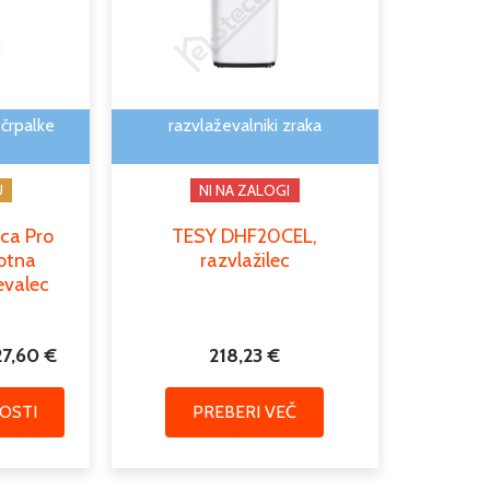
več
do
različic.
1.927,60 €
Možnosti
lahko
izberete
 črpalke
razvlaževalniki zraka
na
strani
U
NI NA ZALOGI
izdelka
ca Pro
TESY DHF20CEL,
lotna
razvlažilec
evalec
27,60
€
218,23
€
OSTI
PREBERI VEČ