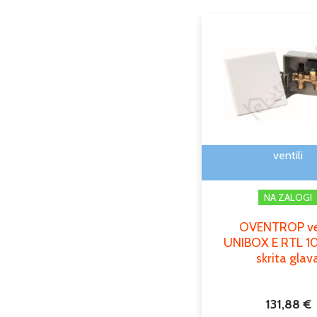
ventili
NA ZALOGI
OVENTROP ve
UNIBOX E RTL 10
skrita glav
131,88
€