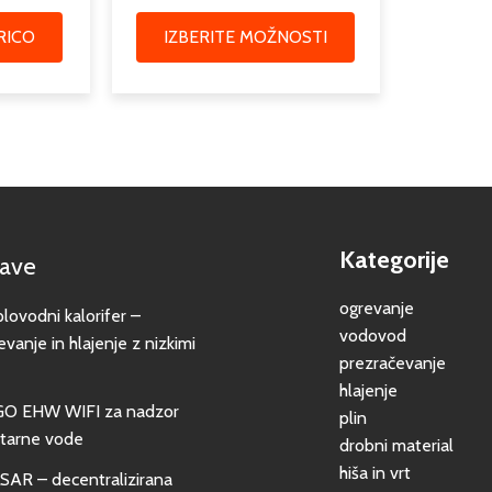
RICO
IZBERITE MOŽNOSTI
Kategorije
jave
ogrevanje
vodni kalorifer –
vodovod
evanje in hlajenje z nizkimi
prezračevanje
hlajenje
GO EHW WIFI za nadzor
plin
itarne vode
drobni material
hiša in vrt
SAR – decentralizirana