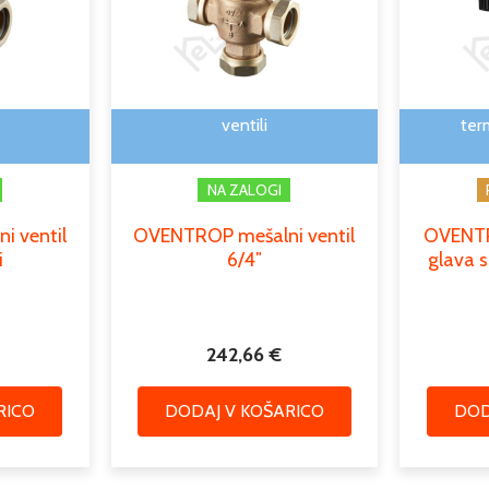
ventili
ter
NA ZALOGI
 ventil
OVENTROP mešalni ventil
OVENTR
i
6/4″
glava s
242,66
€
RICO
DODAJ V KOŠARICO
DOD