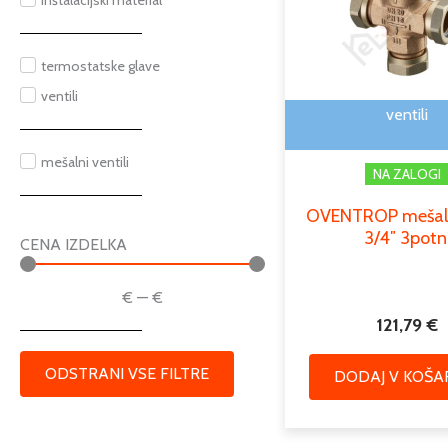
inštalacijski material
termostatske glave
ventili
ventili
mešalni ventili
NA ZALOGI
OVENTROP mešalni
3/4″ 3potn
CENA IZDELKA
€
—
€
121,79
€
ODSTRANI VSE FILTRE
DODAJ V KOŠA