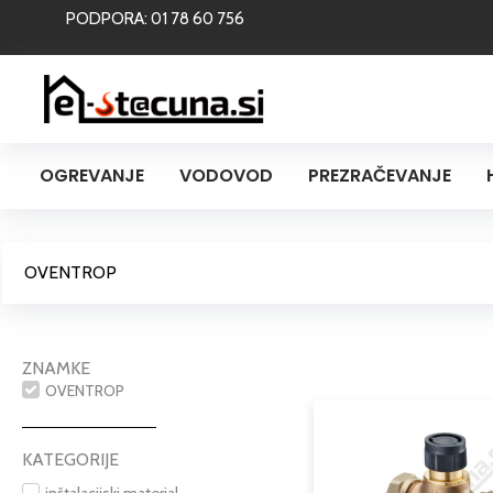
Skip
PODPORA: 01 78 60 756
to
content
OGREVANJE
VODOVOD
PREZRAČEVANJE
OVENTROP
ZNAMKE
OVENTROP
KATEGORIJE