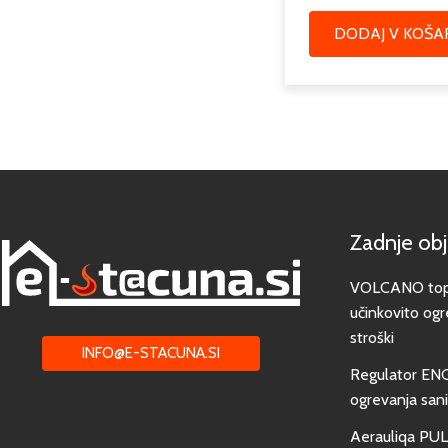
DODAJ V KOŠA
Zadnje ob
VOLCANO toplo
učinkovito ogr
stroški
INFO@E-STACUNA.SI
Regulator EN
ogrevanja san
Aerauliqa PUL