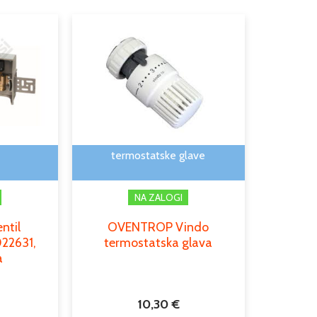
Ta
izdelek
ima
več
različic.
Možnosti
lahko
izberete
termostatske glave
na
strani
NA ZALOGI
izdelka
ntil
OVENTROP Vindo
22631,
termostatska glava
a
10,30
€