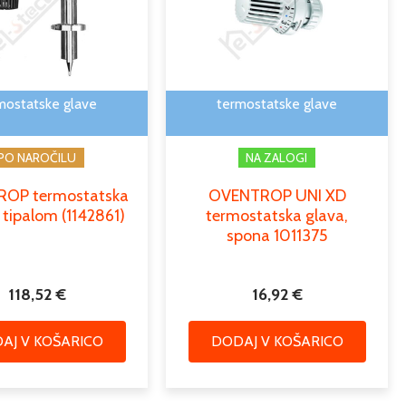
mostatske glave
termostatske glave
PO NAROČILU
NA ZALOGI
OP termostatska
OVENTROP UNI XD
 tipalom (1142861)
termostatska glava,
spona 1011375
118,52
€
16,92
€
AJ V KOŠARICO
DODAJ V KOŠARICO