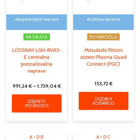
lahko
izberete
na
rekuperacijske naprave
dodatna oprema
strani
izdelka
NA ZALOGI
PO NAROČILU
LOSSNAY LGH-RVX3-
Mitsubishi filtrirni
E centralna
sistem Plasma Quad
prezračevalna
Connect (PQC)
naprava
153,72
€
991,24
€
–
1.739,04
€
DODAJ V
IZBERITE
KOŠARICO
MOŽNOSTI
A
↑
D
B
A
↑
D
C