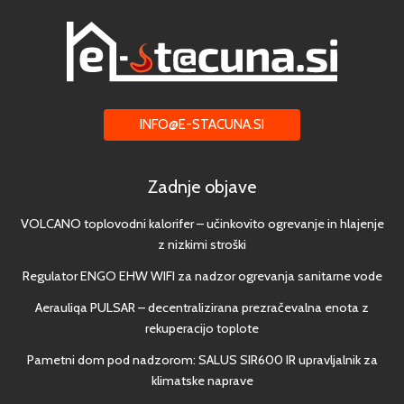
INFO@E-STACUNA.SI
Zadnje objave
VOLCANO toplovodni kalorifer – učinkovito ogrevanje in hlajenje
z nizkimi stroški
Regulator ENGO EHW WIFI za nadzor ogrevanja sanitarne vode
Aerauliqa PULSAR – decentralizirana prezračevalna enota z
rekuperacijo toplote
Pametni dom pod nadzorom: SALUS SIR600 IR upravljalnik za
klimatske naprave