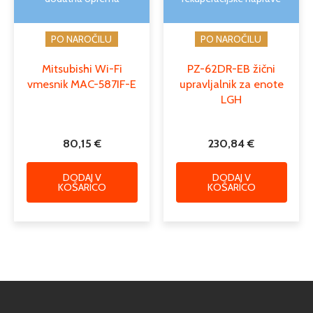
PO NAROČILU
PO NAROČILU
Mitsubishi Wi-Fi
PZ-62DR-EB žični
vmesnik MAC-587IF-E
upravljalnik za enote
LGH
80,15
€
230,84
€
DODAJ V
DODAJ V
KOŠARICO
KOŠARICO