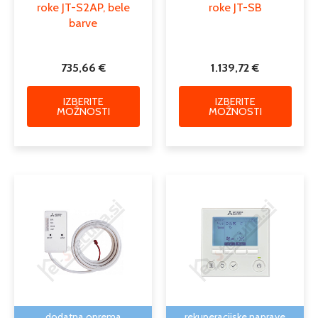
roke JT-S2AP, bele
roke JT-SB
barve
735,66
€
1.139,72
€
IZBERITE
IZBERITE
MOŽNOSTI
MOŽNOSTI
dodatna oprema
rekuperacijske naprave