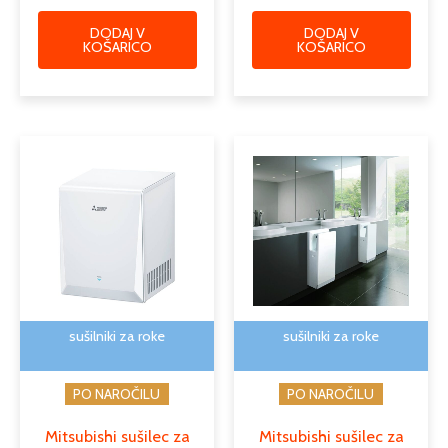
DODAJ V
DODAJ V
KOŠARICO
KOŠARICO
Ta
Ta
izdelek
izdele
ima
ima
več
več
različic.
različi
Možnosti
Možno
lahko
lahko
izberete
izber
na
na
sušilniki za roke
sušilniki za roke
strani
strani
izdelka
izdelk
PO NAROČILU
PO NAROČILU
Mitsubishi sušilec za
Mitsubishi sušilec za