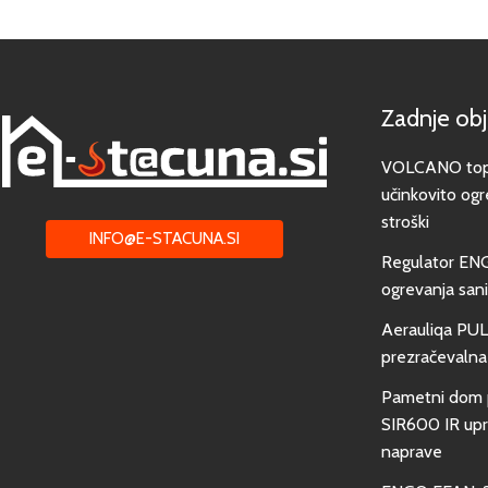
Zadnje ob
VOLCANO toplo
učinkovito ogr
stroški
INFO@E-STACUNA.SI
Regulator EN
ogrevanja san
Aerauliqa PUL
prezračevalna
Pametni dom 
SIR600 IR upra
naprave