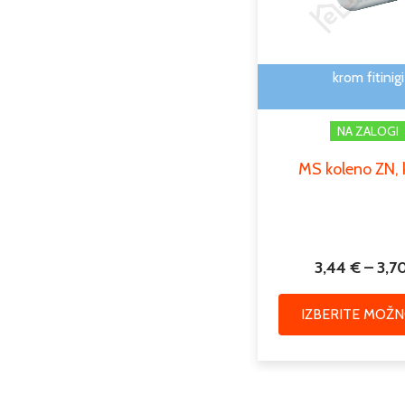
krom fitinigi
NA ZALOGI
MS koleno ZN,
3,44
€
–
3,7
IZBERITE MOŽN