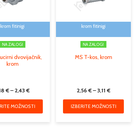
2,43 €
3,11 €
Možnosti
Možno
lahko
lahko
izberete
izbere
krom fitinigi
krom fitinigi
na
na
strani
strani
NA ZALOGI
NA ZALOGI
izdelka
izdelk
cirni dvovijačnik,
MS T-kos, krom
krom
,18
€
–
2,43
€
2,56
€
–
3,11
€
ERITE MOŽNOSTI
IZBERITE MOŽNOSTI