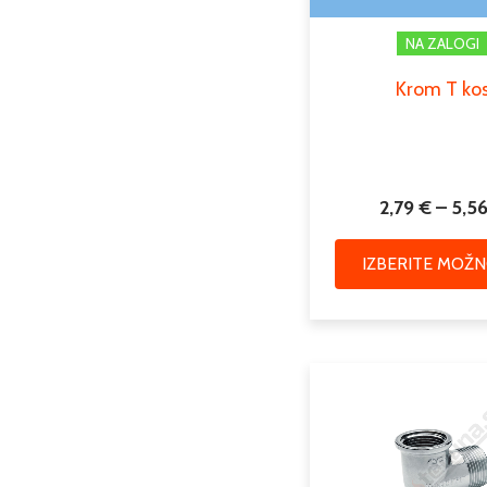
NA ZALOGI
Krom T ko
2,79
€
–
5,5
IZBERITE MOŽN