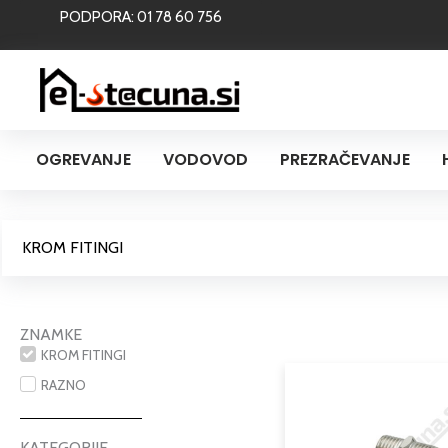
Skip
PODPORA: 01 78 60 756
to
content
OGREVANJE
VODOVOD
PREZRAČEVANJE
KROM FITINGI
ZNAMKE
KROM FITINGI
RAZNO
KATEGORIJE