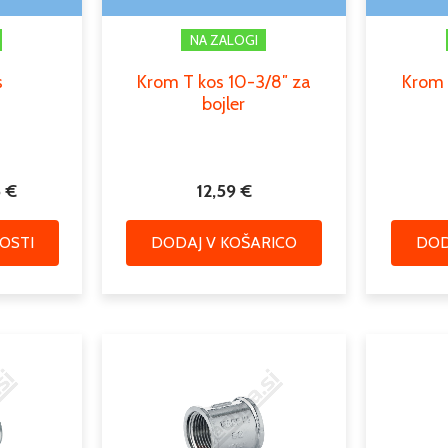
strani
NA ZALOGI
izdelka
s
Krom T kos 10-3/8″ za
Krom 
bojler
6
€
12,59
€
OSTI
DODAJ V KOŠARICO
DOD
Cenovni
Ta
razpon:
izdelek
od
ima
3,44 €
več
do
različic.