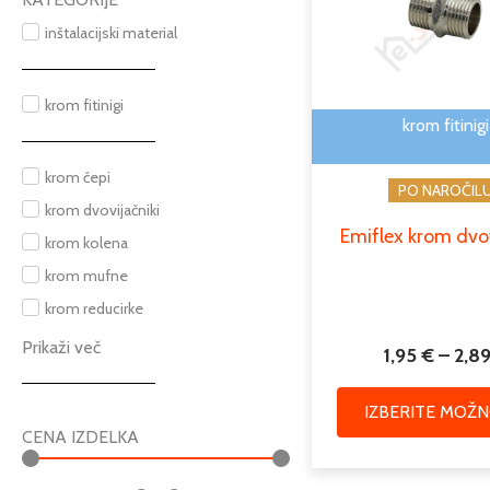
inštalacijski material
krom fitinigi
krom fitinigi
krom čepi
PO NAROČIL
krom dvovijačniki
Emiflex krom dvov
krom kolena
krom mufne
krom reducirke
Prikaži več
1,95
€
–
2,8
IZBERITE MOŽN
CENA IZDELKA