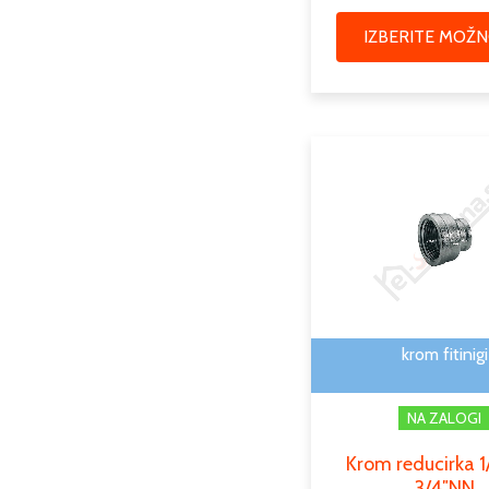
IZBERITE MOŽN
krom fitinigi
NA ZALOGI
Krom reducirka 
3/4″NN