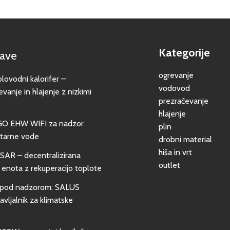
Kategorije
jave
ogrevanje
vodni kalorifer –
vodovod
evanje in hlajenje z nizkimi
prezračevanje
hlajenje
GO EHW WIFI za nadzor
plin
itarne vode
drobni material
hiša in vrt
SAR – decentralizirana
outlet
 enota z rekuperacijo toplote
pod nadzorom: SALUS
vljalnik za klimatske