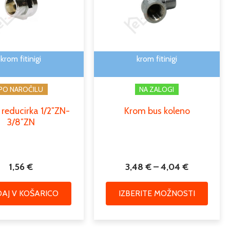
več
do
različic
4,04 €
Možno
lahko
izbere
krom fitinigi
krom fitinigi
na
strani
PO NAROČILU
NA ZALOGI
izdelk
 reducirka 1/2″ZN-
Krom bus koleno
3/8″ZN
1,56
€
3,48
€
–
4,04
€
AJ V KOŠARICO
IZBERITE MOŽNOSTI