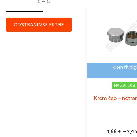
€
—
€
ODSTRANI VSE FILTRE
krom fitinigi
NA ZALOGI
Krom čep – notran
1,66
€
–
2,4