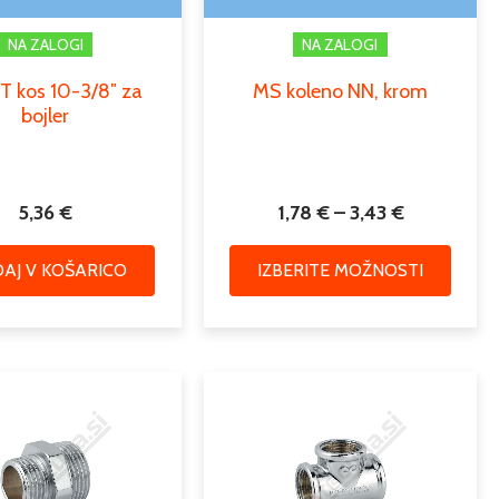
strani
NA ZALOGI
NA ZALOGI
izdelk
T kos 10-3/8″ za
MS koleno NN, krom
bojler
5,36
€
1,78
€
–
3,43
€
AJ V KOŠARICO
IZBERITE MOŽNOSTI
Cenovni
Cenovni
Ta
Ta
razpon:
razpon:
izdelek
izdele
od
od
ima
ima
1,18 €
2,56 €
več
več
do
do
različic.
različic