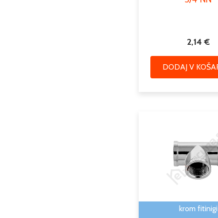
2,14
€
DODAJ V KOŠA
krom fitinigi