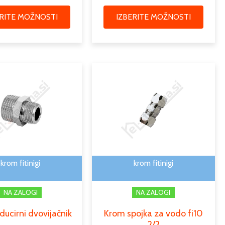
ERITE MOŽNOSTI
IZBERITE MOŽNOSTI
Cenovni
Ta
razpon:
izdelek
od
ima
1,07 €
več
do
različic.
2,38 €
Možnosti
lahko
izberete
krom fitinigi
krom fitinigi
na
strani
NA ZALOGI
NA ZALOGI
izdelka
ducirni dvovijačnik
Krom spojka za vodo fi10
2/2