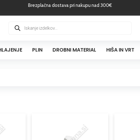
Brezplačna dostava pri nakupu nad 300€
Products
search
HLAJENJE
PLIN
DROBNI MATERIAL
HIŠA IN VRT
Cenovni
Ta
razpon:
izdelek
od
ima
1,95 €