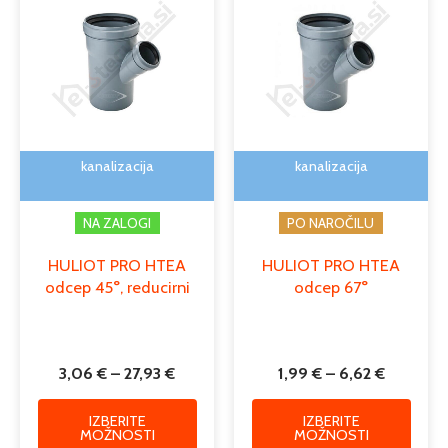
od
od
ima
ima
3,06 €
1,99 €
več
več
do
do
različic.
različi
27,93 €
6,62 €
Možnosti
Možno
lahko
lahko
izberete
izber
na
na
kanalizacija
kanalizacija
strani
strani
izdelka
izdelk
NA ZALOGI
PO NAROČILU
HULIOT PRO HTEA
HULIOT PRO HTEA
odcep 45°, reducirni
odcep 67°
3,06
€
–
27,93
€
1,99
€
–
6,62
€
IZBERITE
IZBERITE
MOŽNOSTI
MOŽNOSTI