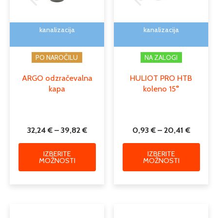
lahko
lahko
izberete
izber
na
na
kanalizacija
kanalizacija
strani
strani
izdelka
izdelk
PO NAROČILU
NA ZALOGI
ARGO odzračevalna
HULIOT PRO HTB
kapa
koleno 15°
32,24
€
–
39,82
€
0,93
€
–
20,41
€
IZBERITE
IZBERITE
MOŽNOSTI
MOŽNOSTI
Cenovni
Cenovn
Ta
Ta