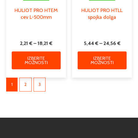
HULIOT PRO HTEM
HULIOT PRO HTLL
cev L-500mm
spojka dolga
2,21
€
–
18,21
€
5,44
€
–
24,56
€
IZBERITE
IZBERITE
MOŽNOSTI
MOŽNOSTI
1
2
3