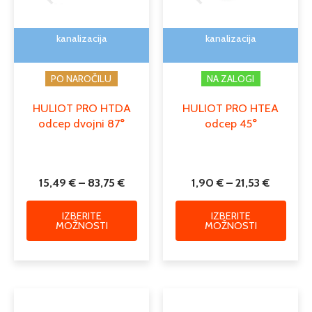
lahko
lahko
izberete
izber
na
na
kanalizacija
kanalizacija
strani
strani
izdelka
izdelk
PO NAROČILU
NA ZALOGI
HULIOT PRO HTDA
HULIOT PRO HTEA
odcep dvojni 87°
odcep 45°
15,49
€
–
83,75
€
1,90
€
–
21,53
€
IZBERITE
IZBERITE
MOŽNOSTI
MOŽNOSTI
Cenovni
Cenovni
Ta
Ta
razpon:
razpon:
izdelek
izdele