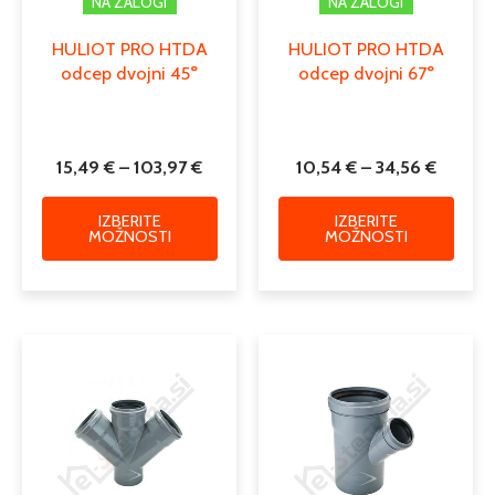
NA ZALOGI
NA ZALOGI
HULIOT PRO HTDA
HULIOT PRO HTDA
odcep dvojni 45°
odcep dvojni 67°
15,49
€
–
103,97
€
10,54
€
–
34,56
€
IZBERITE
IZBERITE
MOŽNOSTI
MOŽNOSTI
Cenovni
Cenovni
Ta
Ta
razpon:
razpon:
izdelek
izdele
od
od
ima
ima
15,49 €
1,90 €
več
več
do
do
različic.
različi
83,75 €
21,53 €
Možnosti
Možno