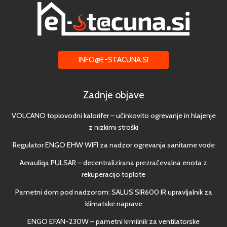
INFO@E-STACUNA.SI
Zadnje objave
VOLCANO toplovodni kalorifer – učinkovito ogrevanje in hlajenje
z nizkimi stroški
Regulator ENGO EHW WIFI za nadzor ogrevanja sanitarne vode
Aerauliqa PULSAR – decentralizirana prezračevalna enota z
rekuperacijo toplote
Pametni dom pod nadzorom: SALUS SIR600 IR upravljalnik za
klimatske naprave
ENGO EFAN-230W – pametni krmilnik za ventilatorske