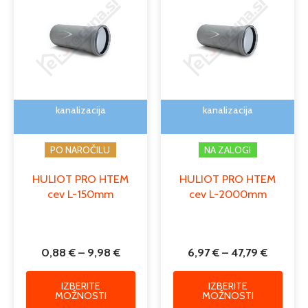
od
od
ima
ima
0,88 €
6,97 €
več
več
do
do
različic.
različi
9,98 €
47,79 €
Možnosti
Možno
lahko
lahko
izberete
izber
na
na
kanalizacija
kanalizacija
strani
strani
izdelka
izdelk
PO NAROČILU
NA ZALOGI
HULIOT PRO HTEM
HULIOT PRO HTEM
cev L-150mm
cev L-2000mm
0,88
€
–
9,98
€
6,97
€
–
47,79
€
IZBERITE
IZBERITE
MOŽNOSTI
MOŽNOSTI