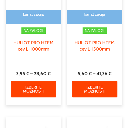
izberete
izber
na
na
kanalizacija
kanalizacija
strani
strani
izdelka
izdelk
NA ZALOGI
NA ZALOGI
HULIOT PRO HTEM
HULIOT PRO HTEM
cev L-1000mm
cev L-1500mm
3,95
€
–
28,60
€
5,60
€
–
41,36
€
IZBERITE
IZBERITE
MOŽNOSTI
MOŽNOSTI
Cenovni
Cenovni
Ta
Ta
razpon:
razpon:
izdelek
izdele