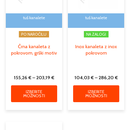
lahko
lahko
izberete
izber
na
na
tuš kanalete
tuš kanalete
strani
strani
izdelka
izdelk
PO NAROČILU
NA ZALOGI
Črna kanaleta z
Inox kanaleta z inox
pokrovom, grški motiv
pokrovom
155,26
€
–
203,19
€
104,03
€
–
286,20
€
IZBERITE
IZBERITE
MOŽNOSTI
MOŽNOSTI
Cenovni
Ta