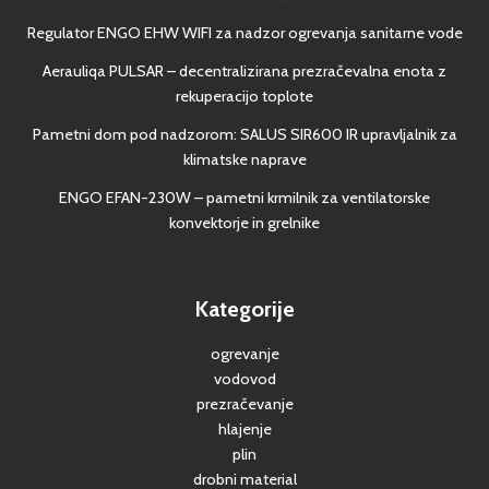
Regulator ENGO EHW WIFI za nadzor ogrevanja sanitarne vode
Aerauliqa PULSAR – decentralizirana prezračevalna enota z
rekuperacijo toplote
Pametni dom pod nadzorom: SALUS SIR600 IR upravljalnik za
klimatske naprave
ENGO EFAN-230W – pametni krmilnik za ventilatorske
konvektorje in grelnike
Kategorije
ogrevanje
vodovod
prezračevanje
hlajenje
plin
drobni material