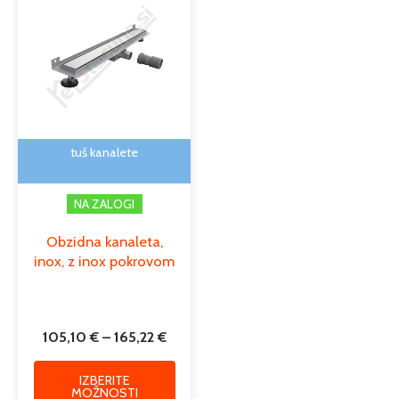
razpon:
izdelek
od
ima
105,10 €
več
do
različic.
165,22 €
Možnosti
lahko
izberete
na
tuš kanalete
strani
izdelka
NA ZALOGI
Obzidna kanaleta,
inox, z inox pokrovom
105,10
€
–
165,22
€
IZBERITE
MOŽNOSTI