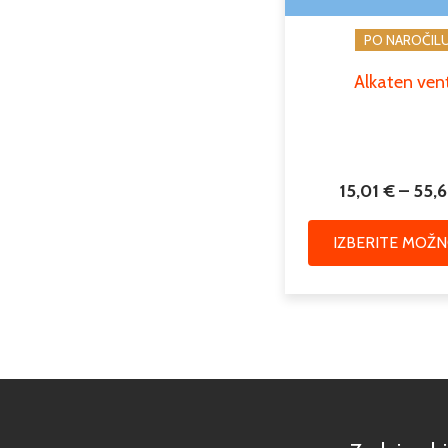
PO NAROČIL
Alkaten vent
15,01
€
–
55,
IZBERITE MOŽN