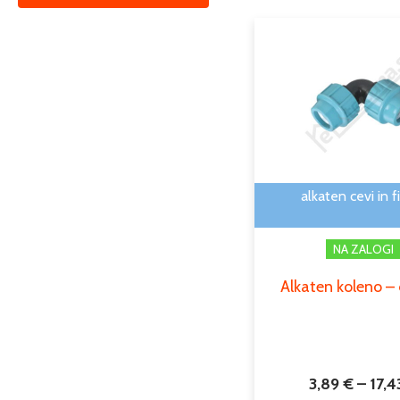
alkaten cevi in fi
NA ZALOGI
Alkaten koleno –
3,89
€
–
17,