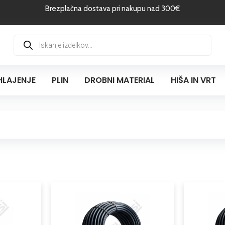
Brezplačna dostava pri nakupu nad 300€
Products
search
HLAJENJE
PLIN
DROBNI MATERIAL
HIŠA IN VRT
Cenovni
Cenovni
Ta
Ta
razpon:
razpon:
izdelek
izdelek
od
od
ima
ima
9,44 €
0,81 €