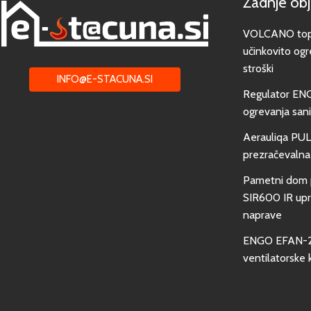
Zadnje ob
VOLCANO toplo
učinkovito ogr
stroški
INFO@E-STACUNA.SI
Regulator EN
ogrevanja san
Aerauliqa PUL
prezračevalna
Pametni dom 
SIR600 IR upra
naprave
ENGO EFAN-23
ventilatorske 