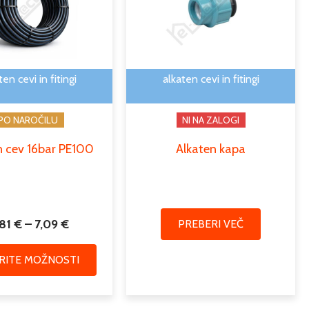
več
do
različic.
7,09 €
Možnosti
lahko
izberete
ten cevi in fitingi
alkaten cevi in fitingi
na
strani
PO NAROČILU
NI NA ZALOGI
izdelka
n cev 16bar PE100
Alkaten kapa
,81
€
–
7,09
€
PREBERI VEČ
ERITE MOŽNOSTI