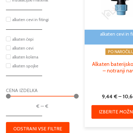
inštalacijski material
alkaten cevi in fitingi
alkaten cevi in fi
alkaten čepi
alkaten cevi
PO NAROČIL
alkaten kolena
Alkaten baterijsk
alkaten spojke
– notranji na
CENA IZDELKA
9,44
€
–
10,
€
—
€
IZBERITE MOŽN
ODSTRANI VSE FILTRE