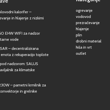
jave
ogrevanje
vodni kalorifer –
vodovod
evanje in hlajenje z nizkimi
prezračevanje
hlajenje
GO EHW WIFI za nadzor
plin
itarne vode
drobni material
hiša in vrt
SAR – decentralizirana
outlet
 enota z rekuperacijo toplote
pod nadzorom: SALUS
vljalnik za klimatske
0W – pametni krmilnik za
konvektorje in grelnike