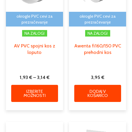
lahko
izberete
na
okrogle PVC cevi za
okrogle PVC cevi za
strani
prezračevanje
prezračevanje
izdelka
NA ZALOGI
NA ZALOGI
AV PVC spojni kos z
Awenta fi160/150 PVC
loputo
prehodni kos
1,93
€
–
3,14
€
3,95
€
IZBERITE
DODAJ V
MOŽNOSTI
KOŠARICO
Cenovni
Cenovni
Ta
Ta
razpon:
razpon:
izdelek
izdele