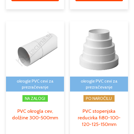
Cenovni
Ta
razpon:
izdelek
od
ima
6,66 €
več
do
različic.
9,20 €
Možnosti
lahko
izberete
na
okrogle PVC cevi za
okrogle PVC cevi za
strani
prezračevanje
prezračevanje
izdelka
NA ZALOGI
PO NAROČILU
PVC okrogla cev,
PVC stopenjska
dolžine 300-500mm
reducirka fi80-100-
120-125-150mm