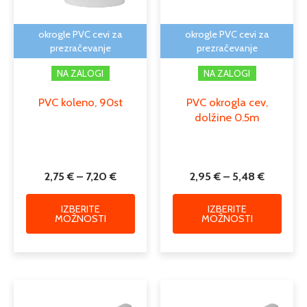
izberete
izber
na
na
okrogle PVC cevi za
okrogle PVC cevi za
strani
strani
prezračevanje
prezračevanje
izdelka
izdelk
NA ZALOGI
NA ZALOGI
PVC koleno, 90st
PVC okrogla cev,
dolžine 0.5m
2,75
€
–
7,20
€
2,95
€
–
5,48
€
IZBERITE
IZBERITE
MOŽNOSTI
MOŽNOSTI
Cenovni
Cenovni
Ta
Ta
razpon:
razpon:
izdelek
izdele