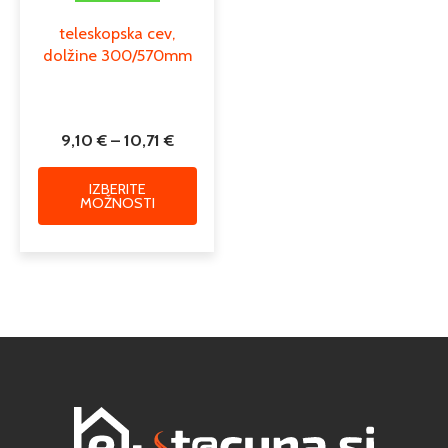
teleskopska cev,
dolžine 300/570mm
9,10
€
–
10,71
€
IZBERITE
MOŽNOSTI