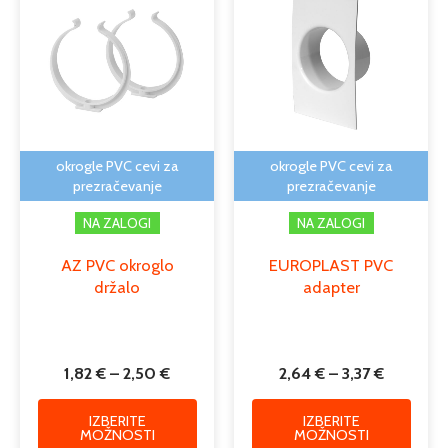
od
od
ima
ima
1,82 €
2,64 €
več
več
do
do
različic.
različi
2,50 €
3,37 €
Možnosti
Možno
lahko
lahko
izberete
izber
na
na
okrogle PVC cevi za
okrogle PVC cevi za
strani
strani
prezračevanje
prezračevanje
izdelka
izdelk
NA ZALOGI
NA ZALOGI
AZ PVC okroglo
EUROPLAST PVC
držalo
adapter
1,82
€
–
2,50
€
2,64
€
–
3,37
€
IZBERITE
IZBERITE
MOŽNOSTI
MOŽNOSTI