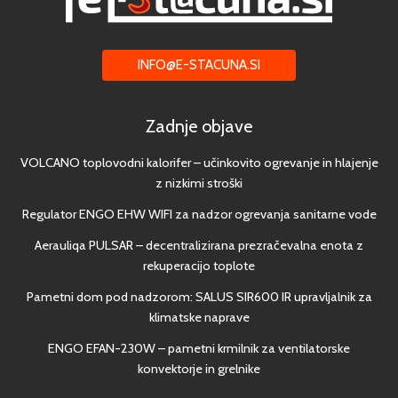
INFO@E-STACUNA.SI
Zadnje objave
VOLCANO toplovodni kalorifer – učinkovito ogrevanje in hlajenje
z nizkimi stroški
Regulator ENGO EHW WIFI za nadzor ogrevanja sanitarne vode
Aerauliqa PULSAR – decentralizirana prezračevalna enota z
rekuperacijo toplote
Pametni dom pod nadzorom: SALUS SIR600 IR upravljalnik za
klimatske naprave
ENGO EFAN-230W – pametni krmilnik za ventilatorske
konvektorje in grelnike