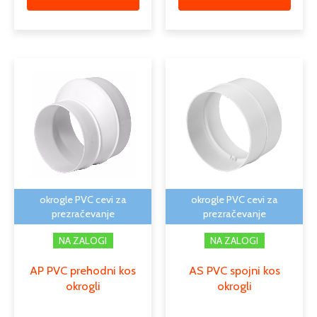
Cenovni
Cenovni
Ta
Ta
razpon:
razpon:
izdelek
izdele
od
od
ima
ima
3,03 €
1,63 €
več
več
do
do
različic.
različi
3,79 €
2,48 €
Možnosti
Možno
lahko
lahko
izberete
izber
na
na
okrogle PVC cevi za
okrogle PVC cevi za
strani
strani
prezračevanje
prezračevanje
izdelka
izdelk
NA ZALOGI
NA ZALOGI
AP PVC prehodni kos
AS PVC spojni kos
okrogli
okrogli