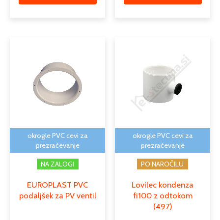
Cenovni
Ta
razpon:
izdelek
od
ima
1,93 €
več
do
različic.
2,37 €
Možnosti
lahko
izberete
na
okrogle PVC cevi za
okrogle PVC cevi za
strani
prezračevanje
prezračevanje
izdelka
NA ZALOGI
PO NAROČILU
EUROPLAST PVC
Lovilec kondenza
podaljšek za PV ventil
fi100 z odtokom
(497)