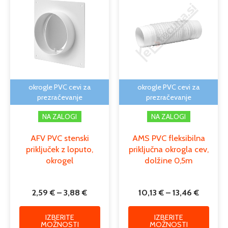
razpon:
razpon:
izdelek
izdele
od
od
ima
ima
2,59 €
10,13 €
več
več
do
do
različic.
različi
3,88 €
13,46 €
Možnosti
Možno
lahko
lahko
izberete
izber
na
na
okrogle PVC cevi za
okrogle PVC cevi za
strani
strani
prezračevanje
prezračevanje
izdelka
izdelk
NA ZALOGI
NA ZALOGI
AFV PVC stenski
AMS PVC fleksibilna
priključek z loputo,
priključna okrogla cev,
okrogel
dolžine 0,5m
2,59
€
–
3,88
€
10,13
€
–
13,46
€
IZBERITE
IZBERITE
MOŽNOSTI
MOŽNOSTI