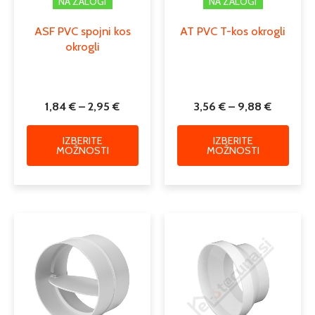
NA ZALOGI
NA ZALOGI
ASF PVC spojni kos
AT PVC T-kos okrogli
okrogli
1,84
€
–
2,95
€
3,56
€
–
9,88
€
IZBERITE
IZBERITE
MOŽNOSTI
MOŽNOSTI
Cenovni
Ta
razpon:
izdelek
od
ima
1,93 €
več
do
različic.
3,14 €
Možnosti