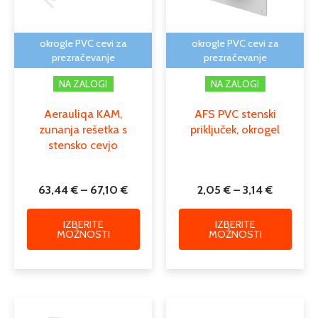
lahko
lahko
izberete
izber
na
na
okrogle PVC cevi za
okrogle PVC cevi za
strani
strani
prezračevanje
prezračevanje
izdelka
izdelk
NA ZALOGI
NA ZALOGI
Aerauliqa KAM,
AFS PVC stenski
zunanja rešetka s
priključek, okrogel
stensko cevjo
63,44
€
–
67,10
€
2,05
€
–
3,14
€
IZBERITE
IZBERITE
MOŽNOSTI
MOŽNOSTI
Cenovni
Cenovn
Ta
Ta