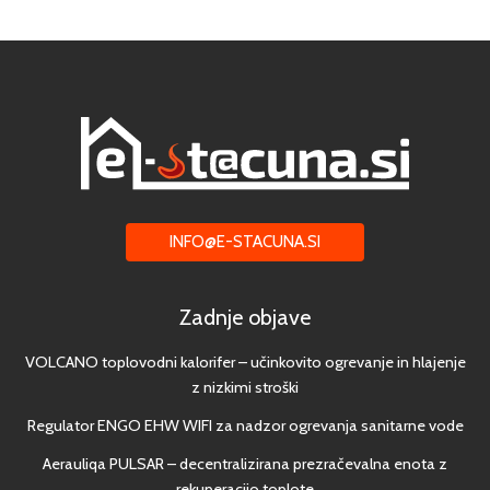
INFO@E-STACUNA.SI
Zadnje objave
VOLCANO toplovodni kalorifer – učinkovito ogrevanje in hlajenje
z nizkimi stroški
Regulator ENGO EHW WIFI za nadzor ogrevanja sanitarne vode
Aerauliqa PULSAR – decentralizirana prezračevalna enota z
rekuperacijo toplote