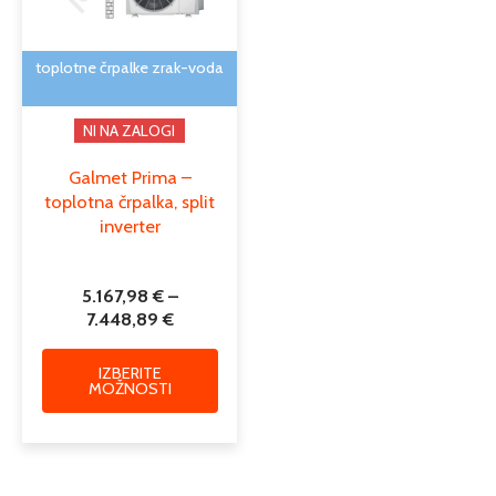
lahko
izberete
na
toplotne črpalke zrak-voda
strani
izdelka
NI NA ZALOGI
Galmet Prima –
toplotna črpalka, split
inverter
5.167,98
€
–
7.448,89
€
IZBERITE
MOŽNOSTI