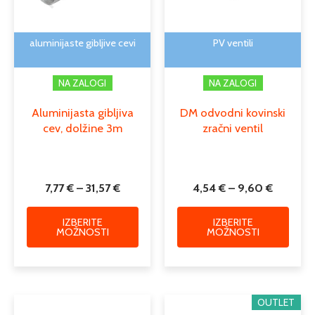
lahko
lahko
izberete
izber
na
na
aluminijaste gibljive cevi
PV ventili
strani
strani
izdelka
izdelk
NA ZALOGI
NA ZALOGI
Aluminijasta gibljiva
DM odvodni kovinski
cev, dolžine 3m
zračni ventil
7,77
€
–
31,57
€
4,54
€
–
9,60
€
IZBERITE
IZBERITE
MOŽNOSTI
MOŽNOSTI
Cenovni
Cenovn
Ta
Ta
OUTLET