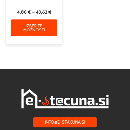
4,86
€
–
43,62
€
IZBERITE
MOŽNOSTI
INFO@E-STACUNA.SI