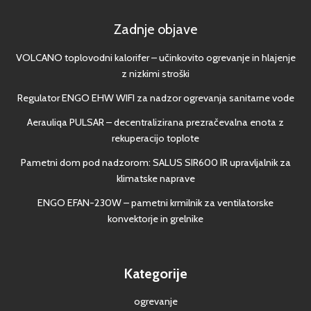
Zadnje objave
VOLCANO toplovodni kalorifer – učinkovito ogrevanje in hlajenje
z nizkimi stroški
Regulator ENGO EHW WIFI za nadzor ogrevanja sanitarne vode
Aerauliqa PULSAR – decentralizirana prezračevalna enota z
rekuperacijo toplote
Pametni dom pod nadzorom: SALUS SIR600 IR upravljalnik za
klimatske naprave
ENGO EFAN-230W – pametni krmilnik za ventilatorske
konvektorje in grelnike
Kategorije
ogrevanje