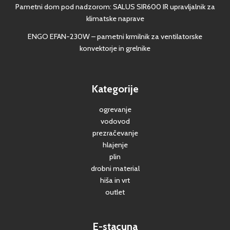
Pametni dom pod nadzorom: SALUS SIR600 IR upravljalnik za
klimatske naprave
ENGO EFAN-230W – pametni krmilnik za ventilatorske
konvektorje in grelnike
Kategorije
ogrevanje
vodovod
prezračevanje
hlajenje
plin
drobni material
hiša in vrt
outlet
E-stacuna