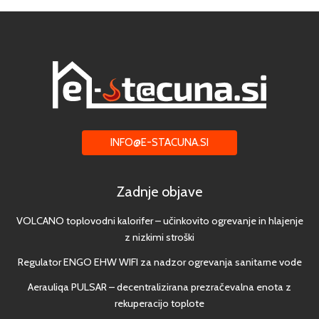
INFO@E-STACUNA.SI
Zadnje objave
VOLCANO toplovodni kalorifer – učinkovito ogrevanje in hlajenje
z nizkimi stroški
Regulator ENGO EHW WIFI za nadzor ogrevanja sanitarne vode
Aerauliqa PULSAR – decentralizirana prezračevalna enota z
rekuperacijo toplote