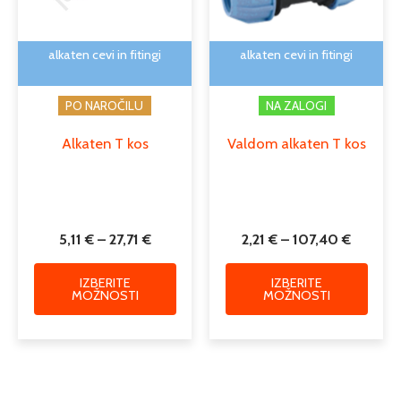
lahko
lahko
izberete
izber
na
na
alkaten cevi in fitingi
alkaten cevi in fitingi
strani
strani
izdelka
izdelk
PO NAROČILU
NA ZALOGI
Alkaten T kos
Valdom alkaten T kos
5,11
€
–
27,71
€
2,21
€
–
107,40
€
IZBERITE
IZBERITE
MOŽNOSTI
MOŽNOSTI