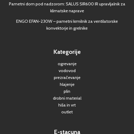
Pametni dom pod nadzorom: SALUS SIR600 IR upravljalnik za
klimatske naprave
ENGO EFAN-230W – pametni krmilnik za ventilatorske
konvektorje in grelnike
Kategorije
ogrevanje
vodovod
prezračevanje
hlajenje
plin
drobni material
hiša in vrt
outlet
E-stacuna