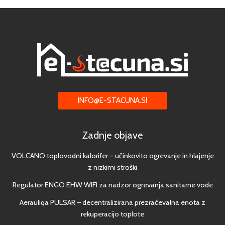
INFO@E-STACUNA.SI
Zadnje objave
VOLCANO toplovodni kalorifer – učinkovito ogrevanje in hlajenje
z nizkimi stroški
Regulator ENGO EHW WIFI za nadzor ogrevanja sanitarne vode
Aerauliqa PULSAR – decentralizirana prezračevalna enota z
rekuperacijo toplote