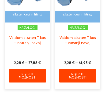
lahko
lahko
izberete
izber
na
na
alkaten cevi in fitingi
alkaten cevi in fitingi
strani
strani
izdelka
izdelk
NA ZALOGI
NA ZALOGI
Valdom alkaten T kos
Valdom alkaten T kos
– notranji navoj
– zunanji navoj
2,28
€
–
27,88
€
2,28
€
–
61,95
€
IZBERITE
IZBERITE
MOŽNOSTI
MOŽNOSTI