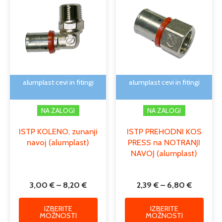
od
od
ima
ima
3,00 €
2,39 €
več
več
do
do
različic.
različi
8,20 €
6,80 €
Možnosti
Možno
lahko
lahko
izberete
izber
na
na
alumplast cevi in fitingi
alumplast cevi in fitingi
strani
strani
izdelka
izdelk
NA ZALOGI
NA ZALOGI
ISTP KOLENO, zunanji
ISTP PREHODNI KOS
navoj (alumplast)
PRESS na NOTRANJI
NAVOJ (alumplast)
3,00
€
–
8,20
€
2,39
€
–
6,80
€
IZBERITE
IZBERITE
MOŽNOSTI
MOŽNOSTI