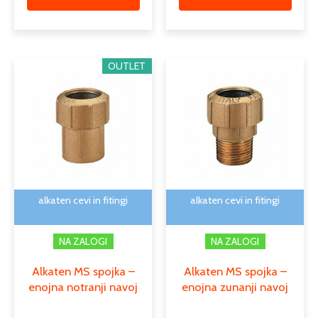
Cenovni
Cenovn
Ta
Ta
OUTLET
razpon:
razpon
izdelek
izdele
od
od
ima
ima
3,31 €
4,00 €
več
več
do
do
različic.
različi
21,96 €
35,58 €
Možnosti
Možno
lahko
lahko
izberete
izber
na
na
alkaten cevi in fitingi
alkaten cevi in fitingi
strani
strani
izdelka
izdelk
NA ZALOGI
NA ZALOGI
Alkaten MS spojka –
Alkaten MS spojka –
enojna notranji navoj
enojna zunanji navoj