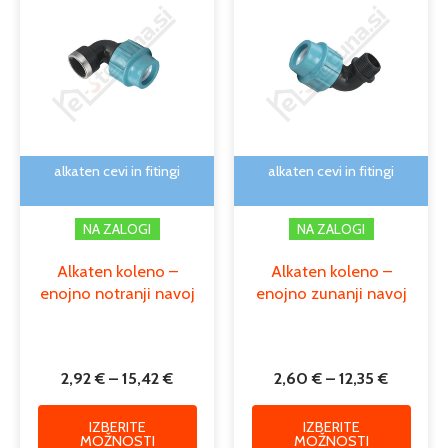
razpon:
razpon:
izdelek
izdele
od
od
ima
ima
2,92 €
2,60 €
več
več
do
do
različic.
različi
15,42 €
12,35 €
Možnosti
Možno
lahko
lahko
izberete
izber
na
na
alkaten cevi in fitingi
alkaten cevi in fitingi
strani
strani
izdelka
izdelk
NA ZALOGI
NA ZALOGI
Alkaten koleno –
Alkaten koleno –
enojno notranji navoj
enojno zunanji navoj
2,92
€
–
15,42
€
2,60
€
–
12,35
€
IZBERITE
IZBERITE
MOŽNOSTI
MOŽNOSTI