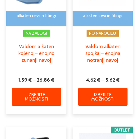
izberete
izber
na
na
alkaten cevi in fitingi
alkaten cevi in fitingi
strani
strani
izdelka
izdelk
NA ZALOGI
PO NAROČILU
Valdom alkaten
Valdom alkaten
koleno – enojno
spojka – enojna
zunanji navoj
notranji navoj
1,59
€
–
26,86
€
4,62
€
–
5,62
€
IZBERITE
IZBERITE
MOŽNOSTI
MOŽNOSTI
Cenovni
Cenovni
Ta
Ta
OUTLET
razpon:
razpon:
izdelek
izdele