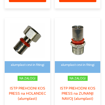
Cenovni
Cenovni
Ta
Ta
razpon:
razpon:
izdelek
izdele
od
od
ima
ima
2,81 €
1,95 €
več
več
do
do
različic.
različi
8,20 €
7,16 €
Možnosti
Možno
lahko
lahko
izberete
izber
na
na
alumplast cevi in fitingi
alumplast cevi in fitingi
strani
strani
izdelka
izdelk
NA ZALOGI
NA ZALOGI
ISTP PREHODNI KOS
ISTP PREHODNI KOS
PRESS na HOLANDEC
PRESS na ZUNANJI
(alumplast)
NAVOJ (alumplast)