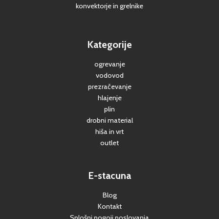
konvektorje in grelnike
Kategorije
ogrevanje
vodovod
prezračevanje
hlajenje
plin
drobni material
hiša in vrt
outlet
E-stacuna
Blog
Kontakt
Splošni pogoji poslovanja