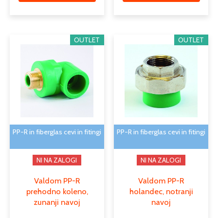
Cenovni
Cenovni
Ta
Ta
OUTLET
OUTLET
razpon:
razpon:
izdelek
izdele
od
od
ima
ima
3,70 €
5,97 €
več
več
do
do
različic.
različi
11,46 €
10,22 €
Možnosti
Možno
lahko
lahko
izberete
izber
na
na
PP-R in fiberglas cevi in fitingi
PP-R in fiberglas cevi in fitingi
strani
strani
izdelka
izdelk
NI NA ZALOGI
NI NA ZALOGI
Valdom PP-R
Valdom PP-R
prehodno koleno,
holandec, notranji
zunanji navoj
navoj