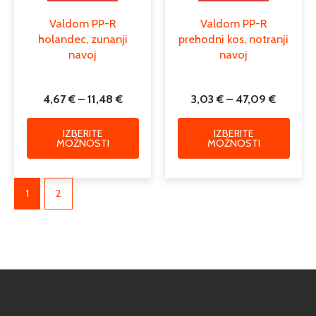
Valdom PP-R
Valdom PP-R
holandec, zunanji
prehodni kos, notranji
navoj
navoj
4,67
€
–
11,48
€
3,03
€
–
47,09
€
IZBERITE
IZBERITE
MOŽNOSTI
MOŽNOSTI
1
2