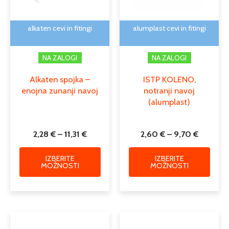
lahko
lahko
izberete
izber
na
na
alkaten cevi in fitingi
alumplast cevi in fitingi
strani
strani
izdelka
izdelk
NA ZALOGI
NA ZALOGI
Alkaten spojka –
ISTP KOLENO,
enojna zunanji navoj
notranji navoj
(alumplast)
2,28
€
–
11,31
€
2,60
€
–
9,70
€
IZBERITE
IZBERITE
MOŽNOSTI
MOŽNOSTI
Cenovni
Cenovni
Ta
Ta
razpon:
razpon:
izdelek
izdele