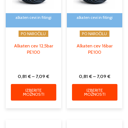
lahko
lahko
izberete
izber
na
na
alkaten cevi in fitingi
alkaten cevi in fitingi
strani
strani
izdelka
izdelk
PO NAROČILU
PO NAROČILU
Alkaten cev 12,5bar
Alkaten cev 16bar
PE100
PE100
0,81
€
–
7,09
€
0,81
€
–
7,09
€
IZBERITE
IZBERITE
MOŽNOSTI
MOŽNOSTI
Cenovni
Cenovni
Ta
Ta