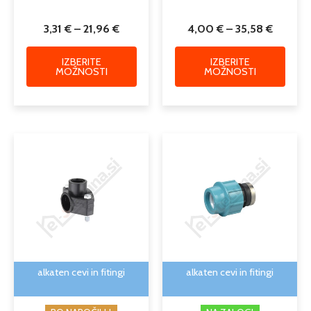
3,31
€
–
21,96
€
4,00
€
–
35,58
€
IZBERITE
IZBERITE
MOŽNOSTI
MOŽNOSTI
Cenovni
Cenovni
Ta
Ta
razpon:
razpon:
izdelek
izdele
od
od
ima
ima
2,73 €
2,44 €
več
več
do
do
različic.
različi
6,12 €
11,31 €
Možnosti
Možno
lahko
lahko
izberete
izber
na
na
alkaten cevi in fitingi
alkaten cevi in fitingi
strani
strani
izdelka
izdelk