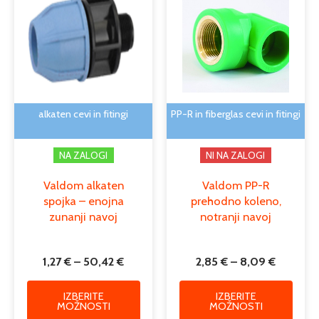
od
od
ima
ima
1,27 €
2,85 €
več
več
do
do
različic.
različi
50,42 €
8,09 €
Možnosti
Možno
lahko
lahko
izberete
izber
na
na
alkaten cevi in fitingi
PP-R in fiberglas cevi in fitingi
strani
strani
izdelka
izdelk
NA ZALOGI
NI NA ZALOGI
Valdom alkaten
Valdom PP-R
spojka – enojna
prehodno koleno,
zunanji navoj
notranji navoj
1,27
€
–
50,42
€
2,85
€
–
8,09
€
IZBERITE
IZBERITE
MOŽNOSTI
MOŽNOSTI