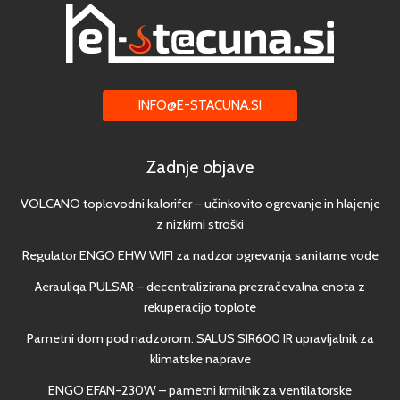
INFO@E-STACUNA.SI
Zadnje objave
VOLCANO toplovodni kalorifer – učinkovito ogrevanje in hlajenje
z nizkimi stroški
Regulator ENGO EHW WIFI za nadzor ogrevanja sanitarne vode
Aerauliqa PULSAR – decentralizirana prezračevalna enota z
rekuperacijo toplote
Pametni dom pod nadzorom: SALUS SIR600 IR upravljalnik za
klimatske naprave
ENGO EFAN-230W – pametni krmilnik za ventilatorske