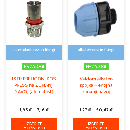
razpon:
razpon:
izdelek
izdele
od
od
ima
ima
1,95 €
1,27 €
več
več
do
do
različic.
različi
7,16 €
50,42 €
Možnosti
Možno
lahko
lahko
izberete
izber
na
na
alumplast cevi in fitingi
alkaten cevi in fitingi
strani
strani
izdelka
izdelk
NA ZALOGI
NA ZALOGI
ISTP PREHODNI KOS
Valdom alkaten
PRESS na ZUNANJI
spojka – enojna
NAVOJ (alumplast)
zunanji navoj
1,95
€
–
7,16
€
1,27
€
–
50,42
€
IZBERITE
IZBERITE
MOŽNOSTI
MOŽNOSTI