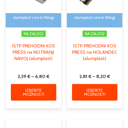
lahko
lahko
izberete
izber
na
na
alumplast cevi in fitingi
alumplast cevi in fitingi
strani
strani
izdelka
izdelk
NA ZALOGI
NA ZALOGI
ISTP PREHODNI KOS
ISTP PREHODNI KOS
PRESS na NOTRANJI
PRESS na HOLANDEC
NAVOJ (alumplast)
(alumplast)
2,39
€
–
6,80
€
2,81
€
–
8,20
€
IZBERITE
IZBERITE
MOŽNOSTI
MOŽNOSTI
Cenovni
Cenovni
Ta
Ta