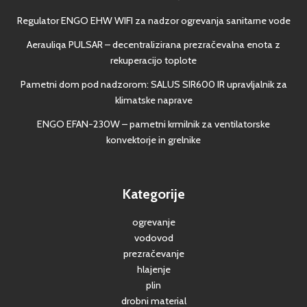
Regulator ENGO EHW WIFI za nadzor ogrevanja sanitarne vode
Aerauliqa PULSAR – decentralizirana prezračevalna enota z
rekuperacijo toplote
Pametni dom pod nadzorom: SALUS SIR600 IR upravljalnik za
klimatske naprave
ENGO EFAN-230W – pametni krmilnik za ventilatorske
konvektorje in grelnike
Kategorije
ogrevanje
vodovod
prezračevanje
hlajenje
plin
drobni material