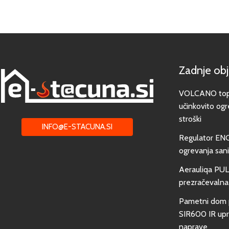
Zadnje ob
VOLCANO toplo
učinkovito ogr
stroški
INFO@E-STACUNA.SI
Regulator EN
ogrevanja san
Aerauliqa PUL
prezračevalna
Pametni dom 
SIR600 IR upra
naprave