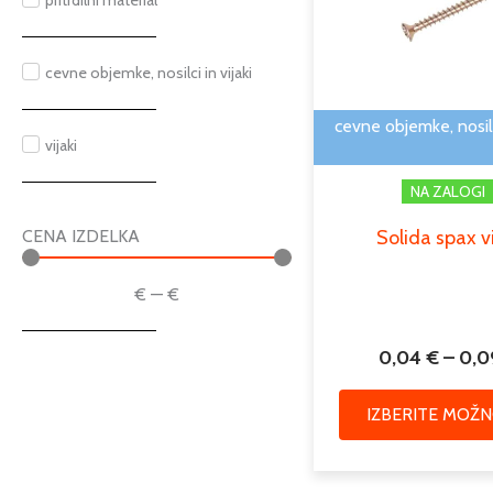
pritrdilni material
cevne objemke, nosilci in vijaki
cevne objemke, nosilci
vijaki
NA ZALOGI
Solida spax v
CENA IZDELKA
€
—
€
0,04
€
–
0,
IZBERITE MOŽN