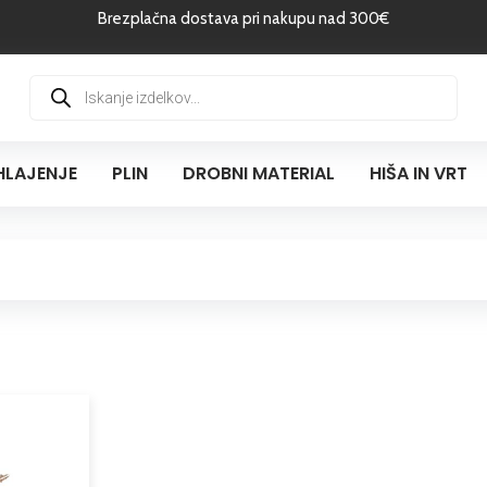
Brezplačna dostava pri nakupu nad 300€
Products
search
HLAJENJE
PLIN
DROBNI MATERIAL
HIŠA IN VRT
Cenovni
Ta
razpon:
izdelek
od
ima
0,04 €