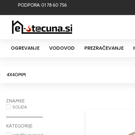
Skip
PODPORA: 01 78 60 756
to
content
OGREVANJE
VODOVOD
PREZRAČEVANJE
4X40MM
ZNAMKE
SOLIDA
KATEGORIJE