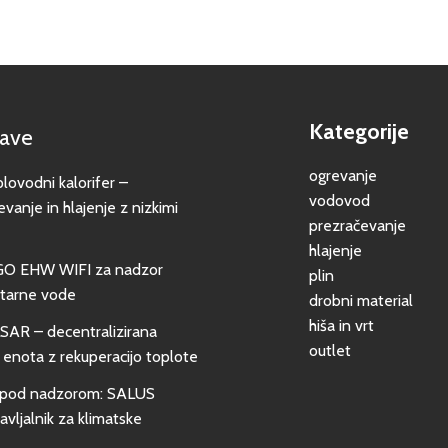
Kategorije
jave
ogrevanje
vodni kalorifer –
vodovod
evanje in hlajenje z nizkimi
prezračevanje
hlajenje
GO EHW WIFI za nadzor
plin
itarne vode
drobni material
hiša in vrt
SAR – decentralizirana
outlet
 enota z rekuperacijo toplote
pod nadzorom: SALUS
vljalnik za klimatske