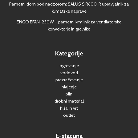
Pametni dom pod nadzorom: SALUS SIR600 IR upravljalnik za
klimatske naprave
ENGO EFAN-230W – pametni krmilnik za ventilatorske
konvektorje in grelnike
Kategorije
ogrevanje
vodovod
prezračevanje
hlajenje
plin
drobni material
hiša in vrt
outlet
E-stacuna