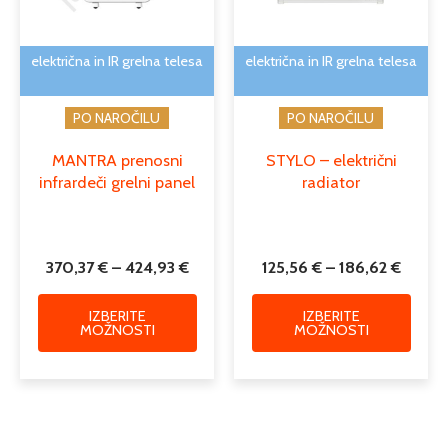
lahko
lahko
izberete
izber
na
na
električna in IR grelna telesa
električna in IR grelna telesa
strani
strani
izdelka
izdelk
PO NAROČILU
PO NAROČILU
MANTRA prenosni
STYLO – električni
infrardeči grelni panel
radiator
370,37
€
–
424,93
€
125,56
€
–
186,62
€
IZBERITE
IZBERITE
MOŽNOSTI
MOŽNOSTI