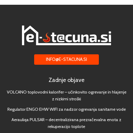
INFO@E-STACUNA.SI
Zadnje objave
VOLCANO toplovodni kalorifer – učinkovito ogrevanje in hlajenje
z nizkimi stroški
Regulator ENGO EHW WIFI za nadzor ogrevanja sanitarne vode
Aerauliqa PULSAR – decentralizirana prezračevalna enota z
rekuperacijo toplote