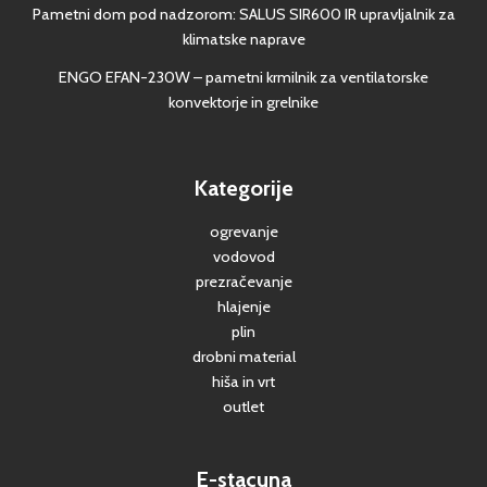
Pametni dom pod nadzorom: SALUS SIR600 IR upravljalnik za
klimatske naprave
ENGO EFAN-230W – pametni krmilnik za ventilatorske
konvektorje in grelnike
Kategorije
ogrevanje
vodovod
prezračevanje
hlajenje
plin
drobni material
hiša in vrt
outlet
E-stacuna