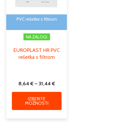
lahko
izberete
na
PVC rešetke s filtrom
strani
izdelka
NA ZALOGI
EUROPLAST HR PVC
rešetka s filtrom
8,64
€
–
31,44
€
IZBERITE
MOŽNOSTI