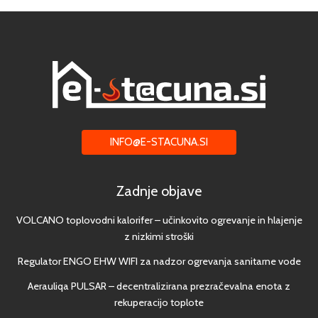
INFO@E-STACUNA.SI
Zadnje objave
VOLCANO toplovodni kalorifer – učinkovito ogrevanje in hlajenje
z nizkimi stroški
Regulator ENGO EHW WIFI za nadzor ogrevanja sanitarne vode
Aerauliqa PULSAR – decentralizirana prezračevalna enota z
rekuperacijo toplote