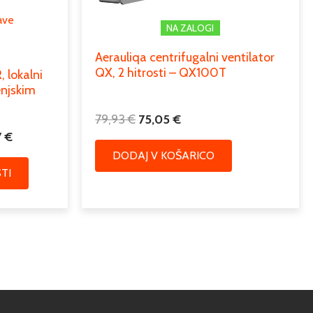
lahko
ave
izberete
NA ZALOGI
na
Aerauliqa centrifugalni ventilator
strani
QX, 2 hitrosti – QX100T
 lokalni
izdelka
enjskim
79,93
€
75,05
€
7
€
DODAJ V KOŠARICO
TI