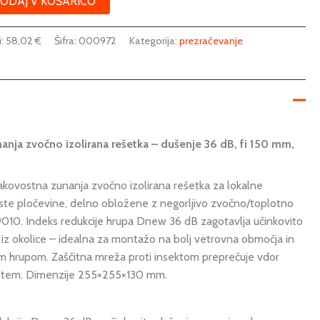
ODAJ V KOŠARICO
i:
58,02
€
Šifra:
000972
Kategorija:
prezračevanje
nja zvočno izolirana rešetka – dušenje 36 dB, fi 150 mm,
kovostna zunanja zvočno izolirana rešetka za lokalne
jaste pločevine, delno obložene z negorljivo zvočno/toplotno
010. Indeks redukcije hrupa Dnew 36 dB zagotavlja učinkovito
iz okolice – idealna za montažo na bolj vetrovna območja in
jim hrupom. Zaščitna mreža proti insektom preprečuje vdor
sistem. Dimenzije 255×255×130 mm.