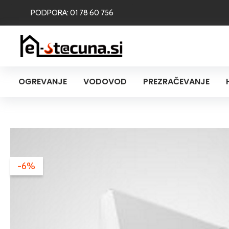
Skip
PODPORA: 01 78 60 756
to
content
OGREVANJE
VODOVOD
PREZRAČEVANJE
-6%