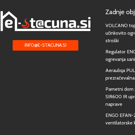
Zadnje ob
VOLCANO toplo
učinkovito ogr
stroški
INFO@E-STACUNA.SI
Regulator EN
ogrevanja san
Aerauliqa PUL
prezračevalna
Pametni dom 
SIR600 IR upra
naprave
ENGO EFAN-23
ventilatorske 