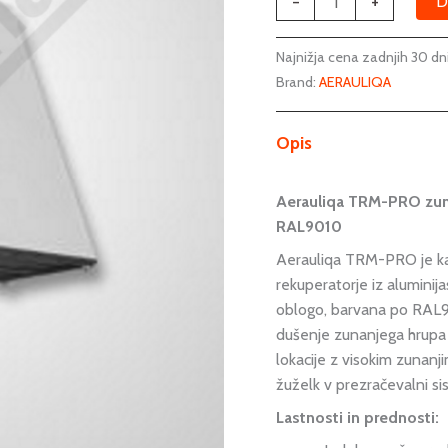
-
+
D
Najnižja cena zadnjih 30 dn
Brand:
AERAULIQA
Opis
Aerauliqa TRM-PRO zuna
RAL9010
Aerauliqa TRM-PRO je ka
rekuperatorje iz alumini
oblogo, barvana po RAL9
dušenje zunanjega hrupa 
lokacije z visokim zunan
žuželk v prezračevalni 
Lastnosti in prednosti: