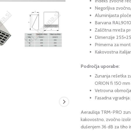
Indeks zvočne red
Negorljiva zvočno
Aluminijasta ploč
Barvana RAL9010 –
Zaščitna mreža pr
Dimenzije 255×2
Primerna za mont
Kakovostna italija
Področja uporabe:
Zunanja rešetka z
ORION fi 150 mm
Vetrovna območja 
Fasadna vgradnja 
Aerauliqa TRM-PRO zunanja
kakovostno, zvočno izoli
dušenjem 36 dB za tiho in