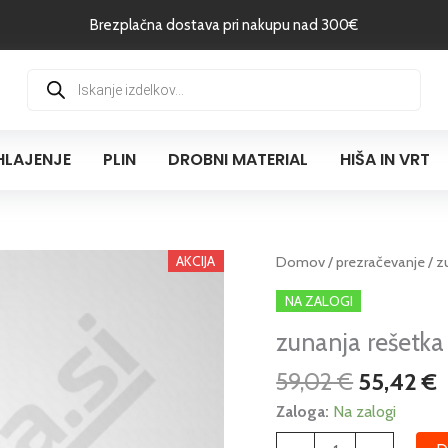
Brezplačna dostava pri nakupu nad 300€
Products
search
HLAJENJE
PLIN
DROBNI MATERIAL
HIŠA IN VRT
Izvirna
T
AKCIJA
zunanja
Domov
/
prezračevanje
/ z
cena
rešetka
NA ZALOGI
je
j
TRM-
bila:
5
zunanja rešetk
PRO
59,02 €.
količina
59,02
€
55,42
€
Zaloga:
Na zalogi