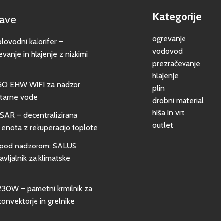
Kategorije
jave
ogrevanje
vodni kalorifer –
vodovod
evanje in hlajenje z nizkimi
prezračevanje
hlajenje
GO EHW WIFI za nadzor
plin
itarne vode
drobni material
hiša in vrt
SAR – decentralizirana
outlet
 enota z rekuperacijo toplote
pod nadzorom: SALUS
vljalnik za klimatske
0W – pametni krmilnik za
konvektorje in grelnike