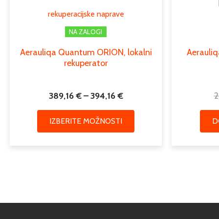
lahko
rekuperacijske naprave
izberete
na
NA ZALOGI
strani
Aerauliqa Quantum ORION, lokalni
Aerauliq
izdelka
rekuperator
389,16
€
–
394,16
€
2
IZBERITE MOŽNOSTI
D