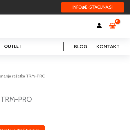
INFO@E-STACUNA.SI
OUTLET
BLOG
KONTAKT
renutna
unanja rešetka TRM-PRO
cena
e:
5,42 €.
a TRM-PRO