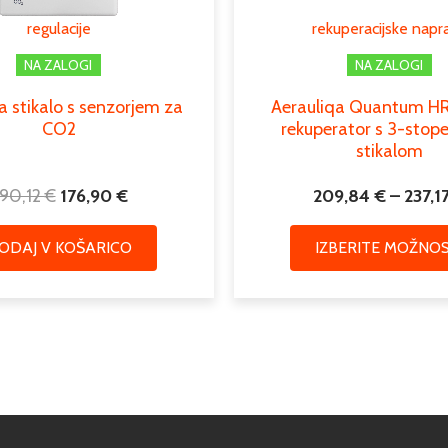
regulacije
rekuperacijske napr
NA ZALOGI
NA ZALOGI
a stikalo s senzorjem za
Aerauliqa Quantum HR,
CO2
rekuperator s 3-stop
stikalom
90,12
€
176,90
€
209,84
€
–
237,1
ODAJ V KOŠARICO
IZBERITE MOŽNOS