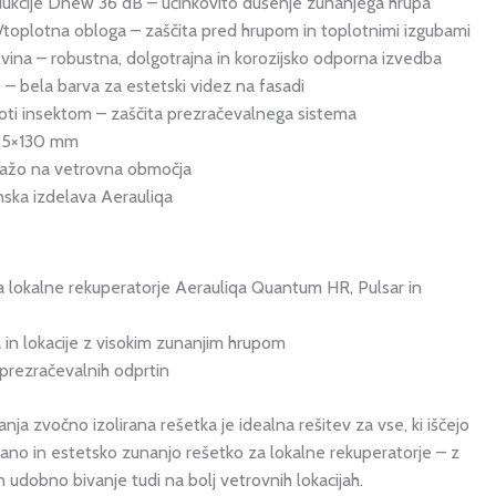
ukcije Dnew 36 dB – učinkovito dušenje zunanjega hrupa
/toplotna obloga – zaščita pred hrupom in toplotnimi izgubami
evina – robustna, dolgotrajna in korozijsko odporna izvedba
 bela barva za estetski videz na fasadi
oti insektom – zaščita prezračevalnega sistema
55×130 mm
ažo na vetrovna območja
nska izdelava Aerauliqa
a lokalne rekuperatorje Aerauliqa Quantum HR, Pulsar in
in lokacije z visokim zunanjim hrupom
prezračevalnih odprtin
 zvočno izolirana rešetka je idealna rešitev za vse, ki iščejo
rano in estetsko zunanjo rešetko za lokalne rekuperatorje – z
 udobno bivanje tudi na bolj vetrovnih lokacijah.