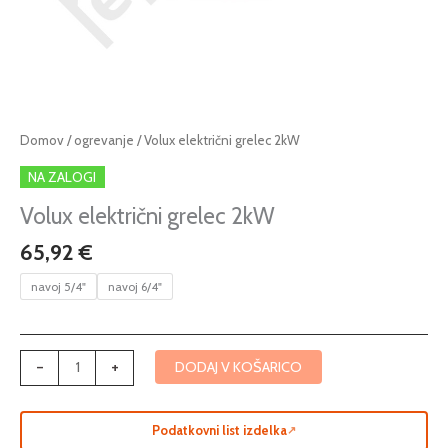
Volux
Domov
/
ogrevanje
/ Volux električni grelec 2kW
električni
NA ZALOGI
grelec
2kW
Volux električni grelec 2kW
količina
65,92
€
navoj 5/4"
navoj 6/4"
-
+
DODAJ V KOŠARICO
Podatkovni list izdelka
↗