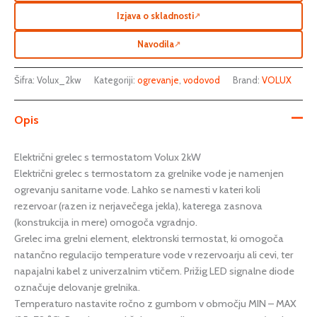
Izjava o skladnosti
↗
Navodila
↗
Šifra:
Volux_2kw
Kategoriji:
ogrevanje
,
vodovod
Brand:
VOLUX
Opis
Električni grelec s termostatom Volux 2kW
Električni grelec s termostatom za grelnike vode je namenjen
ogrevanju sanitarne vode. Lahko se namesti v kateri koli
rezervoar (razen iz nerjavečega jekla), katerega zasnova
(konstrukcija in mere) omogoča vgradnjo.
Grelec ima grelni element, elektronski termostat, ki omogoča
natančno regulacijo temperature vode v rezervoarju ali cevi, ter
napajalni kabel z univerzalnim vtičem. Prižig LED signalne diode
označuje delovanje grelnika.
Temperaturo nastavite ročno z gumbom v območju MIN – MAX