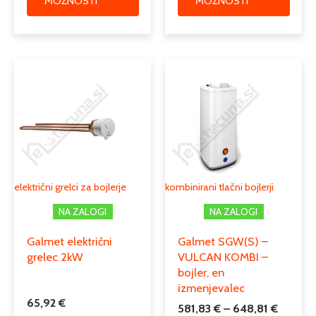
MOŽNOSTI
MOŽNOSTI
Cenovn
Ta
Ta
razpon
izdelek
izdele
od
ima
ima
581,83 
več
več
do
različic.
različi
648,81
Možnosti
Možno
lahko
lahko
izberete
izber
električni grelci za bojlerje
kombinirani tlačni bojlerji
na
na
NA ZALOGI
NA ZALOGI
strani
strani
izdelka
izdelk
Galmet električni
Galmet SGW(S) –
grelec 2kW
VULCAN KOMBI –
bojler, en
izmenjevalec
65,92
€
581,83
€
–
648,81
€