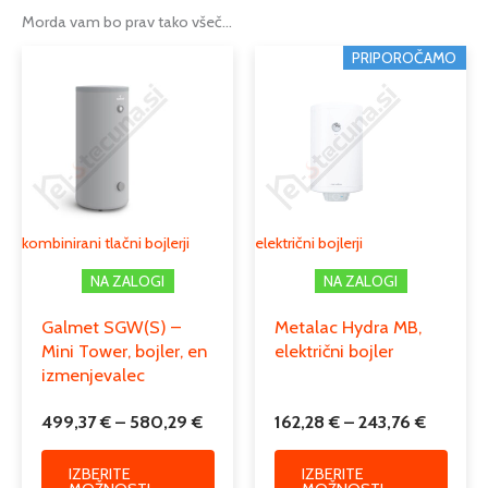
Morda vam bo prav tako všeč…
Cenovni
Cenovn
Ta
Ta
PRIPOROČAMO
razpon:
razpon:
izdelek
izdele
od
od
ima
ima
499,37 €
162,28 
več
več
do
do
različic.
različi
580,29 €
243,76 
Možnosti
Možno
lahko
lahko
izberete
izber
kombinirani tlačni bojlerji
električni bojlerji
na
na
NA ZALOGI
NA ZALOGI
strani
strani
izdelka
izdelk
Galmet SGW(S) –
Metalac Hydra MB,
Mini Tower, bojler, en
električni bojler
izmenjevalec
499,37
€
–
580,29
€
162,28
€
–
243,76
€
IZBERITE
IZBERITE