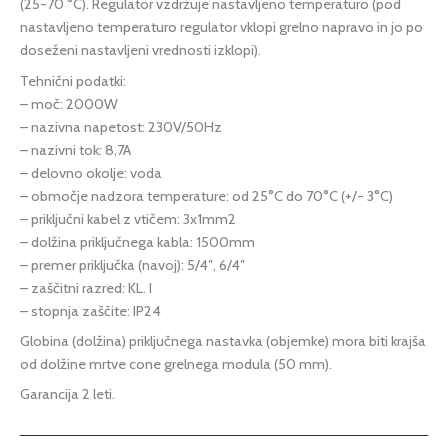
(25-70 °C). Regulator vzdržuje nastavljeno temperaturo (pod
nastavljeno temperaturo regulator vklopi grelno napravo in jo po
doseženi nastavljeni vrednosti izklopi).
Tehnični podatki:
– moč: 2000W
– nazivna napetost: 230V/50Hz
– nazivni tok: 8,7A
– delovno okolje: voda
– območje nadzora temperature: od 25°C do 70°C (+/- 3°C)
– priključni kabel z vtičem: 3x1mm2
– dolžina priključnega kabla: 1500mm
– premer priključka (navoj): 5/4″, 6/4″
– zaščitni razred: KL. I
– stopnja zaščite: IP24
Globina (dolžina) priključnega nastavka (objemke) mora biti krajša
od dolžine mrtve cone grelnega modula (50 mm).
Garancija 2 leti.