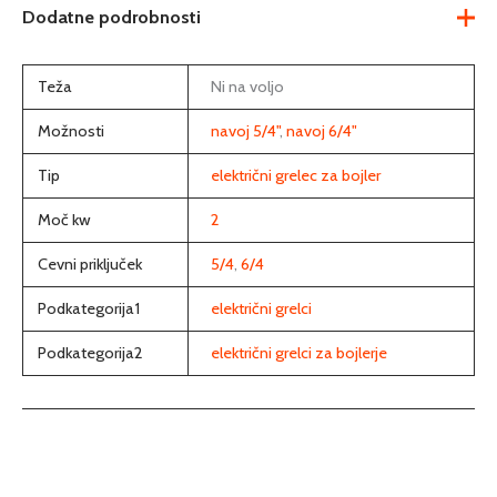
Dodatne podrobnosti
Teža
Ni na voljo
Možnosti
navoj 5/4"
,
navoj 6/4"
Tip
električni grelec za bojler
Moč kw
2
Cevni priključek
5/4
,
6/4
Podkategorija1
električni grelci
Podkategorija2
električni grelci za bojlerje