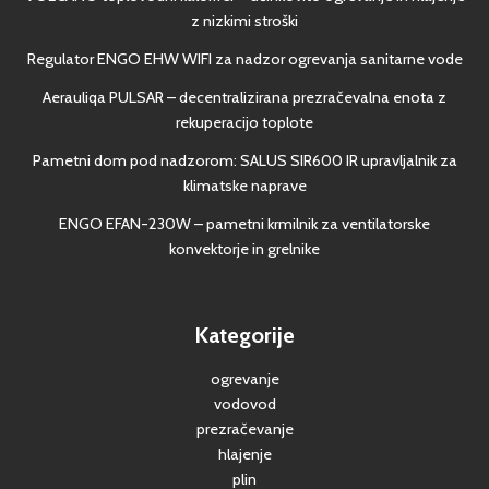
z nizkimi stroški
Regulator ENGO EHW WIFI za nadzor ogrevanja sanitarne vode
Aerauliqa PULSAR – decentralizirana prezračevalna enota z
rekuperacijo toplote
Pametni dom pod nadzorom: SALUS SIR600 IR upravljalnik za
klimatske naprave
ENGO EFAN-230W – pametni krmilnik za ventilatorske
konvektorje in grelnike
Kategorije
ogrevanje
vodovod
prezračevanje
hlajenje
plin