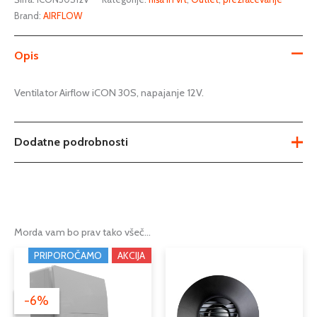
Brand:
AIRFLOW
Opis
Ventilator Airflow iCON 30S, napajanje 12V.
Dodatne podrobnosti
Tip
aksialni ventilator
Moč w
77
Morda vam bo prav tako všeč…
Pretok m3/h
123
Cenovni
Cenovni
Ta
Ta
PRIPOROČAMO
AKCIJA
razpon:
razpon:
Podkategorija1
ventilatorji
izdelek
izdele
od
od
ima
ima
62,48 €
60,33 €
Podkategorija2
ventilatorji 12V
-6%
-6%
več
več
do
do