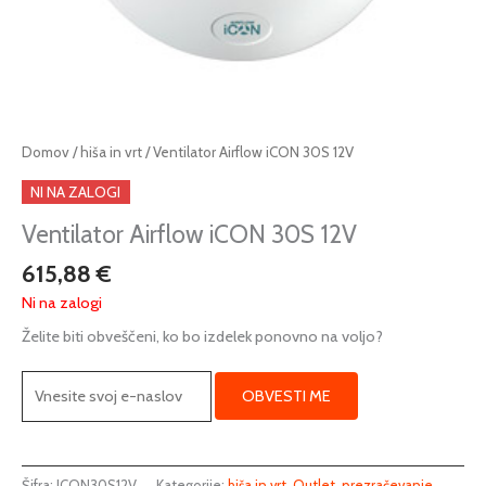
Domov
/
hiša in vrt
/ Ventilator Airflow iCON 30S 12V
NI NA ZALOGI
Ventilator Airflow iCON 30S 12V
615,88
€
Ni na zalogi
Želite biti obveščeni, ko bo izdelek ponovno na voljo?
OBVESTI ME
Šifra:
ICON30S12V
Kategorije:
hiša in vrt
,
Outlet
,
prezračevanje