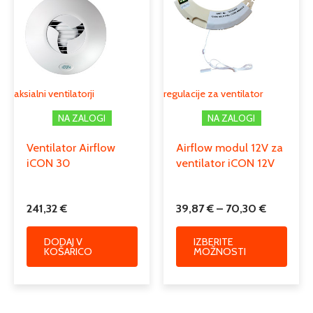
od
ima
39,87 €
več
do
različi
70,30 €
Možno
lahko
izber
aksialni ventilatorji
regulacije za ventilator
na
NA ZALOGI
NA ZALOGI
strani
izdelk
Ventilator Airflow
Airflow modul 12V za
iCON 30
ventilator iCON 12V
241,32
€
39,87
€
–
70,30
€
DODAJ V
IZBERITE
KOŠARICO
MOŽNOSTI