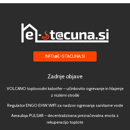
INFO@E-STACUNA.SI
Zadnje objave
VOLCANO toplovodni kalorifer – učinkovito ogrevanje in hlajenje
z nizkimi stroški
Regulator ENGO EHW WIFI za nadzor ogrevanja sanitarne vode
Aerauliqa PULSAR – decentralizirana prezračevalna enota z
rekuperacijo toplote