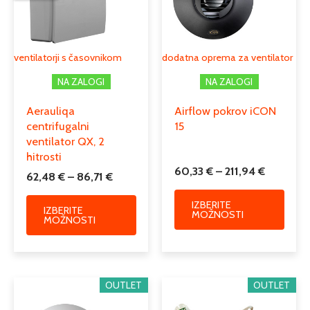
različic.
različi
86,71 €
211,94 €
Možnosti
Možno
lahko
lahko
izberete
izber
ventilatorji s časovnikom
dodatna oprema za ventilator
na
na
NA ZALOGI
NA ZALOGI
strani
strani
izdelka
izdelk
Aerauliqa
Airflow pokrov iCON
centrifugalni
15
ventilator QX, 2
hitrosti
60,33
€
–
211,94
€
62,48
€
–
86,71
€
IZBERITE
IZBERITE
MOŽNOSTI
MOŽNOSTI
Cenovni
Ta
OUTLET
OUTLET
razpon:
izdele