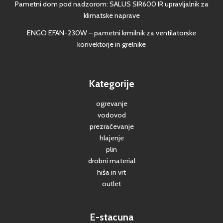
Pametni dom pod nadzorom: SALUS SIR600 IR upravljalnik za
klimatske naprave
ENGO EFAN-230W – pametni krmilnik za ventilatorske
konvektorje in grelnike
Kategorije
ogrevanje
vodovod
prezračevanje
hlajenje
plin
drobni material
hiša in vrt
outlet
E-stacuna