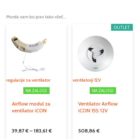
Moč w
8,8
Morda vam bo prav tako všeč…
Pretok m3/h
68
Cenovni
Ta
OUTLET
razpon:
Podkategorija1
ventilatorji
izdelek
od
ima
39,87 €
Podkategorija2
aksialni ventilatorji
več
do
različic.
183,61 €
Možnosti
lahko
izberete
regulacije za ventilator
ventilatorji 12V
na
NA ZALOGI
NA ZALOGI
strani
izdelka
Airflow modul za
Ventilator Airflow
ventilator iCON
iCON 15S 12V
39,87
€
–
183,61
€
508,86
€