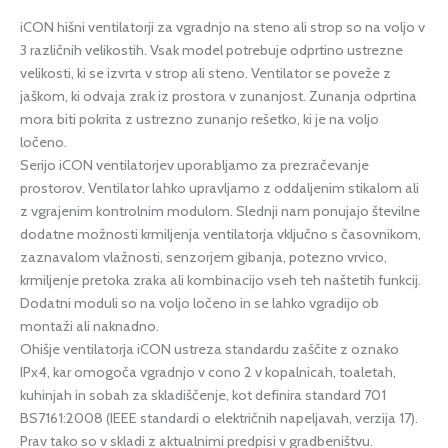
iCON hišni ventilatorji za vgradnjo na steno ali strop so na voljo v
3 različnih velikostih. Vsak model potrebuje odprtino ustrezne
velikosti, ki se izvrta v strop ali steno. Ventilator se poveže z
jaškom, ki odvaja zrak iz prostora v zunanjost. Zunanja odprtina
mora biti pokrita z ustrezno zunanjo rešetko, ki je na voljo
ločeno.
Serijo iCON ventilatorjev uporabljamo za prezračevanje
prostorov. Ventilator lahko upravljamo z oddaljenim stikalom ali
z vgrajenim kontrolnim modulom. Slednji nam ponujajo številne
dodatne možnosti krmiljenja ventilatorja vključno s časovnikom,
zaznavalom vlažnosti, senzorjem gibanja, potezno vrvico,
krmiljenje pretoka zraka ali kombinacijo vseh teh naštetih funkcij.
Dodatni moduli so na voljo ločeno in se lahko vgradijo ob
montaži ali naknadno.
Ohišje ventilatorja iCON ustreza standardu zaščite z oznako
IPx4, kar omogoča vgradnjo v cono 2 v kopalnicah, toaletah,
kuhinjah in sobah za skladiščenje, kot definira standard 701
BS7161:2008 (IEEE standardi o električnih napeljavah, verzija 17).
Prav tako so v skladi z aktualnimi predpisi v gradbeništvu.