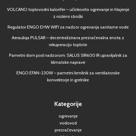
VOLCANO toplovodni kalorifer – učinkovito ogrevanje in hlajenje
z nizkimi stroški
Regulator ENGO EHW WIFI za nadzor ogrevanja sanitarne vode
Aerauliqa PULSAR – decentralizirana prezračevalna enota z
rekuperacijo toplote
Pametni dom pod nadzorom: SALUS SIR600 IR upravljalnik za
klimatske naprave
ENGO EFAN-230W – pametni krmilnik za ventilatorske
konvektorje in grelnike
Kategorije
ogrevanje
vodovod
prezračevanje