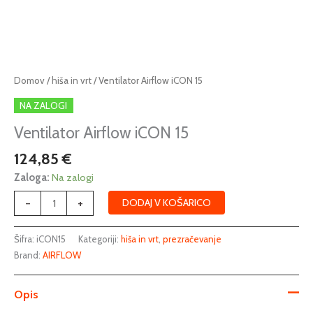
Ventilator
Domov
/
hiša in vrt
/ Ventilator Airflow iCON 15
Airflow
NA ZALOGI
iCON
15
Ventilator Airflow iCON 15
količina
124,85
€
Zaloga:
Na zalogi
-
+
DODAJ V KOŠARICO
Šifra:
iCON15
Kategoriji:
hiša in vrt
,
prezračevanje
Brand:
AIRFLOW
Opis