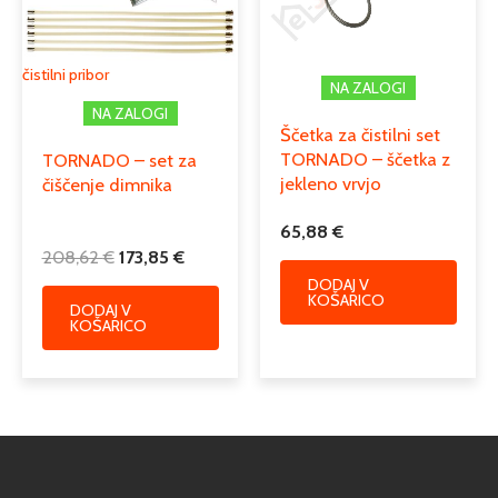
čistilni pribor
NA ZALOGI
NA ZALOGI
Ščetka za čistilni set
TORNADO – ščetka z
TORNADO – set za
jekleno vrvjo
čiščenje dimnika
65,88
€
208,62
€
173,85
€
DODAJ V
KOŠARICO
DODAJ V
KOŠARICO