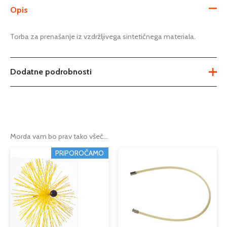
Opis
Torba za prenašanje iz vzdržljivega sintetičnega materiala.
Dodatne podrobnosti
Tip
nosilna torba
Serija
TORNADO
Morda vam bo prav tako všeč…
Podkategorija1
orodje
PRIPOROČAMO
Podkategorija2
čistilni pribor