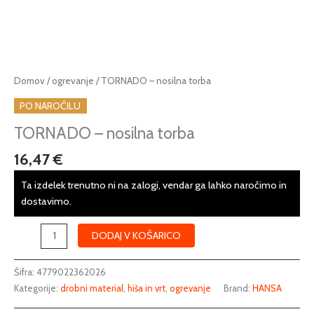
TORNADO
Domov
/
ogrevanje
/ TORNADO – nosilna torba
-
PO NAROČILU
nosilna
torba
TORNADO – nosilna torba
količina
16,47
€
Ta izdelek trenutno ni na zalogi, vendar ga lahko naročimo in
dostavimo.
DODAJ V KOŠARICO
Šifra:
4779022362026
Kategorije:
drobni material
,
hiša in vrt
,
ogrevanje
Brand:
HANSA