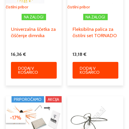
čistilni pribor
čistilni pribor
NA ZALOGI
NA ZALOGI
Univerzalna ščetka za
Fleksibilna palica za
čiščenje dimnika
čistilni set TORNADO
16,36
€
13,18
€
DODAJ V
DODAJ V
KOŠARICO
KOŠARICO
Izvirna
Trenutna
PRIPOROČAMO
AKCIJA
cena
cena
je
je:
bila:
173,85 €.
-17%
-17%
208,62 €.