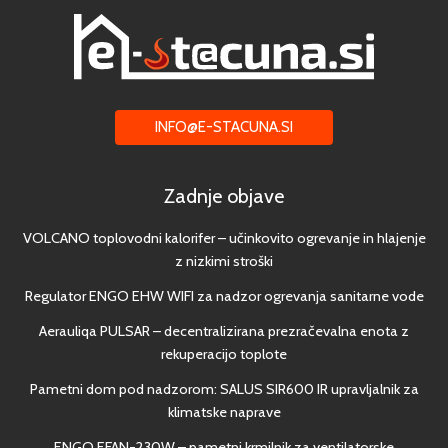
INFO@E-STACUNA.SI
Zadnje objave
VOLCANO toplovodni kalorifer – učinkovito ogrevanje in hlajenje
z nizkimi stroški
Regulator ENGO EHW WIFI za nadzor ogrevanja sanitarne vode
Aerauliqa PULSAR – decentralizirana prezračevalna enota z
rekuperacijo toplote
Pametni dom pod nadzorom: SALUS SIR600 IR upravljalnik za
klimatske naprave
ENGO EFAN-230W – pametni krmilnik za ventilatorske