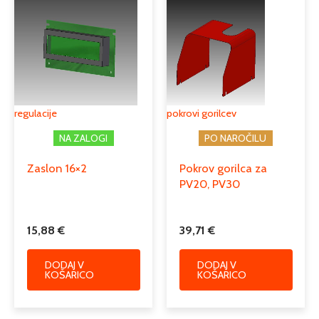
regulacije
pokrovi gorilcev
NA ZALOGI
PO NAROČILU
Zaslon 16×2
Pokrov gorilca za
PV20, PV30
15,88
€
39,71
€
DODAJ V
DODAJ V
KOŠARICO
KOŠARICO