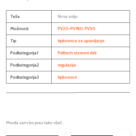
Teža
Ni na voljo
Možnosti
PV20-PV180
,
PV50
Tip
tipkovnica za upravljanje
Podkategorija1
Pelltech rezervni deli
Podkategorija2
regulacije
Podkategorija3
tipkovnice
Morda vam bo prav tako všeč…