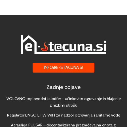
INFO@E-STACUNA.SI
Zadnje objave
VOLCANO toplovodni kalorifer – učinkovito ogrevanje in hlajenje
z nizkimi stroški
Regulator ENGO EHW WIFI za nadzor ogrevanja sanitarne vode
Aerauliqa PULSAR – decentralizirana prezračevalna enota z