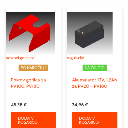
pokrovi gorilcev
regulacije
PO NAROČILU
NA ZALOGI
Pokrov gorilca za
Akumulator 12V, 1,2Ah
PV100, PV180
za PV20 – PV180
45,38
€
24,96
€
DODAJ V
DODAJ V
KOŠARICO
KOŠARICO