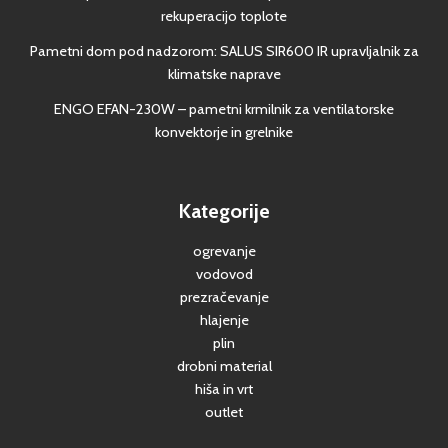
rekuperacijo toplote
Pametni dom pod nadzorom: SALUS SIR600 IR upravljalnik za
klimatske naprave
ENGO EFAN-230W – pametni krmilnik za ventilatorske
konvektorje in grelnike
Kategorije
ogrevanje
vodovod
prezračevanje
hlajenje
plin
drobni material
hiša in vrt
outlet