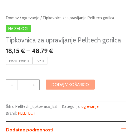
Cenovni
Tipkovnica
Domov
/
ogrevanje
/ Tipkovnica za upravljanje Pelltech gorilca
razpon:
za
NA ZALOGI
od
upravljanje
18,15 €
Pelltech
Tipkovnica za upravljanje Pelltech gorilca
do
gorilca
18,15
€
–
48,79
€
48,79 €
količina
PV20-PV180
PV50
-
+
DODAJ V KOŠARICO
Šifra:
Pelltech_tipkovnica_ES
Kategorija:
ogrevanje
Brand:
PELLTECH
Dodatne podrobnosti