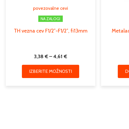
lahko
povezovalne cevi
izberete
na
NA ZALOGI
strani
TH vezna cev F1/2″-F1/2″, fi13mm
Metalac
izdelka
3,38
€
–
4,61
€
IZBERITE MOŽNOSTI
D