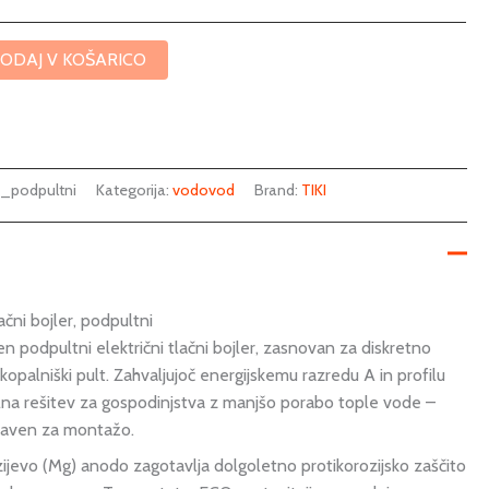
ODAJ V KOŠARICO
T_podpultni
Kategorija:
vodovod
Brand:
TIKI
lačni bojler, podpultni
n podpultni električni tlačni bojler, zasnovan za diskretno
 kopalniški pult. Zahvaljujoč energijskemu razredu A in profilu
na rešitev za gospodinjstva z manjšo porabo tople vode –
staven za montažo.
zijevo (Mg) anodo zagotavlja dolgoletno protikorozijsko zaščito