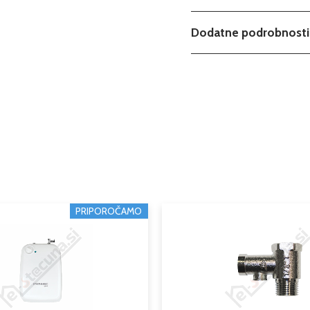
Dodatne podrobnosti
Teža
Možnosti
Tip
Serija
Moč kw
PRIPOROČAMO
Cevni priključek
Podkategorija1
Podkategorija2