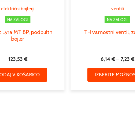
Podkategorija3
električni bojlerji
ventili
NA ZALOGI
NA ZALOGI
 Lyra MT 8P, podpultni
TH varnostni ventil, z
bojler
123,53
€
6,14
€
–
7,23
€
ODAJ V KOŠARICO
IZBERITE MOŽNOS