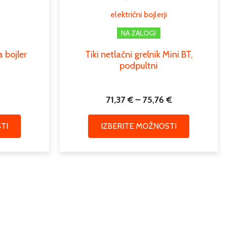
lahko
lahko
podpultni bojlerji
električni bojlerji
izberete
izberete
na
na
NA ZALOGI
strani
strani
a bojler
Tiki netlačni grelnik Mini BT,
izdelka
izdelka
podpultni
71,37
€
–
75,76
€
TI
IZBERITE MOŽNOSTI