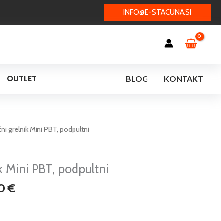
INFO@E-STACUNA.SI
OUTLET
BLOG
KONTAKT
Cenovni
ačni grelnik Mini PBT, podpultni
razpon:
od
90,04 €
ik Mini PBT, podpultni
do
80
€
100,80 €