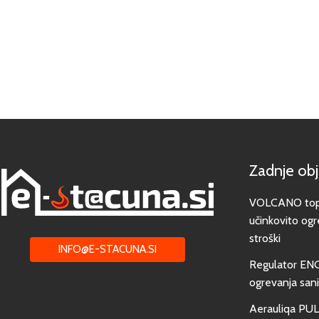
Zadnje ob
VOLCANO toplo
učinkovito ogr
stroški
INFO@E-STACUNA.SI
Regulator EN
ogrevanja san
Aerauliqa PUL