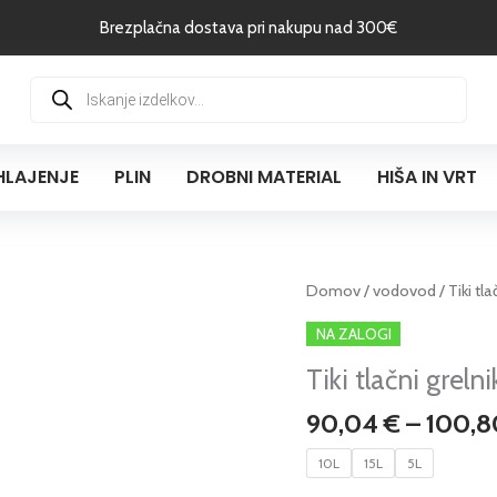
Brezplačna dostava pri nakupu nad 300€
Products
search
HLAJENJE
PLIN
DROBNI MATERIAL
HIŠA IN VRT
Tiki
Domov
/
vodovod
/ Tiki tl
tlačni
NA ZALOGI
grelnik
Tiki tlačni greln
Mini
PBT,
90,04
€
–
100,
podpultni
količina
10L
15L
5L