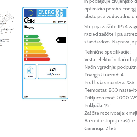
in podaljšuje življenjsk
optimizira porabo energij
obstoječe vodovodno omr
Stopnja zaščite IP24 zago
razred zaščite I pa ustr
standardom. Naprava je 
Tehnične specifikacije:
Vrsta: e
lektrični tlačni boj
Način vgradnje: p
odpultn
Energijski razred:
A
Profil obremenitve:
XXS
Termostat:
ECO nastavit
Priključna moč:
2000 W/
Priključki:
1/2″
Zaščita rezervoarja:
emaj
Razred / stopnja zaščite
Garancija: 2 leti