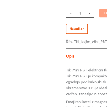
-
+
D
Navodila
↗
Šifra:
Tiki_bojler_Mini_PB
Opis
Tiki Mini PBT električni t
Tiki Mini PBT je kompakte
vgradnjo pod kuhinjski ali
obremenitve XXS je ideal
varčen, zanesljiv in eno
Emajlirani kotel z magne