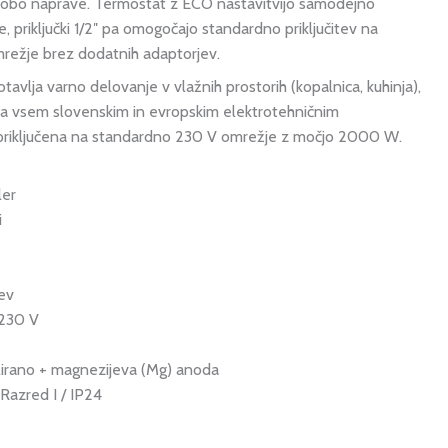
o dobo naprave. Termostat z ECO nastavitvijo samodejno
e, priključki 1/2″ pa omogočajo standardno priključitev na
ežje brez dodatnih adaptorjev.
tavlja varno delovanje v vlažnih prostorih (kopalnica, kuhinja),
eza vsem slovenskim in evropskim elektrotehničnim
priključena na standardno 230 V omrežje z močjo 2000 W.
ler
i
ev
230 V
lirano + magnezijeva (Mg) anoda
:
Razred I / IP24