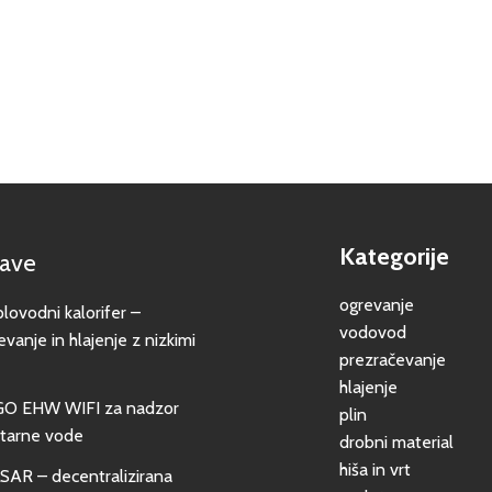
Kategorije
jave
ogrevanje
vodni kalorifer –
vodovod
evanje in hlajenje z nizkimi
prezračevanje
hlajenje
GO EHW WIFI za nadzor
plin
itarne vode
drobni material
hiša in vrt
SAR – decentralizirana