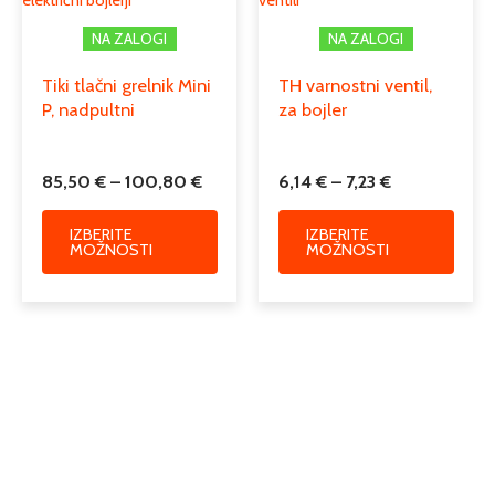
električni bojlerji
ventili
na
na
NA ZALOGI
NA ZALOGI
strani
strani
izdelka
izdelk
Tiki tlačni grelnik Mini
TH varnostni ventil,
P, nadpultni
za bojler
85,50
€
–
100,80
€
6,14
€
–
7,23
€
IZBERITE
IZBERITE
MOŽNOSTI
MOŽNOSTI