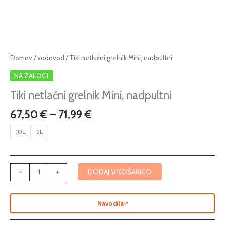
Cenovni
Tiki
Domov
/
vodovod
/ Tiki netlačni grelnik Mini, nadpultni
razpon:
netlačni
NA ZALOGI
od
grelnik
67,50 €
Mini,
Tiki netlačni grelnik Mini, nadpultni
do
nadpultni
67,50
€
–
71,99
€
71,99 €
količina
10L
5L
-
+
DODAJ V KOŠARICO
Navodila
↗