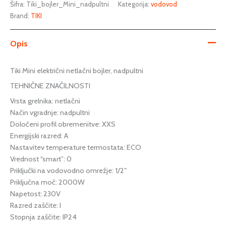
Šifra:
Tiki_bojler_Mini_nadpultni
Kategorija:
vodovod
Brand:
TIKI
Opis
Tiki Mini električni netlačni bojler, nadpultni
TEHNIČNE ZNAČILNOSTI
Vrsta grelnika: netlačni
Način vgradnje: nadpultni
Določeni profil obremenitve: XXS
Energijski razred: A
Nastavitev temperature termostata: ECO
Vrednost “smart”: 0
Priključki na vodovodno omrežje: 1/2″
Priključna moč: 2000W
Napetost: 230V
Razred zaščite: I
Stopnja zaščite: IP24