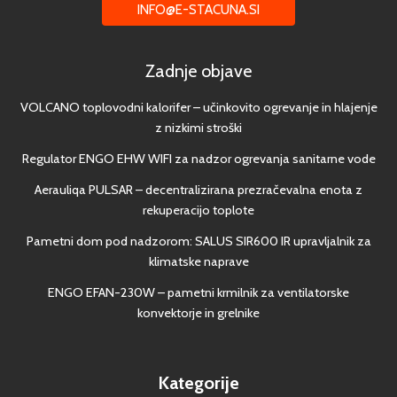
INFO@E-STACUNA.SI
Zadnje objave
VOLCANO toplovodni kalorifer – učinkovito ogrevanje in hlajenje
z nizkimi stroški
Regulator ENGO EHW WIFI za nadzor ogrevanja sanitarne vode
Aerauliqa PULSAR – decentralizirana prezračevalna enota z
rekuperacijo toplote
Pametni dom pod nadzorom: SALUS SIR600 IR upravljalnik za
klimatske naprave
ENGO EFAN-230W – pametni krmilnik za ventilatorske
konvektorje in grelnike
Kategorije