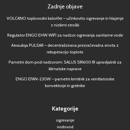
Zadnje objave
VOLCANO toplovodni kalorifer – učinkovito ogrevanje in hlajenje
z nizkimi stroški
Regulator ENGO EHW WIFI za nadzor ogrevanja sanitarne vode
Aerauliqa PULSAR – decentralizirana prezračevalna enota z
rekuperacijo toplote
Pametni dom pod nadzorom: SALUS SIR600 IR upravljalnik za
klimatske naprave
ENGO EFAN-230W – pametni krmilnik za ventilatorske
konvektorje in grelnike
Kategorije
ogrevanje
vodovod