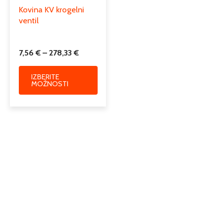
izdelka
Kovina KV krogelni
ventil
7,56
€
–
278,33
€
IZBERITE
MOŽNOSTI