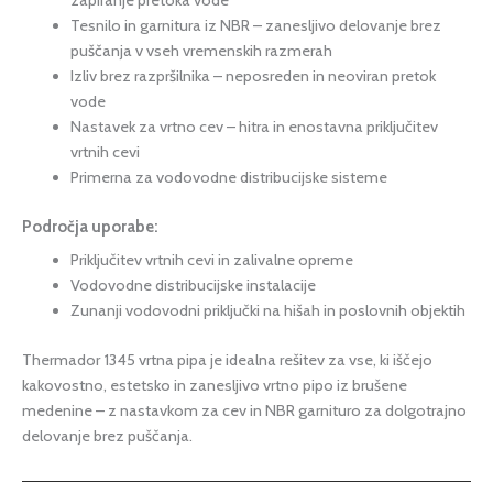
Tesnilo in garnitura iz NBR – zanesljivo delovanje brez
puščanja v vseh vremenskih razmerah
Izliv brez razpršilnika – neposreden in neoviran pretok
vode
Nastavek za vrtno cev – hitra in enostavna priključitev
vrtnih cevi
Primerna za vodovodne distribucijske sisteme
Področja uporabe:
Priključitev vrtnih cevi in zalivalne opreme
Vodovodne distribucijske instalacije
Zunanji vodovodni priključki na hišah in poslovnih objektih
Thermador 1345 vrtna pipa je idealna rešitev za vse, ki iščejo
kakovostno, estetsko in zanesljivo vrtno pipo iz brušene
medenine – z nastavkom za cev in NBR garnituro za dolgotrajno
delovanje brez puščanja.