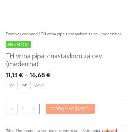
Cenovni
TH
Domov
/
vodovod
/ TH vrtna pipa z nastavkom za cev (medenina)
razpon:
vrtna
NA ZALOGI
od
pipa
11,13 €
z
TH vrtna pipa z nastavkom za cev
do
nastavkom
(medenina)
16,68 €
za
11,13
€
–
16,68
€
cev
(medenina)
1/2"
3/4"
3/4"-1"
količina
-
+
DODAJ V KOŠARICO
Šifra:
Thermador_vrtna_pipa_medenina
Kategorija:
vodovod