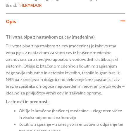
Brand:
THERMADOR
Opis
TH vrtna pipa z nastavkom za cev (medenina)
TH vrtna pipa z nastavkom za cev (medenina) je kakovostna
vrtna pipa z nastavkom za vrtno cev iz brušene medenine,
zasnovana za zanesljivo uporabo v vodovodnih distribucijskih
sistemih. Ohišje iz krtačene medenine s kolutnim zapiranjem
zagotavlja robustno in estetsko izvedbo, tesnilo in garnitura iz
NBR pa zanesljivo in dolgotrajno delovanje brez puščanja. Izliv
brez razpršilnika omogoča neposreden in neoviran pretok vode –
idealno za priključitev vrtnih cevi in zalivalne opreme.
Lastnosti in prednosti:
Ohišje iz krtačene (brušene) medenine – eleganten videz
in visoka odpornost na korozijo
Kolutno zapiranje – zanesljivo in enostavno odpiranje ter
zapiranje pretoka vode