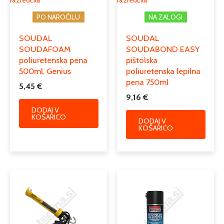
PO NAROČILU
NA ZALOGI
SOUDAL
SOUDAL
SOUDAFOAM
SOUDABOND EASY
poliuretenska pena
pištolska
500ml, Genius
poliuretenska lepilna
pena 750ml
5,45
€
9,16
€
DODAJ V
KOŠARICO
DODAJ V
KOŠARICO