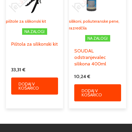
pištole za silikonski kit
silikoni, poliuteranske pene,
razredčila
NA ZALOGI
NA ZALOGI
Pištola za silikonski kit
SOUDAL
odstranjevalec
silikona 400ml
33,31
€
10,24
€
DODAJ V
KOŠARICO
DODAJ V
KOŠARICO