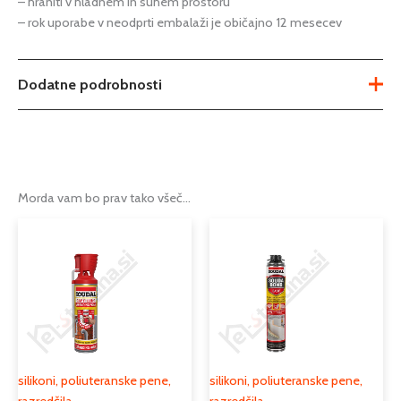
– hraniti v hladnem in suhem prostoru
– rok uporabe v neodprti embalaži je običajno 12 mesecev
Dodatne podrobnosti
Teža
0,4 kg
Možnosti
bela barva
,
prozoren
Morda vam bo prav tako všeč…
Tip
silikon univerzalni
Podkategorija1
čistila, zaščita in lepila
silikoni, poliuteranske pene,
Podkategorija2
razredčila
Podkategorija3
silikoni
silikoni, poliuteranske pene,
silikoni, poliuteranske pene,
razredčila
razredčila