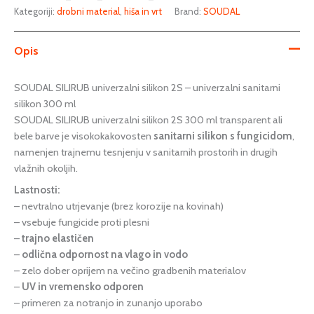
Kategoriji:
drobni material
,
hiša in vrt
Brand:
SOUDAL
Opis
SOUDAL SILIRUB univerzalni silikon 2S – univerzalni sanitarni
silikon 300 ml
SOUDAL SILIRUB univerzalni silikon 2S 300 ml transparent ali
bele barve je visokokakovosten
sanitarni silikon s fungicidom
,
namenjen trajnemu tesnjenju v sanitarnih prostorih in drugih
vlažnih okoljih.
Lastnosti:
– nevtralno utrjevanje (brez korozije na kovinah)
– vsebuje fungicide proti plesni
–
trajno elastičen
–
odlična odpornost na vlago in vodo
– zelo dober oprijem na večino gradbenih materialov
–
UV in vremensko odporen
– primeren za notranjo in zunanjo uporabo