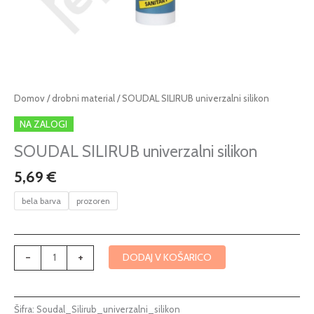
SOUDAL
Domov
/
drobni material
/ SOUDAL SILIRUB univerzalni silikon
SILIRUB
NA ZALOGI
univerzalni
silikon
SOUDAL SILIRUB univerzalni silikon
količina
5,69
€
bela barva
prozoren
-
+
DODAJ V KOŠARICO
Šifra:
Soudal_Silirub_univerzalni_silikon