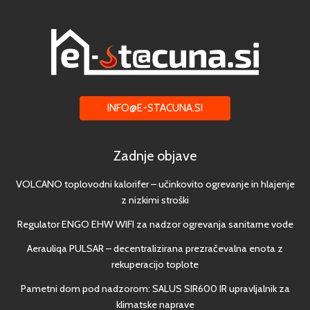
INFO@E-STACUNA.SI
Zadnje objave
VOLCANO toplovodni kalorifer – učinkovito ogrevanje in hlajenje
z nizkimi stroški
Regulator ENGO EHW WIFI za nadzor ogrevanja sanitarne vode
Aerauliqa PULSAR – decentralizirana prezračevalna enota z
rekuperacijo toplote
Pametni dom pod nadzorom: SALUS SIR600 IR upravljalnik za
klimatske naprave