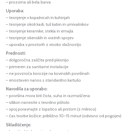
– prozorna ali bela barva
Uporaba:
– tesnjenje v kopalnicah in kuhinjah
– tesnjenje okoli kadi, tuš kabin in umivalnikov
– tesnjenje keramike, stekla in emajla
– tesnjenje okenskih in vratnih spojev
– uporaba v prostorih z visoko vlažnostjo
Prednosti:
– dolgoročna zaščita pred plesnijo
– primeren za sanitarne instalacije
– ne povzroča korozije na kovinskih površinah
– enostaven nanos s standardno kartušo
Navodila za uporabo:
– površina mora biti čista, suha in razmaščena
– silikon nanesite s tesnilno pištolo
– spoj poravnajte z lopatico ali prstom (z milnico)
– čas tvorbe kožice: približno 10–15 minut (odvisno od pogojev)
Skladiščenje: