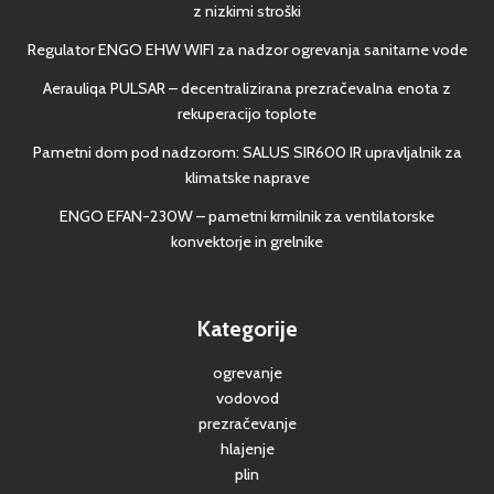
z nizkimi stroški
Regulator ENGO EHW WIFI za nadzor ogrevanja sanitarne vode
Aerauliqa PULSAR – decentralizirana prezračevalna enota z
rekuperacijo toplote
Pametni dom pod nadzorom: SALUS SIR600 IR upravljalnik za
klimatske naprave
ENGO EFAN-230W – pametni krmilnik za ventilatorske
konvektorje in grelnike
Kategorije
ogrevanje
vodovod
prezračevanje
hlajenje
plin