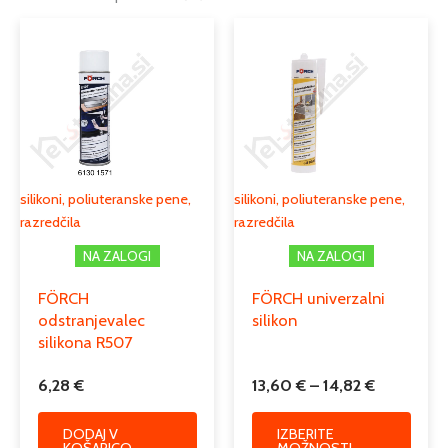
Podkategorija1
čistila, zaščita in lepila
Cenovni
Ta
razpon:
silikoni, poliuteranske pene,
izdele
Podkategorija2
od
razredčila
ima
13,60 €
več
do
Podkategorija3
čistila
različi
14,82 €
Možno
lahko
izber
silikoni, poliuteranske pene,
silikoni, poliuteranske pene,
na
razredčila
razredčila
strani
NA ZALOGI
NA ZALOGI
izdelk
FÖRCH
FÖRCH univerzalni
odstranjevalec
silikon
silikona R507
6,28
€
13,60
€
–
14,82
€
DODAJ V
IZBERITE
KOŠARICO
MOŽNOSTI