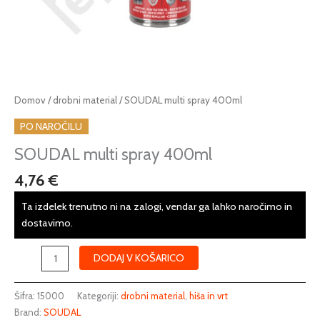
SOUDAL
Domov
/
drobni material
/ SOUDAL multi spray 400ml
multi
PO NAROČILU
spray
400ml
SOUDAL multi spray 400ml
količina
4,76
€
Ta izdelek trenutno ni na zalogi, vendar ga lahko naročimo in
dostavimo.
DODAJ V KOŠARICO
Šifra:
15000
Kategoriji:
drobni material
,
hiša in vrt
Brand:
SOUDAL