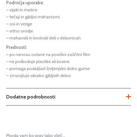
Področja uporabe:
– vijaki in matice
– tečaji in gibljivi mehanizmi
– osi in verige
– vrtno orodje
– mehanski in kovinski deli v delavnicah
Prednosti:
– po nanosu ostane na površini zaščitni film
– ne poškoduje plastike ali kovine
– pomaga podaljšati življenjsko dobo gume
– zmanjšuje obrabo gibljivih delov
Dodatne podrobnosti
Teža
0,4 kg
Tip
univerzalni sprej
Morda vam bo prav tako všeč…