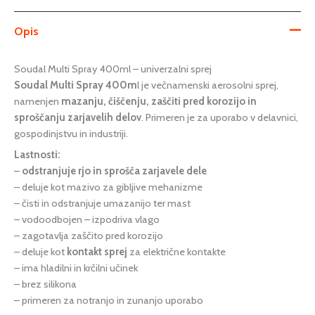
Opis
Soudal Multi Spray 400ml – univerzalni sprej
Soudal Multi Spray 400m
l je večnamenski aerosolni sprej,
namenjen
mazanju, čiščenju, zaščiti pred korozijo in
sproščanju zarjavelih delov
. Primeren je za uporabo v delavnici,
gospodinjstvu in industriji.
Lastnosti:
–
odstranjuje rjo in sprošča zarjavele dele
– deluje kot mazivo za gibljive mehanizme
– čisti in odstranjuje umazanijo ter mast
– vodoodbojen – izpodriva vlago
– zagotavlja zaščito pred korozijo
– deluje kot
kontakt sprej
za električne kontakte
– ima hladilni in krčilni učinek
– brez silikona
– primeren za notranjo in zunanjo uporabo