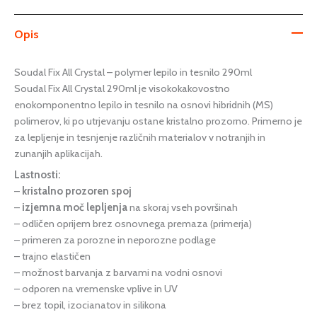
Opis
Soudal Fix All Crystal – polymer lepilo in tesnilo 290ml
Soudal Fix All Crystal 290ml je visokokakovostno
enokomponentno lepilo in tesnilo na osnovi hibridnih (MS)
polimerov, ki po utrjevanju ostane kristalno prozorno. Primerno je
za lepljenje in tesnjenje različnih materialov v notranjih in
zunanjih aplikacijah.
Lastnosti:
–
kristalno prozoren spoj
–
izjemna moč lepljenja
na skoraj vseh površinah
– odličen oprijem brez osnovnega premaza (primerja)
– primeren za porozne in neporozne podlage
– trajno elastičen
– možnost barvanja z barvami na vodni osnovi
– odporen na vremenske vplive in UV
– brez topil, izocianatov in silikona