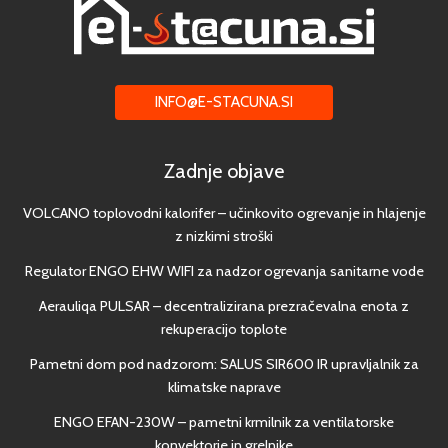
INFO@E-STACUNA.SI
Zadnje objave
VOLCANO toplovodni kalorifer – učinkovito ogrevanje in hlajenje
z nizkimi stroški
Regulator ENGO EHW WIFI za nadzor ogrevanja sanitarne vode
Aerauliqa PULSAR – decentralizirana prezračevalna enota z
rekuperacijo toplote
Pametni dom pod nadzorom: SALUS SIR600 IR upravljalnik za
klimatske naprave
ENGO EFAN-230W – pametni krmilnik za ventilatorske
konvektorje in grelnike