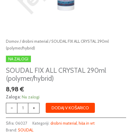
SOUDAL
Domov
/
drobni material
/ SOUDAL FIX ALL CRYSTAL 290ml
FIX
(polymer/hybrid)
ALL
NA ZALOGI
CRYSTAL
290ml
SOUDAL FIX ALL CRYSTAL 290ml
(polymer/hybrid)
(polymer/hybrid)
količina
8,98
€
Zaloga:
Na zalogi
-
+
DODAJ V KOŠARICO
Šifra:
06027
Kategoriji:
drobni material
,
hiša in vrt
Brand:
SOUDAL