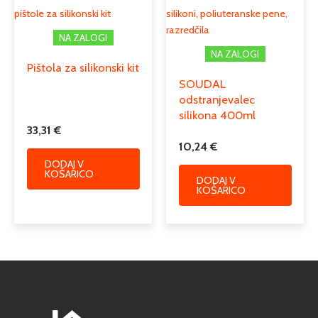
pištole za silikonski kit
silikoni, poliuteranske pene,
razredčila
NA ZALOGI
NA ZALOGI
Pištola za silikonski kit
SOUDAL
odstranjevalec
silikona 400ml
33,31
€
10,24
€
DODAJ V
KOŠARICO
DODAJ V
KOŠARICO