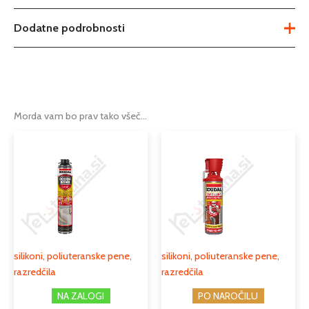
Dodatne podrobnosti
Teža
0,3 kg
Tip
polymer silikon
Morda vam bo prav tako všeč…
Podkategorija1
čistila, zaščita in lepila
silikoni, poliuteranske pene,
Podkategorija2
razredčila
Podkategorija3
silikoni
silikoni, poliuteranske pene,
silikoni, poliuteranske pene,
razredčila
razredčila
NA ZALOGI
PO NAROČILU