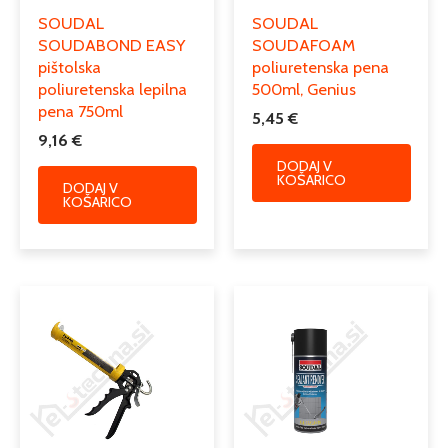
SOUDAL
SOUDAL
SOUDABOND EASY
SOUDAFOAM
pištolska
poliuretenska pena
poliuretenska lepilna
500ml, Genius
pena 750ml
5,45
€
9,16
€
DODAJ V
KOŠARICO
DODAJ V
KOŠARICO