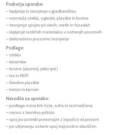
Področja uporabe:
– lepljenje in tesnjenje v gradbeništvu
– montaža stekla, ogledal, plastike in kovine
– tesnjenje spojev pri oknih, vratih in fasadah
– lepljenje različnih materialov v notranjih prostorih
– dekorativno prozorno tesnjenje
Podlage:
– steklo
– keramika
– kovine (aluminij, jeklo ipd.)
– les in MDF
– številne plastike
– beton in kamen
Navodila za uporabo:
– podlaga mora biti čista, suha in razmaščena
– nanos s tesnilno pištolo
– spoj po potrebi poravnajte z lopatico ali prstom
– po utrjevanju ostane spoj trajnostno elastičen