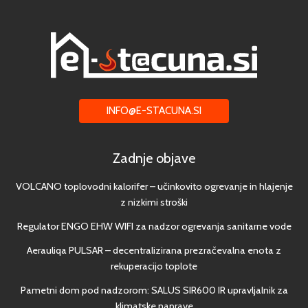
INFO@E-STACUNA.SI
Zadnje objave
VOLCANO toplovodni kalorifer – učinkovito ogrevanje in hlajenje
z nizkimi stroški
Regulator ENGO EHW WIFI za nadzor ogrevanja sanitarne vode
Aerauliqa PULSAR – decentralizirana prezračevalna enota z
rekuperacijo toplote
Pametni dom pod nadzorom: SALUS SIR600 IR upravljalnik za
klimatske naprave