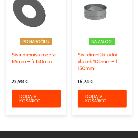
PO NAROČILU
NA ZALOGI
Siva dimniša rozeta
Sivi dimniški zidni
85mm – fi 150mm
vložek 100mm – fi
150mm
22,98
€
16,74
€
DODAJ V
DODAJ V
KOŠARICO
KOŠARICO