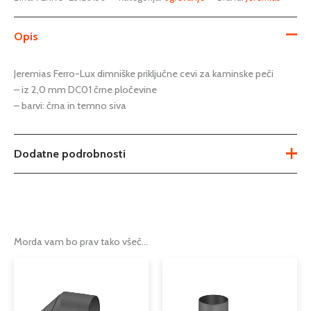
Opis
Jeremias Ferro-Lux dimniške priključne cevi za kaminske peči
– iz 2,0 mm DC01 črne pločevine
– barvi: črna in temno siva
Dodatne podrobnosti
Teža
1,37 kg
dimniška reducirka iz črne
Tip
pločevine
Morda vam bo prav tako všeč…
Serija
FERRO – LUX
Podkategorija1
dimniki