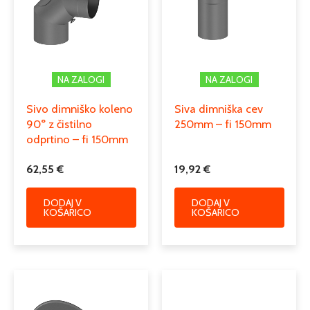
Podkategorija2
enoslojni dimniki iz črne pločevine
dimniški prehodni in diletacijski
Podkategorija3
kosi, rozete
NA ZALOGI
NA ZALOGI
Sivo dimniško koleno
Siva dimniška cev
90° z čistilno
250mm – fi 150mm
odprtino – fi 150mm
62,55
€
19,92
€
DODAJ V
DODAJ V
KOŠARICO
KOŠARICO