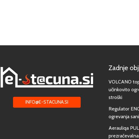
Zadnje ob
VOLCANO toplo
učinkovito ogr
stroški
INFO@E-STACUNA.SI
Regulator EN
ogrevanja san
Aerauliqa PUL
prezračevalna