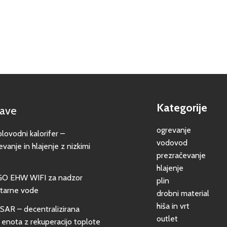
Kategorije
jave
ogrevanje
vodni kalorifer –
vodovod
evanje in hlajenje z nizkimi
prezračevanje
hlajenje
GO EHW WIFI za nadzor
plin
itarne vode
drobni material
hiša in vrt
SAR – decentralizirana
outlet
 enota z rekuperacijo toplote