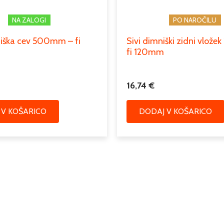
NA ZALOGI
PO NAROČILU
iška cev 500mm – fi
Sivi dimniški zidni vlož
fi 120mm
16,74
€
 V KOŠARICO
DODAJ V KOŠARICO