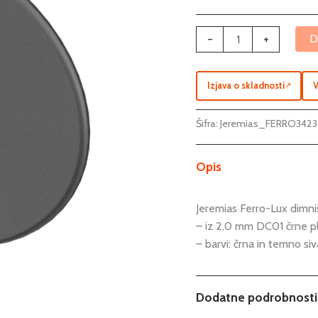
-
+
D
Izjava o skladnosti
V
↗
Šifra:
Jeremias_FERRO3423
Opis
Jeremias Ferro-Lux dimniš
– iz 2,0 mm DC01 črne p
– barvi: črna in temno siv
Dodatne podrobnosti