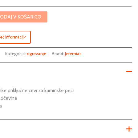
ODAJ V KOŠARICO
eč informacij
↗
Kategorija:
ogrevanje
Brand:
Jeremias
ke priključne cevi za kaminske peči
ločevine
a