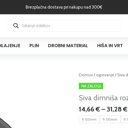
Brezplačna dostava pri nakupu nad 300€
Products
search
HLAJENJE
PLIN
DROBNI MATERIAL
HIŠA IN VRT
Siva
Domov
/
ogrevanje
/ Siva 
dimniša
NA ZALOGI
rozeta
Siva dimniša r
85mm
količina
14,66
€
–
31,28
€
fi 120mm
fi 130mm
fi