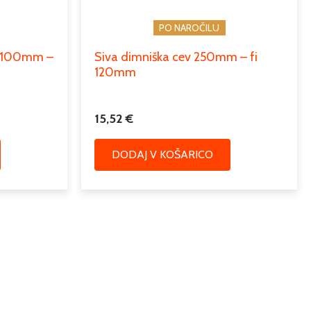
PO NAROČILU
ek 100mm –
Siva dimniška cev 250mm – fi
120mm
15,52
€
DODAJ V KOŠARICO