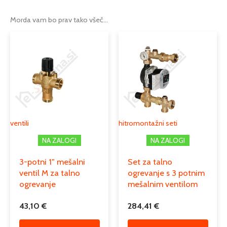
Cevni priključek
1
Morda vam bo prav tako všeč…
Priključek DN
25
Podkategorija1
inštalacijski material
Podkategorija2
hitromontažni seti
Podkategorija3
mešalni hitromontažni seti
ventili
hitromontažni seti
NA ZALOGI
NA ZALOGI
3-potni 1″ mešalni
Set za talno
ventil M za talno
ogrevanje s 3 potnim
ogrevanje
mešalnim ventilom
43,10
€
284,41
€