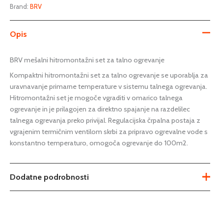
Brand:
BRV
Opis
BRV mešalni hitromontažni set za talno ogrevanje
Kompaktni hitromontažni set za talno ogrevanje se uporablja za
uravnavanje primarne temperature v sistemu talnega ogrevanja.
Hitromontažni set je mogoče vgraditi v omarico talnega
ogrevanje in je prilagojen za direktno spajanje na razdelilec
talnega ogrevanja preko privijal. Regulacijska črpalna postaja z
vgrajenim termičnim ventilom skrbi za pripravo ogrevalne vode s
konstantno temperaturo, omogoča ogrevanje do 100m2.
Dodatne podrobnosti
Tip
set za talno ogrevanje