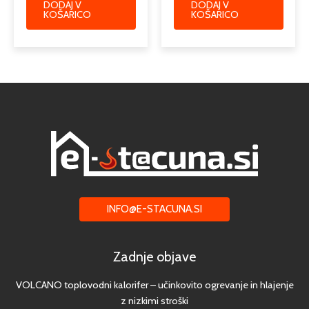
DODAJ V
DODAJ V
KOŠARICO
KOŠARICO
INFO@E-STACUNA.SI
Zadnje objave
VOLCANO toplovodni kalorifer – učinkovito ogrevanje in hlajenje
z nizkimi stroški