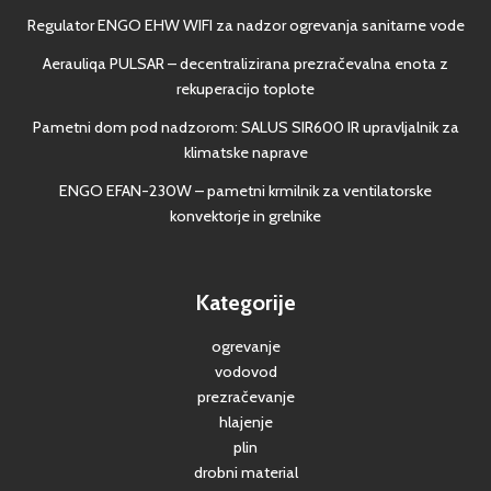
Regulator ENGO EHW WIFI za nadzor ogrevanja sanitarne vode
Aerauliqa PULSAR – decentralizirana prezračevalna enota z
rekuperacijo toplote
Pametni dom pod nadzorom: SALUS SIR600 IR upravljalnik za
klimatske naprave
ENGO EFAN-230W – pametni krmilnik za ventilatorske
konvektorje in grelnike
Kategorije
ogrevanje
vodovod
prezračevanje
hlajenje
plin
drobni material