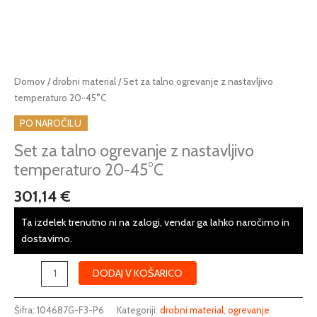
Set
Domov
/
drobni material
/ Set za talno ogrevanje z nastavljivo
za
temperaturo 20-45°C
talno
PO NAROČILU
ogrevanje
z
Set za talno ogrevanje z nastavljivo
nastavljivo
temperaturo 20-45°C
temperaturo
301,14
€
20-
45°C
Ta izdelek trenutno ni na zalogi, vendar ga lahko naročimo in
količina
dostavimo.
DODAJ V KOŠARICO
Šifra:
104687G-F3-P6
Kategoriji:
drobni material
,
ogrevanje