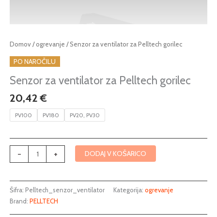
Senzor
Domov
/
ogrevanje
/ Senzor za ventilator za Pelltech gorilec
za
PO NAROČILU
ventilator
za
Senzor za ventilator za Pelltech gorilec
Pelltech
20,42
€
gorilec
količina
PV100
PV180
PV20, PV30
-
+
DODAJ V KOŠARICO
Šifra:
Pelltech_senzor_ventilator
Kategorija:
ogrevanje
Brand:
PELLTECH