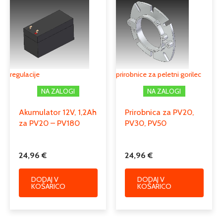
regulacije
prirobnice za peletni gorilec
NA ZALOGI
NA ZALOGI
Akumulator 12V, 1,2Ah
Prirobnica za PV20,
za PV20 – PV180
PV30, PV50
24,96
€
24,96
€
DODAJ V
DODAJ V
KOŠARICO
KOŠARICO