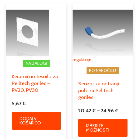
Cenovni
Ta
razpon:
izdele
od
ima
20,42 €
več
do
različi
24,96 €
Možno
lahko
izber
regulacije
NA ZALOGI
na
PO NAROČILU
strani
Keramično tesnilo za
izdelk
Pelltech gorilec –
Senzor za notranji
PV20, PV30
polž za Pelltech
gorilec
5,67
€
20,42
€
–
24,96
€
DODAJ V
KOŠARICO
IZBERITE
MOŽNOSTI