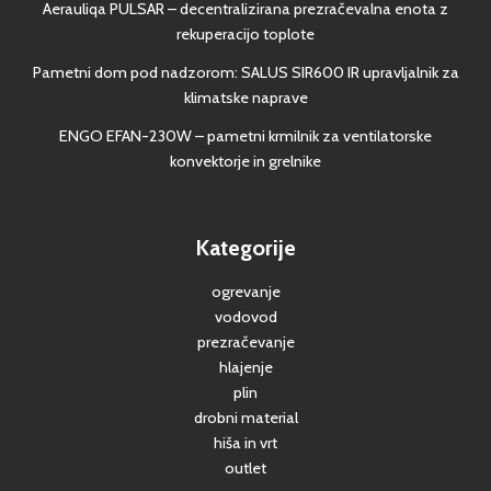
Aerauliqa PULSAR – decentralizirana prezračevalna enota z
rekuperacijo toplote
Pametni dom pod nadzorom: SALUS SIR600 IR upravljalnik za
klimatske naprave
ENGO EFAN-230W – pametni krmilnik za ventilatorske
konvektorje in grelnike
Kategorije
ogrevanje
vodovod
prezračevanje
hlajenje
plin
drobni material
hiša in vrt
outlet