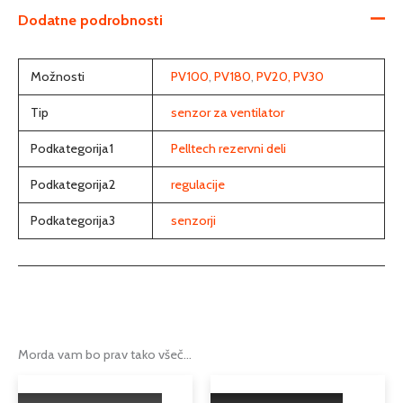
Dodatne podrobnosti
Možnosti
PV100
,
PV180
,
PV20, PV30
Tip
senzor za ventilator
Podkategorija1
Pelltech rezervni deli
Podkategorija2
regulacije
Podkategorija3
senzorji
Morda vam bo prav tako všeč…