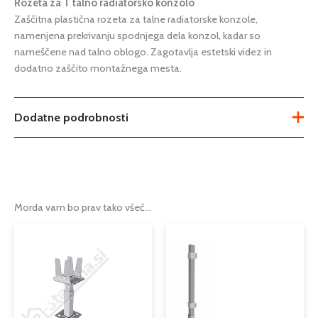
Rozeta za T talno radiatorsko konzolo
Zaščitna plastična rozeta za talne radiatorske konzole,
namenjena prekrivanju spodnjega dela konzol, kadar so
nameščene nad talno oblogo. Zagotavlja estetski videz in
dodatno zaščito montažnega mesta.
Dodatne podrobnosti
Tip
PVC rozeta
Podkategorija1
radiatorji
Morda vam bo prav tako všeč…
Podkategorija2
radiatorske konzole
Cenovni
Cenovni
Ta
Ta
razpon:
razpon:
Podkategorija3
rozete
izdelek
izdele
od
od
ima
ima
15,35 €
13,85 €
več
več
do
do
različic.
različi
22,81 €
15,25 €
Možnosti
Možno