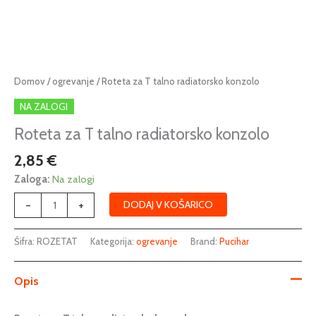
Roteta
Domov
/
ogrevanje
/ Roteta za T talno radiatorsko konzolo
za
NA ZALOGI
T
talno
Roteta za T talno radiatorsko konzolo
radiatorsko
2,85
€
konzolo
količina
Zaloga:
Na zalogi
-
+
DODAJ V KOŠARICO
Šifra:
ROZETAT
Kategorija:
ogrevanje
Brand:
Pucihar
Opis