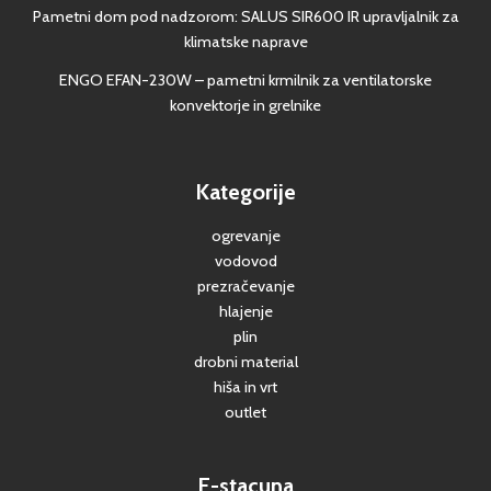
Pametni dom pod nadzorom: SALUS SIR600 IR upravljalnik za
klimatske naprave
ENGO EFAN-230W – pametni krmilnik za ventilatorske
konvektorje in grelnike
Kategorije
ogrevanje
vodovod
prezračevanje
hlajenje
plin
drobni material
hiša in vrt
outlet
E-stacuna