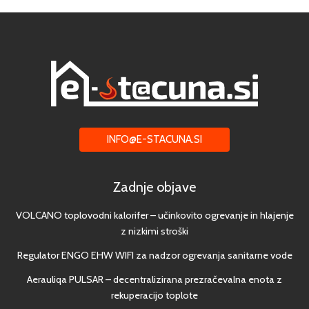
INFO@E-STACUNA.SI
Zadnje objave
VOLCANO toplovodni kalorifer – učinkovito ogrevanje in hlajenje
z nizkimi stroški
Regulator ENGO EHW WIFI za nadzor ogrevanja sanitarne vode
Aerauliqa PULSAR – decentralizirana prezračevalna enota z
rekuperacijo toplote