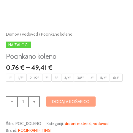
Cenovni
Pocinkano
Domov
/
vodovod
/ Pocinkano koleno
razpon:
koleno
NA ZALOGI
od
količina
0,76 €
Pocinkano koleno
do
0,76
€
–
49,41
€
49,41 €
1"
1/2"
2-1/2"
2"
3"
3/4"
3/8"
4"
5/4"
6/4"
-
+
DODAJ V KOŠARICO
Šifra:
POC_KOLENO
Kategoriji:
drobni material
,
vodovod
Brand:
POCINKANI FITINGI