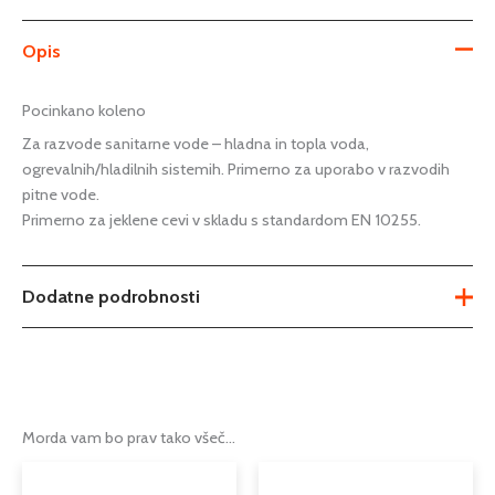
Opis
Pocinkano koleno
Za razvode sanitarne vode – hladna in topla voda,
ogrevalnih/hladilnih sistemih. Primerno za uporabo v razvodih
pitne vode.
Primerno za jeklene cevi v skladu s standardom EN 10255.
Dodatne podrobnosti
Teža
Ni na voljo
1"
,
1/2"
,
2-1/2"
,
2"
,
3"
,
3/4"
,
3/8"
,
4"
,
Možnosti
5/4"
,
6/4"
Morda vam bo prav tako všeč…
Cenovni
Cenovni
Ta
Ta
Tip
pocinkan koleno