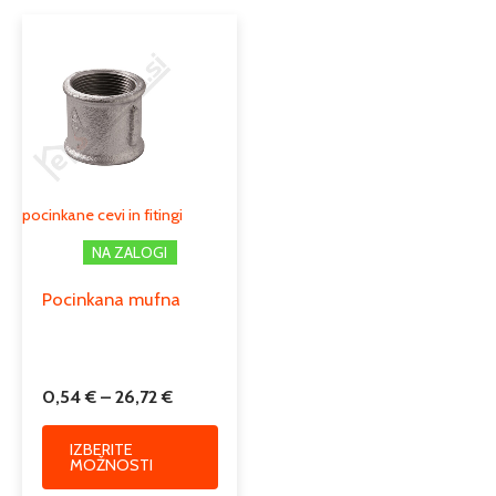
Cenovni
Ta
razpon:
izdelek
od
ima
0,54 €
več
do
različic.
26,72 €
Možnosti
lahko
izberete
pocinkane cevi in fitingi
na
NA ZALOGI
strani
izdelka
Pocinkana mufna
0,54
€
–
26,72
€
IZBERITE
MOŽNOSTI