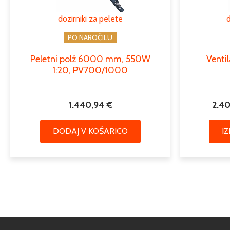
dozirniki za pelete
d
PO NAROČILU
Peletni polž 6000 mm, 550W
Venti
1:20, PV700/1000
1.440,94
€
2.4
DODAJ V KOŠARICO
I