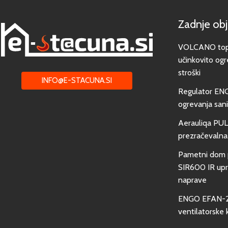
Zadnje ob
VOLCANO toplo
učinkovito ogr
stroški
INFO@E-STACUNA.SI
Regulator EN
ogrevanja san
Aerauliqa PUL
prezračevalna
Pametni dom 
SIR600 IR upra
naprave
ENGO EFAN-23
ventilatorske 