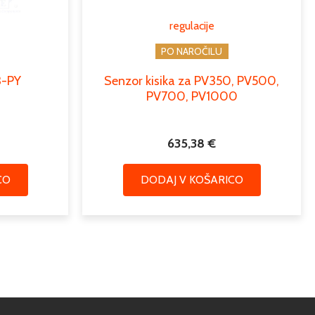
regulacije
PO NAROČILU
-PY
Senzor kisika za PV350, PV500,
PV700, PV1000
635,38
€
CO
DODAJ V KOŠARICO