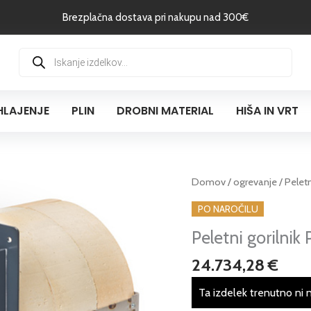
Brezplačna dostava pri nakupu nad 300€
Products
search
HLAJENJE
PLIN
DROBNI MATERIAL
HIŠA IN VRT
Peletni
Domov
/
ogrevanje
/ Pelet
gorilnik
PO NAROČILU
PV
Peletni gorilni
1000a
-
24.734,28
€
1000
kW
Ta izdelek trenutno ni 
količina