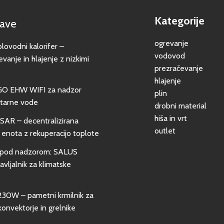
Kategorije
jave
ogrevanje
vodni kalorifer –
vodovod
evanje in hlajenje z nizkimi
prezračevanje
hlajenje
GO EHW WIFI za nadzor
plin
itarne vode
drobni material
hiša in vrt
SAR – decentralizirana
outlet
 enota z rekuperacijo toplote
pod nadzorom: SALUS
vljalnik za klimatske
0W – pametni krmilnik za
konvektorje in grelnike