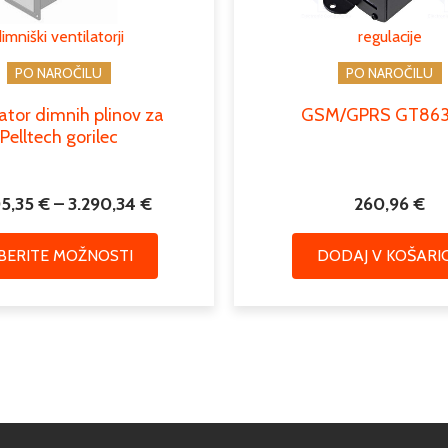
lahko
imniški ventilatorji
regulacije
izberete
na
PO NAROČILU
PO NAROČILU
strani
lator dimnih plinov za
GSM/GPRS GT863
izdelka
Pelltech gorilec
05,35
€
–
3.290,34
€
260,96
€
ZBERITE MOŽNOSTI
DODAJ V KOŠARI