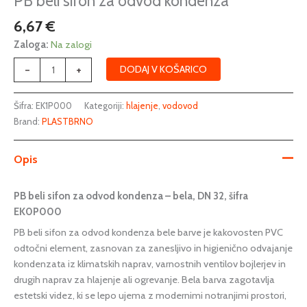
PB beli sifon za odvod kondenza
odvod
6,67
€
kondenza
količina
Zaloga:
Na zalogi
-
+
DODAJ V KOŠARICO
Šifra:
EK1P000
Kategoriji:
hlajenje
,
vodovod
Brand:
PLASTBRNO
Opis
PB beli sifon za odvod kondenza – bela, DN 32, šifra
EK0P000
PB beli sifon za odvod kondenza bele barve je kakovosten PVC
odtočni element, zasnovan za zanesljivo in higienično odvajanje
kondenzata iz klimatskih naprav, varnostnih ventilov bojlerjev in
drugih naprav za hlajenje ali ogrevanje. Bela barva zagotavlja
estetski videz, ki se lepo ujema z modernimi notranjimi prostori,