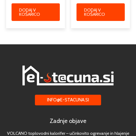
DODAJ V
DODAJ V
KOŠARICO
KOŠARICO
INFO@E-STACUNA.SI
Zadnje objave
VOLCANO toplovodni kalorifer – učinkovito ogrevanje in hlajenje