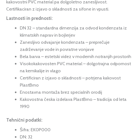
kakovostni PVC material pa dolgoletno zanesljivost.
Certifikaciran z izjavo o skladnosti za sifone in vpusti.
Lastnosti in prednosti:
DN 32 – standardna dimenzija za odvod kondenzata iz
klimatskih naprav in bojlerjev
Zanesljivo odvajanje kondenzata – preprečuje
zadrževanje vode in povratne vonjave
Bela barva – estetski videz v modernih notranjih prostorih
Visokokakovosten PVC material – dolgotrajna odpornost
na kemikalije in vlago
Certificiran z izjavo o skladnosti – potrjena kakovost
PlastBrno
Enostavna montaža brez specialnih orodij
Kakovostna česka izdelava PlastBrno – tradicija od leta
1990
Tehnični podatki:
Šifra: EK0P000
DN: 32