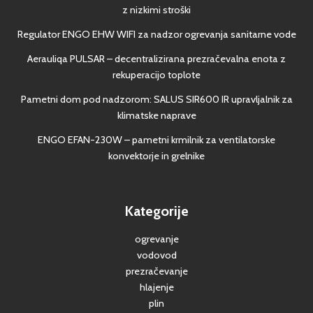
z nizkimi stroški
Regulator ENGO EHW WIFI za nadzor ogrevanja sanitarne vode
Aerauliqa PULSAR – decentralizirana prezračevalna enota z
rekuperacijo toplote
Pametni dom pod nadzorom: SALUS SIR600 IR upravljalnik za
klimatske naprave
ENGO EFAN-230W – pametni krmilnik za ventilatorske
konvektorje in grelnike
Kategorije
ogrevanje
vodovod
prezračevanje
hlajenje
plin