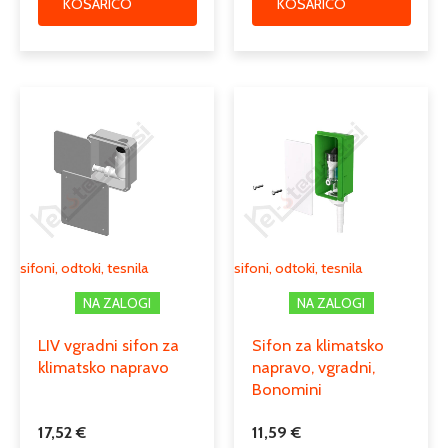
KOŠARICO
KOŠARICO
sifoni, odtoki, tesnila
sifoni, odtoki, tesnila
NA ZALOGI
NA ZALOGI
LIV vgradni sifon za
Sifon za klimatsko
klimatsko napravo
napravo, vgradni,
Bonomini
17,52
€
11,59
€