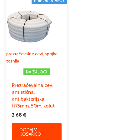
PRIPOROČAMO
prezračevalne cevi, spojke,
tesnila
NA ZALOGI
Prezračevalna cev,
antistična,
antibakterijska
fi75mm, 50m, kolut
2,68
€
DODAJ V
KOŠARICO