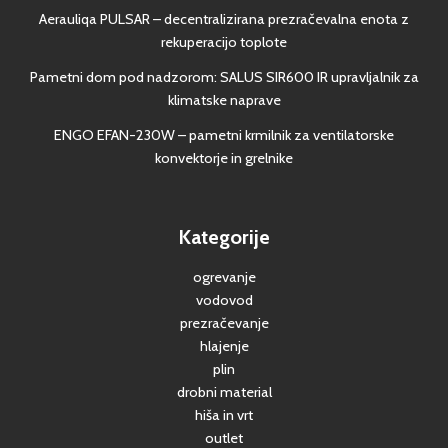
Aerauliqa PULSAR – decentralizirana prezračevalna enota z
rekuperacijo toplote
Pametni dom pod nadzorom: SALUS SIR600 IR upravljalnik za
klimatske naprave
ENGO EFAN-230W – pametni krmilnik za ventilatorske
konvektorje in grelnike
Kategorije
ogrevanje
vodovod
prezračevanje
hlajenje
plin
drobni material
hiša in vrt
outlet