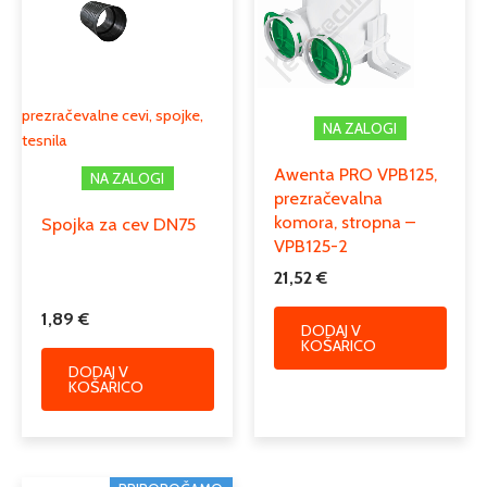
prezračevalne cevi, spojke,
NA ZALOGI
tesnila
Awenta PRO VPB125,
NA ZALOGI
prezračevalna
komora, stropna –
Spojka za cev DN75
VPB125-2
21,52
€
1,89
€
DODAJ V
KOŠARICO
DODAJ V
KOŠARICO