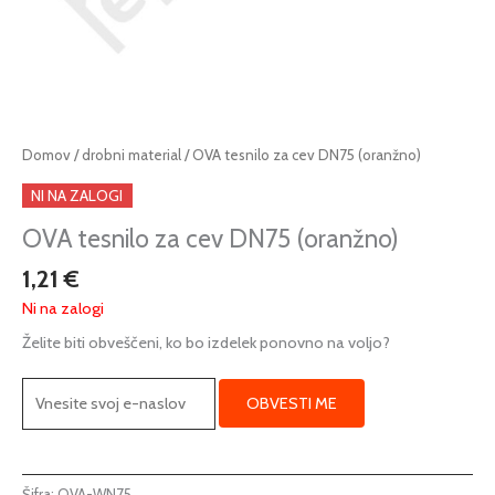
Domov
/
drobni material
/ OVA tesnilo za cev DN75 (oranžno)
NI NA ZALOGI
OVA tesnilo za cev DN75 (oranžno)
1,21
€
Ni na zalogi
Želite biti obveščeni, ko bo izdelek ponovno na voljo?
OBVESTI ME
Šifra:
OVA-WN75