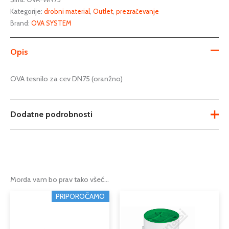
Kategorije:
drobni material
,
Outlet
,
prezračevanje
Brand:
OVA SYSTEM
Opis
OVA tesnilo za cev DN75 (oranžno)
Dodatne podrobnosti
Tip
tesnilo za cev
Podkategorija1
rekuperacija
Morda vam bo prav tako všeč…
Podkategorija2
prezračevalne cevi, spojke, tesnila
PRIPOROČAMO
Podkategorija3
spojke, tesnila za cevi