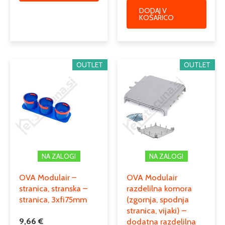
DODAJ V
KOŠARICO
OUTLET
OUTLET
NA ZALOGI
NA ZALOGI
OVA Modulair –
OVA Modulair
stranica, stranska –
razdelilna komora
stranica, 3xfi75mm
(zgornja, spodnja
stranica, vijaki) –
9,66
€
dodatna razdelilna