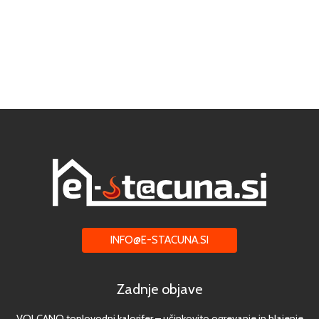
INFO@E-STACUNA.SI
Zadnje objave
VOLCANO toplovodni kalorifer – učinkovito ogrevanje in hlajenje