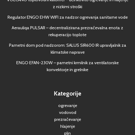
z nizkimi stroški
Regulator ENGO EHW WIFI za nadzor ogrevanja sanitarne vode
Aerauliqa PULSAR – decentralizirana prezračevalna enota z
rekuperacijo toplote
Pametni dom pod nadzorom: SALUS SIR600 IR upravljalnik za
klimatske naprave
ENGO EFAN-230W – pametni krmilnik za ventilatorske
konvektorje in grelnike
Kategorije
ogrevanje
vodovod
prezračevanje
hlajenje
plin