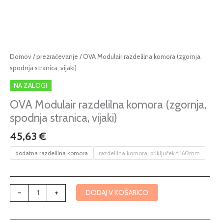
OVA
Domov
/
prezračevanje
/ OVA Modulair razdelilna komora (zgornja,
Modulair
spodnja stranica, vijaki)
razdelilna
NA ZALOGI
komora
(zgornja,
OVA Modulair razdelilna komora (zgornja,
spodnja
spodnja stranica, vijaki)
stranica,
45,63
€
vijaki)
količina
dodatna razdelilna komora
razdelilna komora, priključek fi160mm
-
+
DODAJ V KOŠARICO