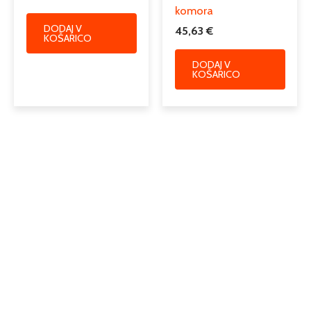
komora
DODAJ V
45,63
€
KOŠARICO
DODAJ V
KOŠARICO