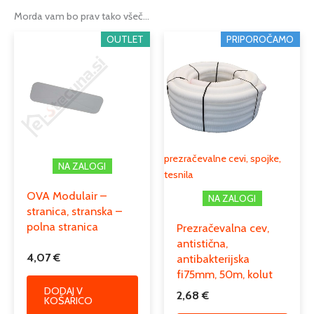
Morda vam bo prav tako všeč…
OUTLET
PRIPOROČAMO
prezračevalne cevi, spojke,
NA ZALOGI
tesnila
OVA Modulair –
NA ZALOGI
stranica, stranska –
polna stranica
Prezračevalna cev,
antistična,
4,07
€
antibakterijska
fi75mm, 50m, kolut
DODAJ V
2,68
€
KOŠARICO