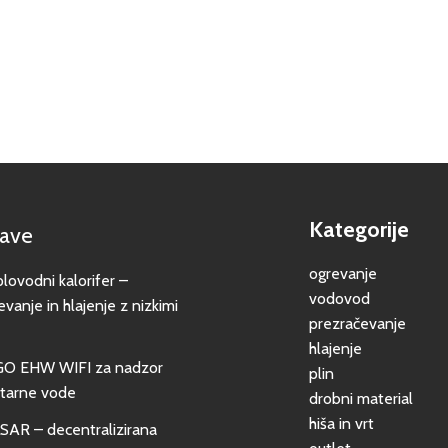
Kategorije
jave
ogrevanje
vodni kalorifer –
vodovod
evanje in hlajenje z nizkimi
prezračevanje
hlajenje
GO EHW WIFI za nadzor
plin
itarne vode
drobni material
hiša in vrt
SAR – decentralizirana