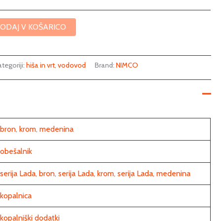
ODAJ V KOŠARICO
tegoriji:
hiša in vrt
,
vodovod
Brand:
NIMCO
bron
,
krom
,
medenina
obešalnik
serija Lada, bron
,
serija Lada, krom
,
serija Lada, medenina
kopalnica
kopalniški dodatki