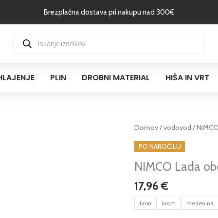
Brezplačna dostava pri nakupu nad 300€
Products
search
HLAJENJE
PLIN
DROBNI MATERIAL
HIŠA IN VRT
NIMCO
Domov
/
vodovod
/ NIMCO
Lada
PO NAROČILU
obešalnik
NIMCO Lada obe
količina
17,96
€
bron
krom
medenina