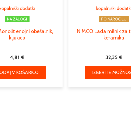
kopalniški dodatki
kopalniški dodatk
NA ZALOGI
PO NAROČILU
nolit enojni obešalnik,
NIMCO Lada milnik za t
kljukica
keramika
4,81
€
32,35
€
ODAJ V KOŠARICO
IZBERITE MOŽNOS