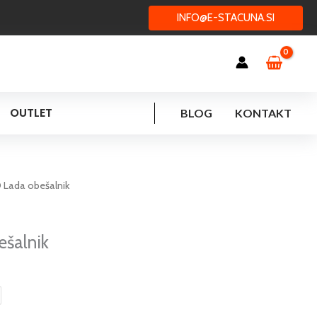
INFO@E-STACUNA.SI
OUTLET
BLOG
KONTAKT
 Lada obešalnik
šalnik