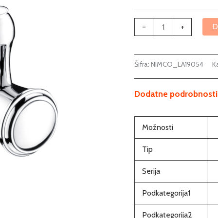
-
+
D
Šifra:
NIMCO_LA19054
Ka
Dodatne podrobnosti
Možnosti
Tip
Serija
Podkategorija1
Podkategorija2