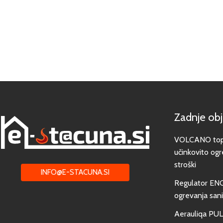
Zadnje ob
VOLCANO toplo
učinkovito ogr
stroški
INFO@E-STACUNA.SI
Regulator EN
ogrevanja san
Aerauliqa PUL