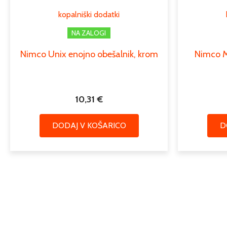
kopalniški dodatki
NA ZALOGI
Nimco Unix enojno obešalnik, krom
Nimco Mo
10,31
€
DODAJ V KOŠARICO
D