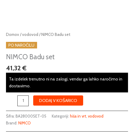
NIMCO
Domov
/
vodovod
/ NIMCO Badu set
Badu
PO NAROČILU
set
količina
NIMCO Badu set
41,32
€
Ta izdelek trenutno ni na zalogi, vendar ga lahko naročimo in
dostavimo.
DODAJ V KOŠARICO
Šifra:
BA28000SET-05
Kategoriji:
hiša in vrt
,
vodovod
Brand:
NIMCO