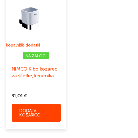
kopalniški dodatki
NA ZALOGI
NIMCO Kibo kozarec
za ščetke, keramika
31,01
€
DODAJ V
KOŠARICO