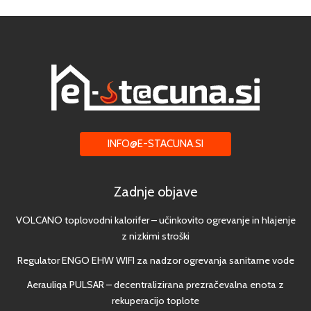
INFO@E-STACUNA.SI
Zadnje objave
VOLCANO toplovodni kalorifer – učinkovito ogrevanje in hlajenje
z nizkimi stroški
Regulator ENGO EHW WIFI za nadzor ogrevanja sanitarne vode
Aerauliqa PULSAR – decentralizirana prezračevalna enota z
rekuperacijo toplote