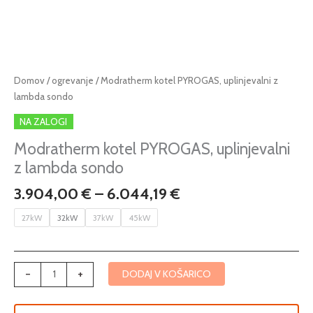
Cenovni
Modratherm
Domov
/
ogrevanje
/ Modratherm kotel PYROGAS, uplinjevalni z
razpon:
kotel
lambda sondo
od
PYROGAS,
NA ZALOGI
3.904,00 €
uplinjevalni
do
z
Modratherm kotel PYROGAS, uplinjevalni
6.044,19 €
lambda
z lambda sondo
sondo
3.904,00
€
–
6.044,19
€
količina
27kW
32kW
37kW
45kW
-
+
DODAJ V KOŠARICO