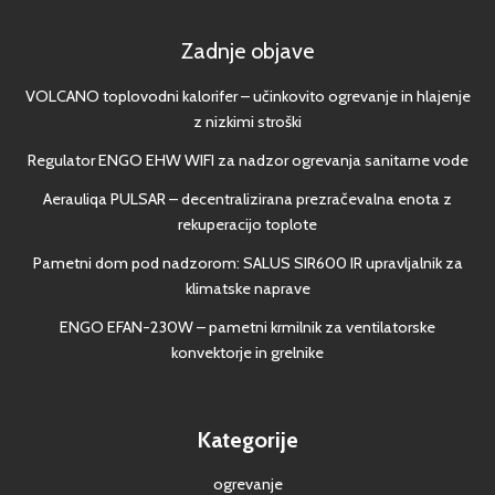
Zadnje objave
VOLCANO toplovodni kalorifer – učinkovito ogrevanje in hlajenje
z nizkimi stroški
Regulator ENGO EHW WIFI za nadzor ogrevanja sanitarne vode
Aerauliqa PULSAR – decentralizirana prezračevalna enota z
rekuperacijo toplote
Pametni dom pod nadzorom: SALUS SIR600 IR upravljalnik za
klimatske naprave
ENGO EFAN-230W – pametni krmilnik za ventilatorske
konvektorje in grelnike
Kategorije
ogrevanje