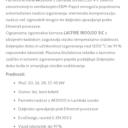
servomotorji in ventilatorjem EBM-Papst omogoča popolnoma
avtomatiziran nadzor izgorevanja, vremensko kompenzacijo,
nadzor več ogrevalnih krogov ter daljinsko upravljanje preko
Ethernet povezave.
Ognjevarna zgorevalna komora
LACFIRE 1800/20 SiC
s
silicijevim karbidom zagotavlja visoko temperaturno stabilnost,
življenjsko dobo in učinkovitost izgorevanja nad 1200 °C ter 91 %
neposredni izkoristek. Masivna litoželezna rešetka s šamotno
zaščito in ločenim zgorevanjem pepela podaljšuje življenjsko
dobo kotla in zmanjšuje stroške vzdrževanja.
Prednosti:
Moč: 20, 26, 28, 37, 45 kW
Gorivo: les, lesni briketi
Pametni nadzor z AK5000 in Lambda sondo
Daljinsko upravljanje prek Ethernet povezave
EcoDesign, razred 5, EN 303.5
Visok izkoristek: do 91 %