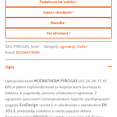
Podatkovni list izdelka
↗
Izjava o skladnosti
↗
Navodila
↗
Več informacij
↗
Šifra:
PYROGAS_kotel
Kategoriji:
ogrevanje
,
Outlet
Brand:
MODRATHERM
Opis
Uplinjevalni kotel
MODRATHERM PYROGAS
(20, 26, 28, 37, 45
kW) je jekleni toplovodni kotel za kurjenje lesne biomase in
briketov, ki zagotavlja izjemno učinkovitost ogrevanja. Z
vgrajenim varnostnim izmenjevalnikom toplote, izpolnjevanjem
pogojev
EcoDesign
, razred 5, in skladnostjo s standardom
EN
303.5
, predstavlja sodobno in okolju prijazno rešitev.
Pametni krmilnik
AK5000
z Lambda sondo LSU 4.9, Belimo