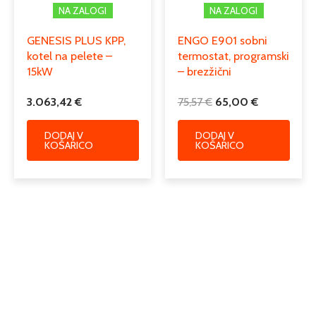
NA ZALOGI
NA ZALOGI
GENESIS PLUS KPP,
ENGO E901 sobni
kotel na pelete –
termostat, programski
15kW
– brezžični
3.063,42
€
75,57
€
65,00
€
DODAJ V
DODAJ V
KOŠARICO
KOŠARICO