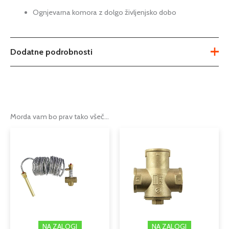
Ognjevarna komora z dolgo življenjsko dobo
Dodatne podrobnosti
Teža
Ni na voljo
Dimenzije
Ni na voljo
Morda vam bo prav tako všeč…
Možnosti
27kW
,
32kW
,
37kW
,
45kW
Tip
uplinjevalni kotel z lambdo sondo
Izkoristek
91
Moč kw
27
,
32
,
37
,
4,5
Podkategorija1
kotli
NA ZALOGI
NA ZALOGI
Podkategorija2
kotli na trda goriva