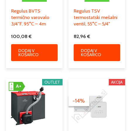
Podkategorija3
uplinjevalni kotli
Regulus BVTS
Regulus TSV
termično varovalo
termostatski mešalni
3/4″F, 95°C – 4m
ventil, 55°C – 5/4″
100,08
€
82,96
€
DODAJ V
DODAJ V
KOŠARICO
KOŠARICO
Izvirna
Trenutna
OUTLET
AKCIJA
A
A+
cena
cena
↑
D
je
je:
bila:
65,00 €.
-14%
-14%
75,57 €.