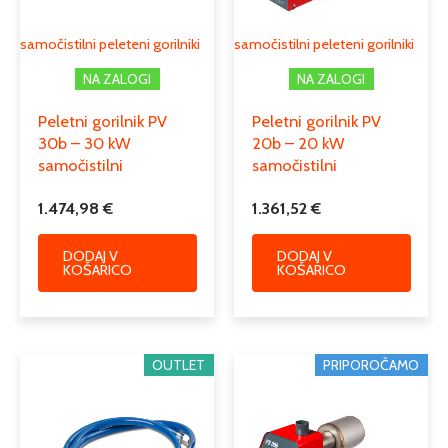
samočistilni peleteni gorilniki
samočistilni peleteni gorilniki
NA ZALOGI
NA ZALOGI
Peletni gorilnik PV
Peletni gorilnik PV
30b – 30 kW
20b – 20 kW
samočistilni
samočistilni
1.474,98
€
1.361,52
€
DODAJ V
DODAJ V
KOŠARICO
KOŠARICO
OUTLET
PRIPOROČAMO