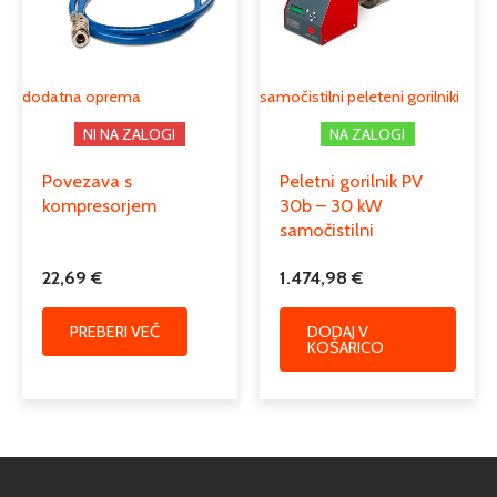
dodatna oprema
samočistilni peleteni gorilniki
NI NA ZALOGI
NA ZALOGI
Povezava s
Peletni gorilnik PV
kompresorjem
30b – 30 kW
samočistilni
22,69
€
1.474,98
€
PREBERI VEČ
DODAJ V
KOŠARICO