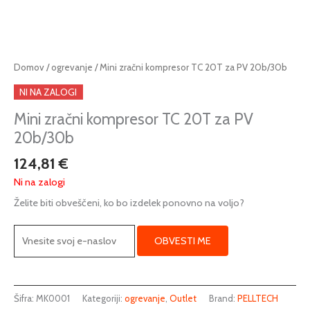
Domov
/
ogrevanje
/ Mini zračni kompresor TC 20T za PV 20b/30b
NI NA ZALOGI
Mini zračni kompresor TC 20T za PV
20b/30b
124,81
€
Ni na zalogi
Želite biti obveščeni, ko bo izdelek ponovno na voljo?
OBVESTI ME
Šifra:
MK0001
Kategoriji:
ogrevanje
,
Outlet
Brand:
PELLTECH