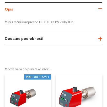
Opis
Mini zračni kompresor TC 20T za PV 20b/30b
Dodatne podrobnosti
Tip
zračni kompresor
Podkategorija1
zračni kompresorji
Morda vam bo prav tako všeč…
Podkategorija2
zračni kompresorji
PRIPOROČAMO