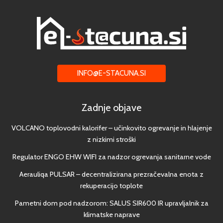
INFO@E-STACUNA.SI
Zadnje objave
VOLCANO toplovodni kalorifer – učinkovito ogrevanje in hlajenje
z nizkimi stroški
Regulator ENGO EHW WIFI za nadzor ogrevanja sanitarne vode
Aerauliqa PULSAR – decentralizirana prezračevalna enota z
rekuperacijo toplote
Pametni dom pod nadzorom: SALUS SIR600 IR upravljalnik za
klimatske naprave