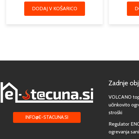
DODAJ V KOŠARICO
D
Zadnje ob
VOLCANO toplo
učinkovito ogr
stroški
INFO@E-STACUNA.SI
Regulator EN
ogrevanja san