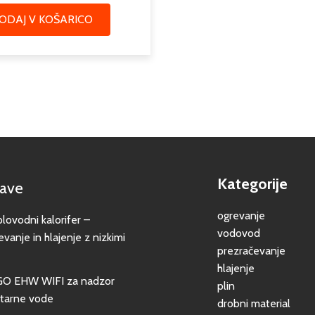
ODAJ V KOŠARICO
Kategorije
jave
ogrevanje
vodni kalorifer –
vodovod
evanje in hlajenje z nizkimi
prezračevanje
hlajenje
GO EHW WIFI za nadzor
plin
itarne vode
drobni material