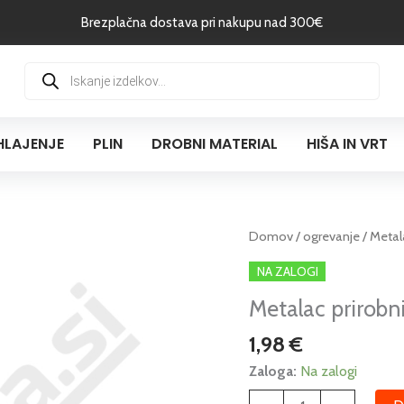
Brezplačna dostava pri nakupu nad 300€
Products
search
HLAJENJE
PLIN
DROBNI MATERIAL
HIŠA IN VRT
Metalac
Domov
/
ogrevanje
/ Metal
prirobnica
NA ZALOGI
za
Metalac prirobni
grelec
količina
1,98
€
Zaloga:
Na zalogi