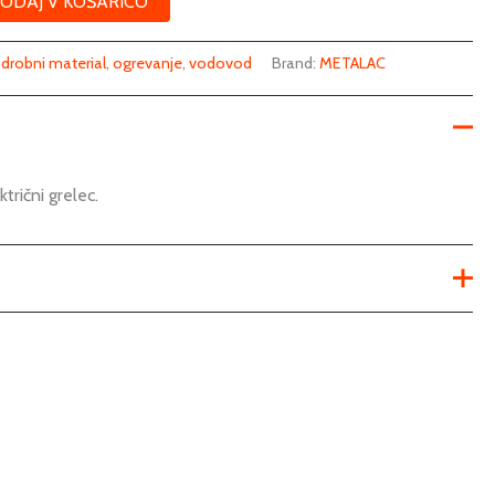
ODAJ V KOŠARICO
:
drobni material
,
ogrevanje
,
vodovod
Brand:
METALAC
trični grelec.
prirobnica
inštalacijski material
rezervni deli za bojlerje