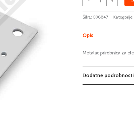
-
+
D
Šifra:
098847
Kategorije
Opis
Metalac prirobnica za elek
Dodatne podrobnosti
Tip
Podkategorija1
Podkategorija2