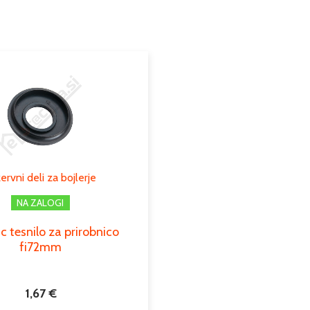
Podkategorija3
ervni deli za bojlerje
NA ZALOGI
c tesnilo za prirobnico
fi72mm
1,67
€