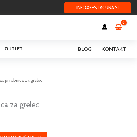
INFO@E-STACUNA.SI
OUTLET
BLOG
KONTAKT
ac prirobnica za grelec
ca za grelec