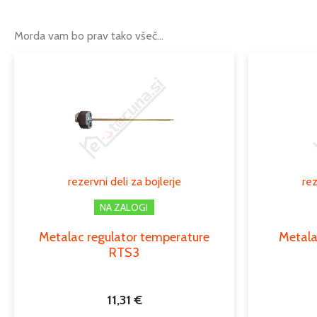
Morda vam bo prav tako všeč…
rezervni deli za bojlerje
rez
NA ZALOGI
Metalac regulator temperature
Metala
RTS3
11,31
€