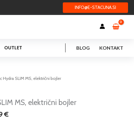
INFO@E-STACUNA.SI
OUTLET
BLOG
KONTAKT
Cenovni
c Hydra SLIM MS, električni bojler
razpon:
od
187,98 €
IM MS, električni bojler
do
39
€
209,39 €