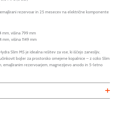
C
a emajlirani rezervoar in 25 mesecev na električne komponente
4 mm, višina 799 mm
 mm, višina 1149 mm
Hydra Slim MS je idealna rešitev za vse, ki iščejo zanesljiv,
učinkovit bojler za prostorsko omejene kopalnice – z ozko Slim
 emajliranim rezervoarjem, magnezijevo anodo in 5-letno
Ni na voljo