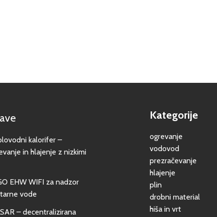
Kategorije
jave
ogrevanje
vodni kalorifer –
vodovod
evanje in hlajenje z nizkimi
prezračevanje
hlajenje
GO EHW WIFI za nadzor
plin
itarne vode
drobni material
hiša in vrt
SAR – decentralizirana