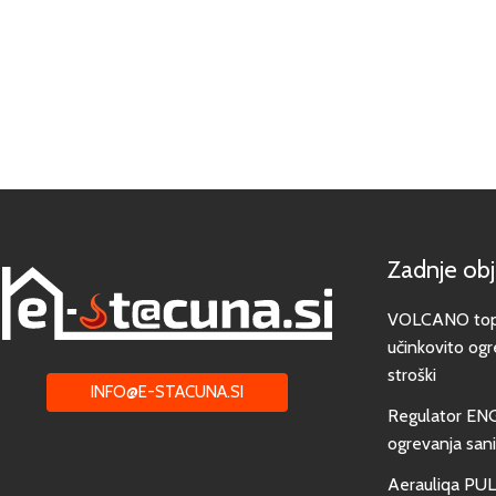
Zadnje ob
VOLCANO toplo
učinkovito ogr
stroški
INFO@E-STACUNA.SI
Regulator EN
ogrevanja san
Aerauliqa PUL