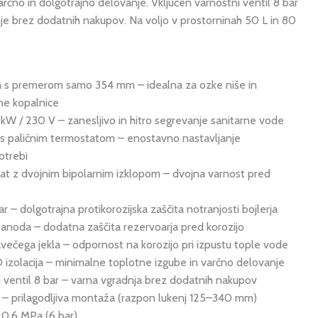
varčno in dolgotrajno delovanje. Vključen varnostni ventil 8 bar
je brez dodatnih nakupov. Na voljo v prostorninah 50 L in 80
a s premerom samo 354 mm – idealna za ozke niše in
ne kopalnice
2 kW / 230 V – zanesljivo in hitro segrevanje sanitarne vode
a s paličnim termostatom – enostavno nastavljanje
otrebi
at z dvojnim bipolarnim izklopom – dvojna varnost pred
ar – dolgotrajna protikorozijska zaščita notranjosti bojlerja
anoda – dodatna zaščita rezervoarja pred korozijo
javečega jekla – odpornost na korozijo pri izpustu tople vode
 izolacija – minimalne toplotne izgube in varčno delovanje
i ventil 8 bar – varna vgradnja brez dodatnih nakupov
ci – prilagodljiva montaža (razpon lukenj 125–340 mm)
 0,6 MPa (6 bar)