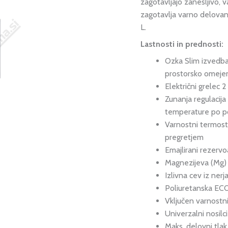
zagotavljajo zanesljivo, 
zagotavlja varno delovan
L.
Lastnosti in prednosti:
Ozka Slim izvedb
prostorsko omeje
Električni grelec 
Zunanja regulacij
temperature po p
Varnostni termost
pregretjem
Emajlirani rezervo
Magnezijeva (Mg) 
Izlivna cev iz ner
Poliuretanska ECO
Vključen varnostn
Univerzalni nosil
Maks. delovni tlak