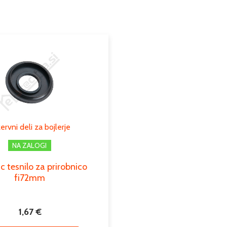
Dimenzije
Možnosti
Tip
Serija
Moč kw
Cevni priključek
ervni deli za bojlerje
NA ZALOGI
Podkategorija1
c tesnilo za prirobnico
Podkategorija2
fi72mm
Podkategorija3
1,67
€