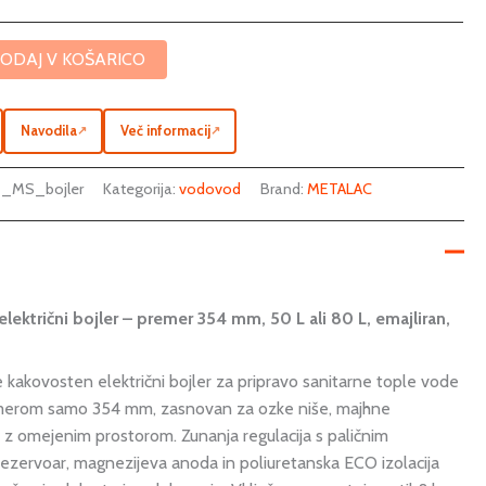
ODAJ V KOŠARICO
Navodila
Več informacij
↗
↗
M_MS_bojler
Kategorija:
vodovod
Brand:
METALAC
ektrični bojler – premer 354 mm, 50 L ali 80 L, emajliran,
 kakovosten električni bojler za pripravo sanitarne tople vode
remerom samo 354 mm, zasnovan za ozke niše, majhne
e z omejenim prostorom. Zunanja regulacija s paličnim
rezervoar, magnezijeva anoda in poliuretanska ECO izolacija