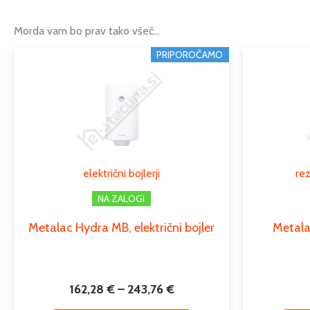
Morda vam bo prav tako všeč…
Cenovni
PRIPOROČAMO
Ta
razpon:
izdelek
od
ima
162,28 €
več
do
različic.
243,76 €
Možnosti
lahko
električni bojlerji
rez
izberete
na
NA ZALOGI
strani
Metalac Hydra MB, električni bojler
Metala
izdelka
162,28
€
–
243,76
€