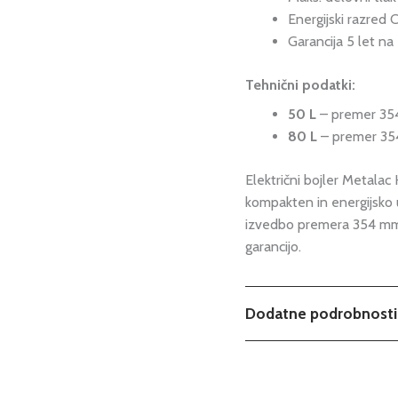
Energijski razred 
Garancija 5 let n
Tehnični podatki:
50 L
– premer 35
80 L
– premer 354
Električni bojler Metalac 
kompakten in energijsko 
izvedbo premera 354 mm,
garancijo.
Dodatne podrobnosti
Teža