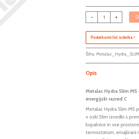
-
+
D
Podatkovni list izdelka
↗
Šifra:
Metalac_Hydra_SLI
Opis
Metalac Hydra Slim MS el
energijski razred C
Metalac Hydra Slim MS je
v ozki Slim izvedbi s p
kopalnice in vse prostor
termostatom, emajlirani 