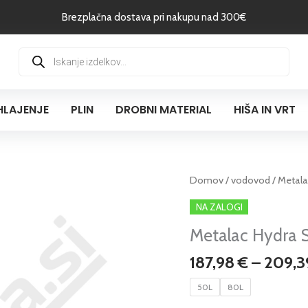
Brezplačna dostava pri nakupu nad 300€
Products
search
HLAJENJE
PLIN
DROBNI MATERIAL
HIŠA IN VRT
Metalac
Domov
/
vodovod
/ Metala
Hydra
NA ZALOGI
SLIM
Metalac Hydra SL
MS,
električni
187,98
€
–
209,
bojler
količina
50L
80L