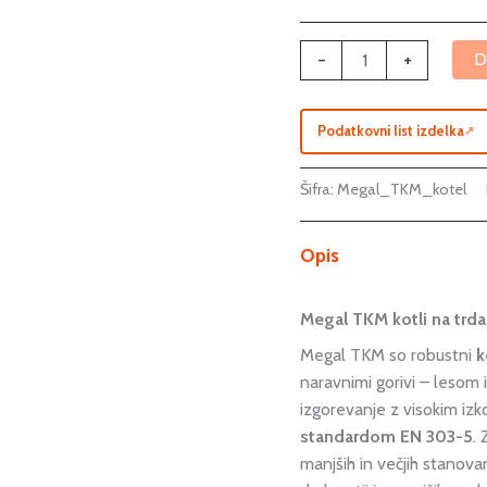
-
+
D
Podatkovni list izdelka
↗
Šifra:
Megal_TKM_kotel
Opis
Megal TKM kotli na trd
Megal TKM so robustni
k
naravnimi gorivi – lesom 
izgorevanje z visokim izko
standardom EN 303-5
.
manjših in večjih stanova