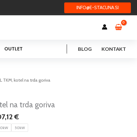
INFO@E-STACUNA.SI
OUTLET
BLOG
KONTAKT
Cenovni
 TKM, kotel na trda goriva
razpon:
od
1.535,44 €
l na trda goriva
do
07,12
€
2.607,12 €
40kW
50kW