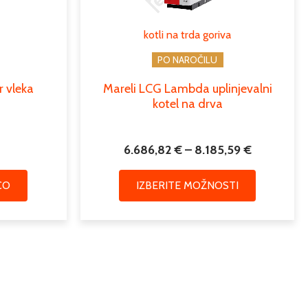
Možnosti
lahko
5/4
kotli na trda goriva
izberete
na
PO NAROČILU
kotli
strani
r vleka
Mareli LCG Lambda uplinjevalni
izdelka
kotli na trda goriva
kotel na drva
6.686,82
€
–
8.185,59
€
CO
IZBERITE MOŽNOSTI