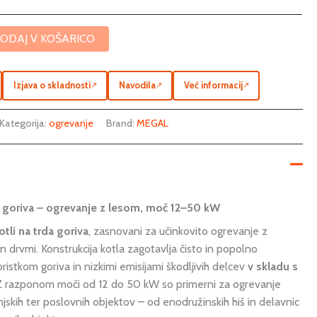
ODAJ V KOŠARICO
Izjava o skladnosti
Navodila
Več informacij
↗
↗
↗
Kategorija:
ogrevanje
Brand:
MEGAL
a goriva – ogrevanje z lesom, moč 12–50 kW
otli na trda goriva
, zasnovani za učinkovito ogrevanje z
in drvmi. Konstrukcija kotla zagotavlja čisto in popolno
ristkom goriva in nizkimi emisijami škodljivih delcev
v skladu s
 Z razponom moči od 12 do 50 kW so primerni za ogrevanje
njskih ter poslovnih objektov – od enodružinskih hiš in delavnic