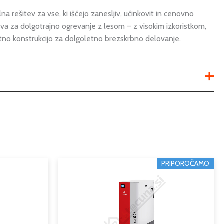
na rešitev za vse, ki iščejo zanesljiv, učinkovit in cenovno
iva za dolgotrajno ogrevanje z lesom – z visokim izkoristkom,
stno konstrukcijo za dolgoletno brezskrbno delovanje.
Ni na voljo
Ni na voljo
18kW
,
25kW
,
32kW
,
40kW
,
50kW
Cenovni
PRIPOROČAMO
Ta
razpon:
izdelek
peč na drva
od
ima
6.686,82 
80,7
,
81,2
,
82,5
,
84,3
,
84,5
več
do
različic.
8.185,59 €
18
,
25
,
32
,
40
,
50