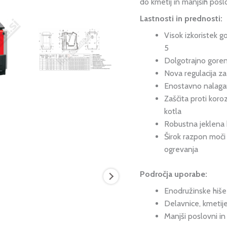
do kmetij in manjših posl
Lastnosti in prednosti:
Visok izkoristek g
5
Dolgotrajno gorenj
Nova regulacija za
Enostavno nalagan
Zaščita proti koro
kotla
Robustna jeklena k
Širok razpon moči
ogrevanja
Področja uporabe:
Enodružinske hiše 
Delavnice, kmetij
Manjši poslovni in 