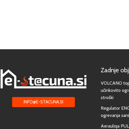
Zadnje ob
VOLCANO toplo
učinkovito ogr
stroški
INFO@E-STACUNA.SI
Regulator EN
ogrevanja san
Aerauliqa PUL