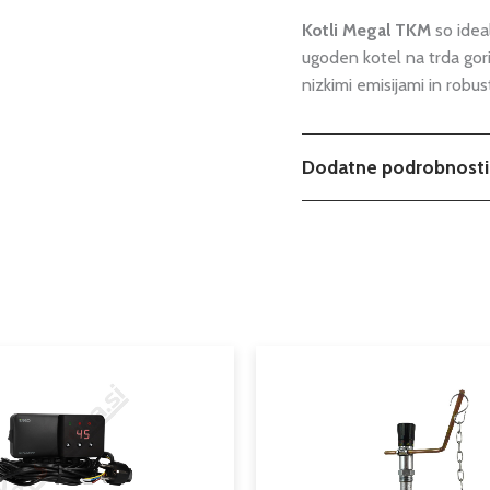
Kotli Megal TKM
so ideal
ugoden kotel na trda gor
nizkimi emisijami in robu
Dodatne podrobnosti
Teža
Dimenzije
Možnosti
Cenovni
Ta
razpon:
izdelek
Tip
od
ima
40,85 €
Izkoristek
več
do
različic.
56,73 €
Moč kw