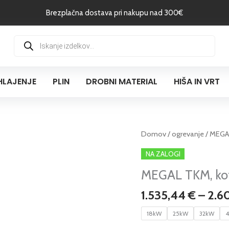
Brezplačna dostava pri nakupu nad 300€
Products
search
HLAJENJE
PLIN
DROBNI MATERIAL
HIŠA IN VRT
MEGAL
Domov
/
ogrevanje
/ MEGAL
TKM,
NA ZALOGI
kotel
MEGAL TKM, kote
na
trda
1.535,44
€
–
2.6
goriva
količina
18kW
25kW
32kW