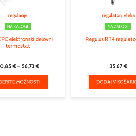
Možnosti
lahko
Cevni priključek
regulacije
regulatorji vleka
izberete
na
NA ZALOGI
NA ZALOGI
Podkategorija1
strani
PC elektronski delovni
Regulus RT4 regulato
izdelka
Podkategorija2
termostat
0,85
€
–
56,73
€
35,67
€
ZBERITE MOŽNOSTI
DODAJ V KOŠARI