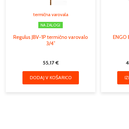
termična varovala
NA ZALOGI
Regulus JBV-1P termično varovalo
ENGO E
3/4″
55,17
€
4
DODAJ V KOŠARICO
I