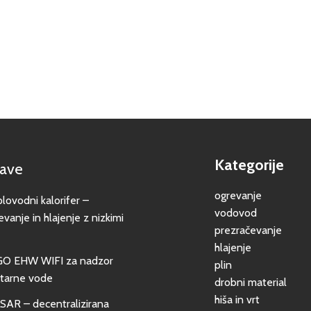
Kategorije
jave
ogrevanje
vodni kalorifer –
vodovod
evanje in hlajenje z nizkimi
prezračevanje
hlajenje
GO EHW WIFI za nadzor
plin
itarne vode
drobni material
hiša in vrt
SAR – decentralizirana