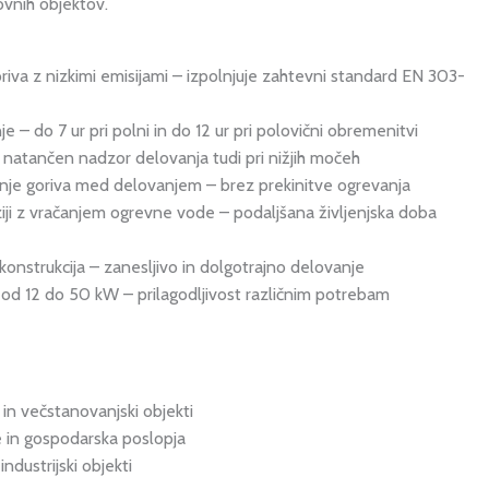
ovnih objektov.
oriva z nizkimi emisijami – izpolnjuje zahtevni standard EN 303-
e – do 7 ur pri polni in do 12 ur pri polovični obremenitvi
 natančen nadzor delovanja tudi pri nižjih močeh
je goriva med delovanjem – brez prekinitve ogrevanja
ziji z vračanjem ogrevne vode – podaljšana življenjska doba
onstrukcija – zanesljivo in dolgotrajno delovanje
 od 12 do 50 kW – prilagodljivost različnim potrebam
in večstanovanjski objekti
e in gospodarska poslopja
industrijski objekti