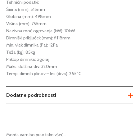
Tehnični podatki:
Širina (mm): 515mm
Globina (mm): 498mm
Višina (mm): 755mm
Nazivna moč ogrevanja (kW): 10kW
Dimniški priključek (mm): fi118mm
Min. vlek dimnika (Pa): 12Pa
Teža (kg): 85kg
Priklop dimnika: zgoraj
Maks. dolžina drv: 320mm
Temp. dimnih plinov – les (drva): 255°C
Dodatne podrobnosti
Teža
85 kg
Dimenzije
525 × 515 × 755 mm
Morda vam bo prav tako všeč…