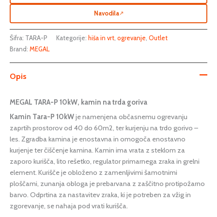
Navodila
↗
Šifra:
TARA-P
Kategorije:
hiša in vrt
,
ogrevanje
,
Outlet
Brand:
MEGAL
Opis
MEGAL TARA-P 10kW, kamin na trda goriva
Kamin Tara-P 10kW
je namenjena občasnemu ogrevanju
zaprtih prostorov od 40 do 60m2, ter kurjenju na trdo gorivo –
les. Zgradba kamina je enostavna in omogoča enostavno
kurjenje ter čiščenje kamina. Kamin ima vrata z steklom za
zaporo kurišča, lito rešetko, regulator primarnega zraka in grelni
element. Kurišče je obloženo z zamenljivimi šamotnimi
ploščami, zunanja obloga je prebarvana z zaščitno protipožarno
barvo. Odprtina za nastavitev zraka, ki je potreben za vžig in
zgorevanje, se nahaja pod vrati kurišča.