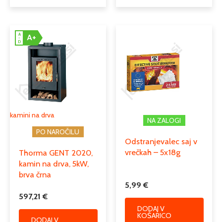
A
A+
↑
D
kamini na drva
NA ZALOGI
PO NAROČILU
Odstranjevalec saj v
vrečkah – 5x18g
Thorma GENT 2020,
kamin na drva, 5kW,
brva črna
5,99
€
597,21
€
DODAJ V
KOŠARICO
DODAJ V