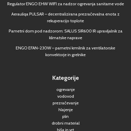
Regulator ENGO EHW WIFI za nadzor ogrevanja sanitarne vode
Aerauliqa PULSAR – decentralizirana prezračevalna enota z
rekuperacijo toplote
Pametni dom pod nadzorom: SALUS SIR600 IR upravljalnik za
klimatske naprave
ENGO EFAN-230W – pametni krmilnik za ventilatorske
konvektorje in grelnike
Kategorije
ogrevanje
vodovod
prezračevanje
hlajenje
plin
drobni material
hiša in vrt