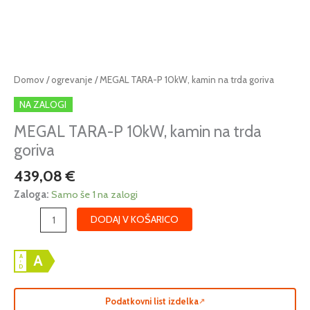
MEGAL
Domov
/
ogrevanje
/ MEGAL TARA-P 10kW, kamin na trda goriva
TARA-
NA ZALOGI
P
10kW,
MEGAL TARA-P 10kW, kamin na trda
kamin
goriva
na
439,08
€
trda
goriva
Zaloga:
Samo še 1 na zalogi
količina
DODAJ V KOŠARICO
A
A
↑
D
Podatkovni list izdelka
↗