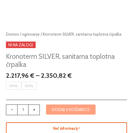
Cenovni
Kronoterm
Domov
/
ogrevanje
/ Kronoterm SILVER, sanitarna toplotna črpalka
razpon:
SILVER,
NI NA ZALOGI
od
sanitarna
2.217,96 €
toplotna
Kronoterm SILVER, sanitarna toplotna
do
črpalka
črpalka
2.350,82 €
količina
2.217,96
€
–
2.350,82
€
200L
300L
-
+
DODAJ V KOŠARICO
Več informacij
↗