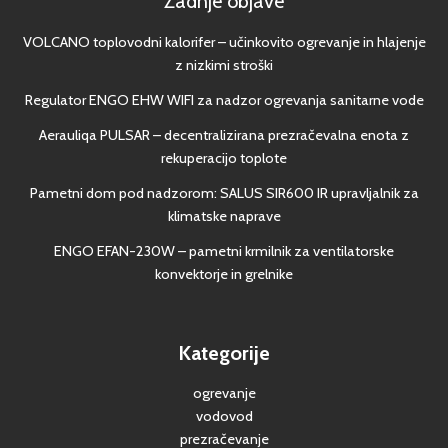
Zadnje objave
VOLCANO toplovodni kalorifer – učinkovito ogrevanje in hlajenje
z nizkimi stroški
Regulator ENGO EHW WIFI za nadzor ogrevanja sanitarne vode
Aerauliqa PULSAR – decentralizirana prezračevalna enota z
rekuperacijo toplote
Pametni dom pod nadzorom: SALUS SIR600 IR upravljalnik za
klimatske naprave
ENGO EFAN-230W – pametni krmilnik za ventilatorske
konvektorje in grelnike
Kategorije
ogrevanje
vodovod
prezračevanje